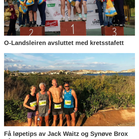
O-Landsleiren avsluttet med kretsstafett
Få løpetips av Jack Waitz og Synøve Brox