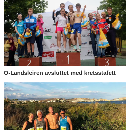
O-Landsleiren avsluttet med kretsstafett