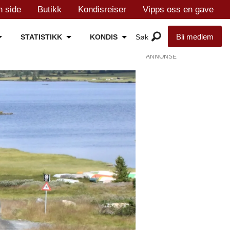
n side
Butikk
Kondisreiser
Vipps oss en gave
Bli medlem
STATISTIKK
KONDIS
ANNONSE