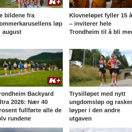
e bildene fra
Klovneløpet fyller 15 å
ommerkarusellens løp
– inviterer hele
. august
Trondheim til å bli me
rondheim Backyard
Trysilløpet med nytt
ltra 2026: Nær 40
ungdomsløp og raske
rosent fullførte alle de
løyper i den andre
olv rundene
utgaven