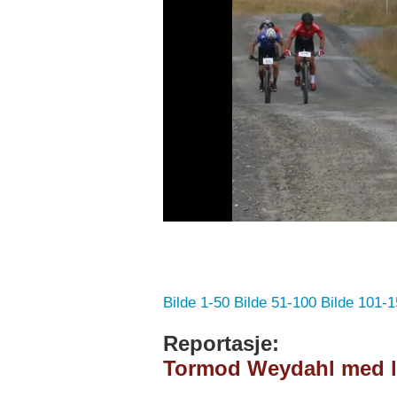
Bilde 1-50
Bilde 51-100
Bilde 101-1
Reportasje:
Tormod Weydahl med lø