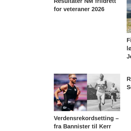
Resultater NM friidrett
for veteraner 2026
F
l
J
R
S
Verdensrekordsetting –
fra Bannister til Kerr