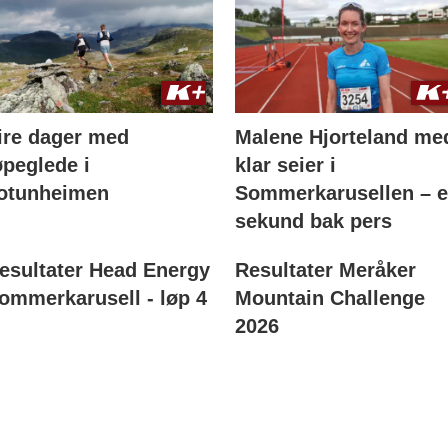
ire dager med
Malene Hjorteland me
øpeglede i
klar seier i
otunheimen
Sommerkarusellen – e
sekund bak pers
esultater Head Energy
Resultater Meråker
ommerkarusell - løp 4
Mountain Challenge
2026