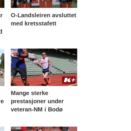
r
O-Landsleiren avsluttet
med kretsstafett
d
Mange sterke
re
prestasjoner under
veteran-NM i Bodø