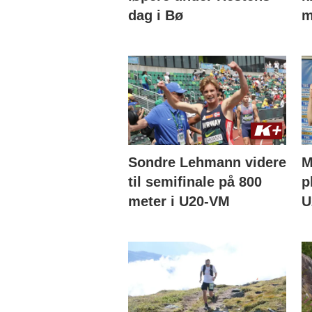
dag i Bø
m
Sondre Lehmann videre
M
til semifinale på 800
p
meter i U20-VM
U