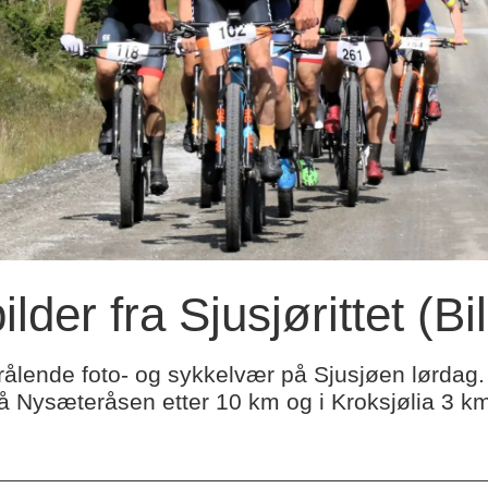
lder fra Sjusjørittet (B
trålende foto- og sykkelvær på Sjusjøen lørdag. 
 på Nysæteråsen etter 10 km og i Kroksjølia 3 km