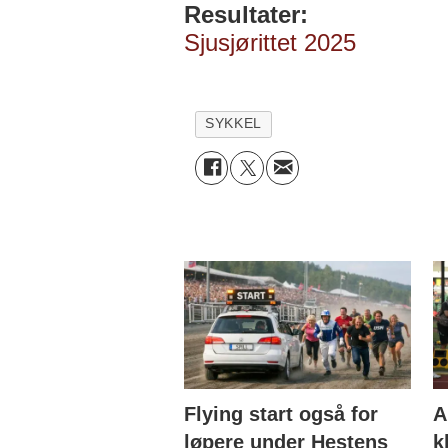
Resultater:
Sjusjørittet 2025
SYKKEL
Flying start også for
A
løpere under Hestens
k