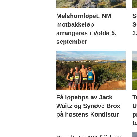
Melshornløpet, NM
S
motbakkeløp
S
arrangeres i Volda 5.
3
september
Få løpetips av Jack
T
Waitz og Synøve Brox
U
på høstens Kondistur
p
t