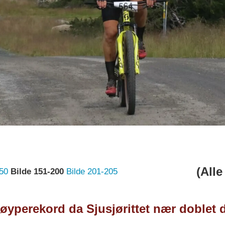
(Alle
50
Bilde 151-200
Bilde 201-205
yperekord da Sjusjørittet nær doblet d