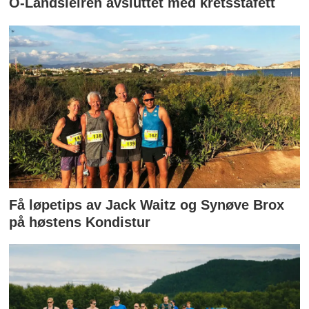
O-Landsleiren avsluttet med kretsstafett
Få løpetips av Jack Waitz og Synøve Brox
på høstens Kondistur