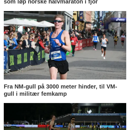
som løp norske halvmaraton i fjor
Fra NM-gull på 3000 meter hinder, til VM-
gull i militær femkamp