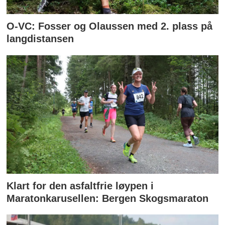
O-VC: Fosser og Olaussen med 2. plass på
langdistansen
Klart for den asfaltfrie løypen i
Maratonkarusellen: Bergen Skogsmaraton