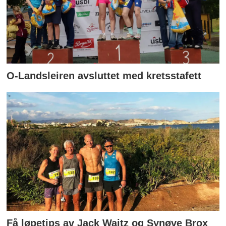
O-Landsleiren avsluttet med kretsstafett
Få løpetips av Jack Waitz og Synøve Brox