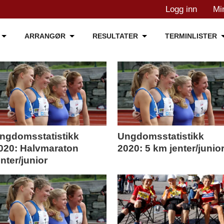
Logg inn
Mi
ARRANGØR
RESULTATER
TERMINLISTER
ngdomsstatistikk
Ungdomsstatistikk
020: Halvmaraton
2020: 5 km jenter/junio
enter/junior