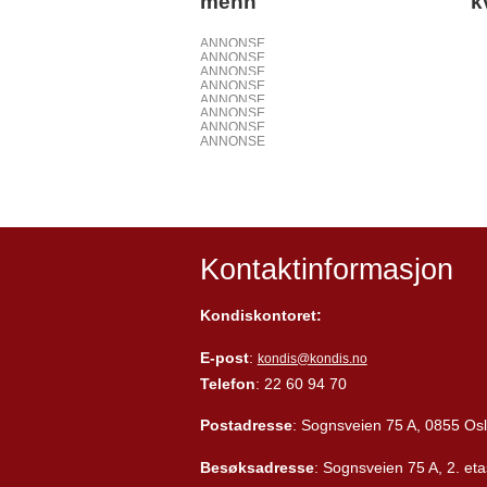
menn
k
ANNONSE
ANNONSE
ANNONSE
ANNONSE
ANNONSE
ANNONSE
ANNONSE
ANNONSE
Kontaktinformasjon
Kondiskontoret:
E-post
:
kondis@kondis.no
Telefon
: 22 60 94 70
Postadresse
: Sognsveien 75 A, 0855 Os
Besøksadresse
: Sognsveien 75 A, 2. eta