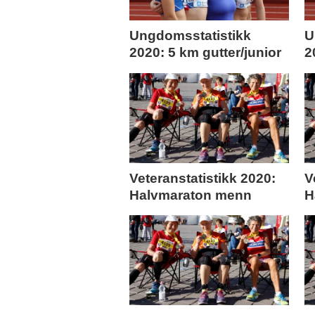
Ungdomsstatistikk
U
2020: 5 km gutter/junior
2
Veteranstatistikk 2020:
V
Halvmaraton menn
H