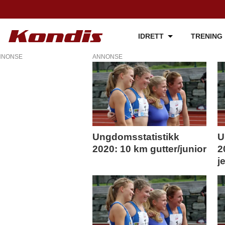
IDRETT
TRENING
NNONSE
ANNONSE
Tag:
2020
Ungdomsstatistikk
U
2020: 10 km gutter/junior
2
j