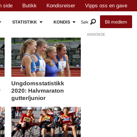
n side
Butikk
Kondisreiser
Vipps oss en gave
Bli medlem
STATISTIKK
KONDIS
ANNONSE
Ungdomsstatistikk
r
2020: Halvmaraton
gutter/junior