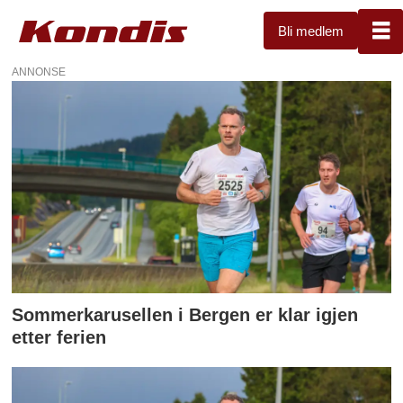
Bli medlem
ANNONSE
Tag:
5
km
og
10
km
Sommerkarusellen i Bergen er klar igjen
etter ferien