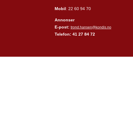
Mobil
: 22 60 94 70
Annonser
E-post:
trond.hansen@kondis.no
Telefon: 41 27 84 72