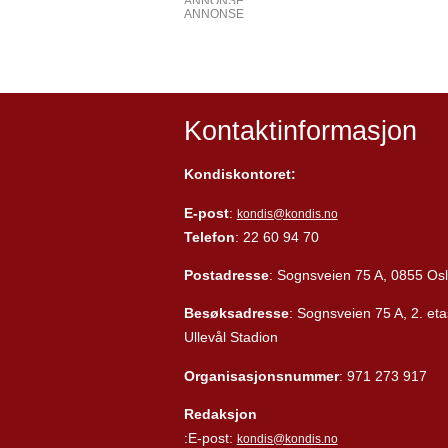
ANNONSE
ANNONSE
Kontaktinformasjon
Kondiskontoret:
E-post
:
kondis@kondis.no
Telefon
: 22 60 94 70
Postadresse
: Sognsveien 75 A, 0855 Os
Besøksadresse
: Sognsveien 75 A, 2. eta
Ullevål Stadion
Organisasjonsnummer
: 971 273 917
Redaksjon
:E-post:
kondis@kondis.no