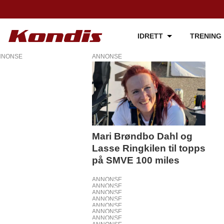
IDRETT
TRENING
NNONSE
ANNONSE
Tag:
50
miles
Mari Brøndbo Dahl og
Lasse Ringkilen til topps
på SMVE 100 miles
ANNONSE
ANNONSE
ANNONSE
ANNONSE
ANNONSE
ANNONSE
ANNONSE