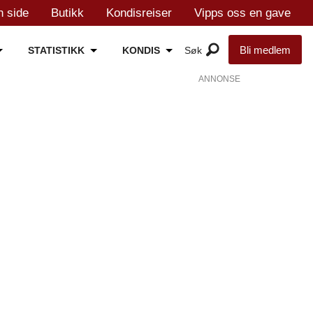
n side
Butikk
Kondisreiser
Vipps oss en gave
Bli medlem
STATISTIKK
KONDIS
ANNONSE