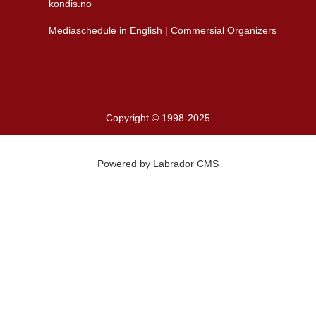
kondis.no
Mediaschedule in English |
Commersial
Organizers
Copyright © 1998-2025
Powered by Labrador CMS