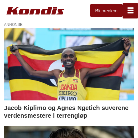
Bli medlem
ANNONSE
Tag:
agnes
ngetich
Jacob Kiplimo og Agnes Ngetich suverene
verdensmestere i terrengløp