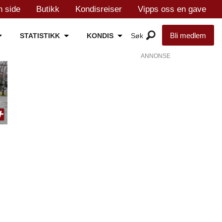
n side
Butikk
Kondisreiser
Vipps oss en gave
Bli medlem
STATISTIKK
KONDIS
ANNONSE