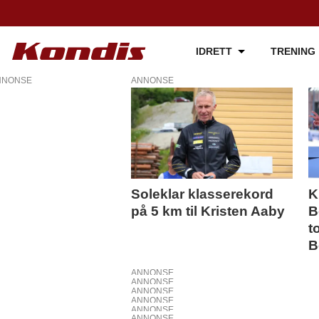
IDRETT
TRENING
NNONSE
ANNONSE
Tag:
bethine
riise
Soleklar klasserekord
K
på 5 km til Kristen Aaby
B
carlsen
t
B
ANNONSE
ANNONSE
ANNONSE
ANNONSE
ANNONSE
ANNONSE