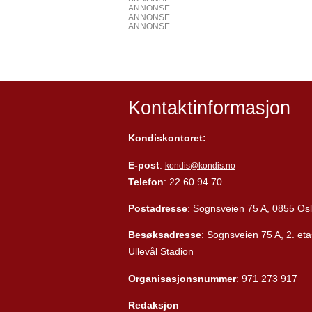
ANNONSE
ANNONSE
ANNONSE
Kontaktinformasjon
Kondiskontoret:
E-post
:
kondis@kondis.no
Telefon
: 22 60 94 70
Postadresse
: Sognsveien 75 A, 0855 Os
Besøksadresse
: Sognsveien 75 A, 2. eta
Ullevål Stadion
Organisasjonsnummer
: 971 273 917
Redaksjon