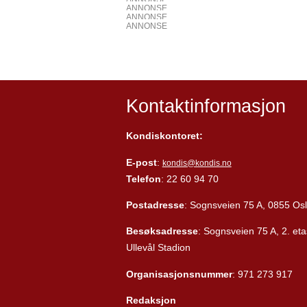
ANNONSE
ANNONSE
ANNONSE
Kontaktinformasjon
Kondiskontoret:
E-post
:
kondis@kondis.no
Telefon
: 22 60 94 70
Postadresse
: Sognsveien 75 A, 0855 Os
Besøksadresse
: Sognsveien 75 A, 2. eta
Ullevål Stadion
Organisasjonsnummer
: 971 273 917
Redaksjon