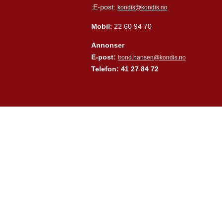
:E-post:
kondis@kondis.no
Mobil
: 22 60 94 70
Annonser
E-post:
trond.hansen@kondis.no
Telefon: 41 27 84 72