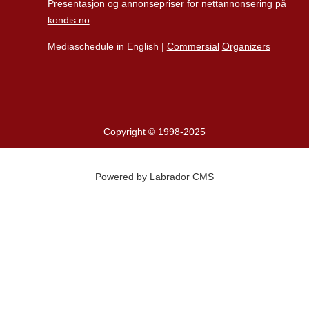
Presentasjon og annonsepriser for nettannonsering på
kondis.no
Mediaschedule in English |
Commersial
Organizers
Copyright © 1998-2025
Powered by Labrador CMS