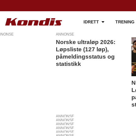
IDRETT
TRENING
NNONSE
ANNONSE
Norske ultraløp 2026:
Tag:
Løpsliste (127 løp),
påmeldingsstatus og
deltakervekst
statistikk
N
L
p
s
ANNONSE
ANNONSE
ANNONSE
ANNONSE
ANNONSE
ANNONSE