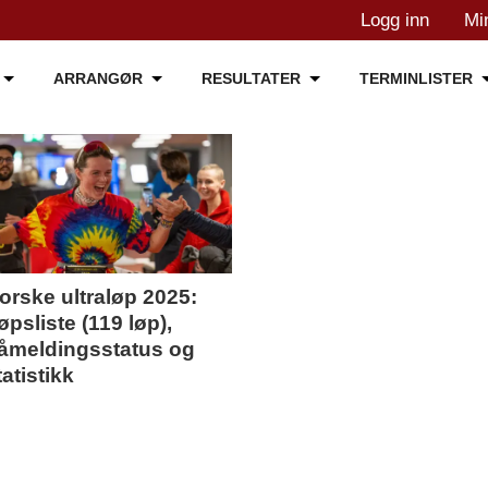
Logg inn
Mi
ARRANGØR
RESULTATER
TERMINLISTER
orske ultraløp 2025:
øpsliste (119 løp),
åmeldingsstatus og
tatistikk