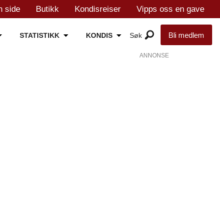
n side
Butikk
Kondisreiser
Vipps oss en gave
Bli medlem
STATISTIKK
KONDIS
ANNONSE