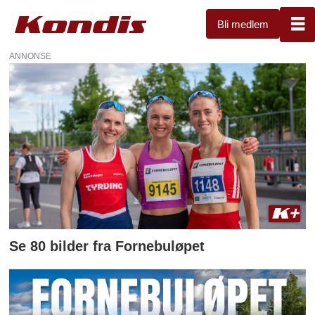
Bli medlem
ANNONSE
Tag:
fornebuløpet
Se 80 bilder fra Fornebuløpet