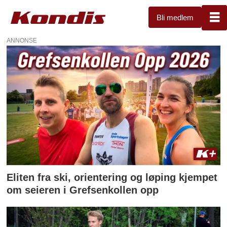
Bli medlem
ANNONSE
Tag:
grefsenkollen
opp
Eliten fra ski, orientering og løping kjempet
om seieren i Grefsenkollen opp