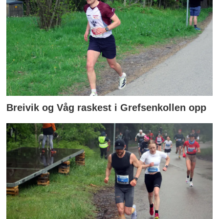
Breivik og Våg raskest i Grefsenkollen opp