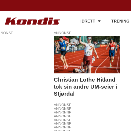
IDRETT
TRENING
NNONSE
ANNONSE
Tag:
henrik
graver
Christian Lothe Hitland
tok sin andre UM-seier i
odden
Stjørdal
ANNONSE
ANNONSE
ANNONSE
ANNONSE
ANNONSE
ANNONSE
ANNONSE