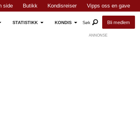
n side
Butikk
Kondisreiser
Vipps oss en gave
Bli medlem
STATISTIKK
KONDIS
ANNONSE