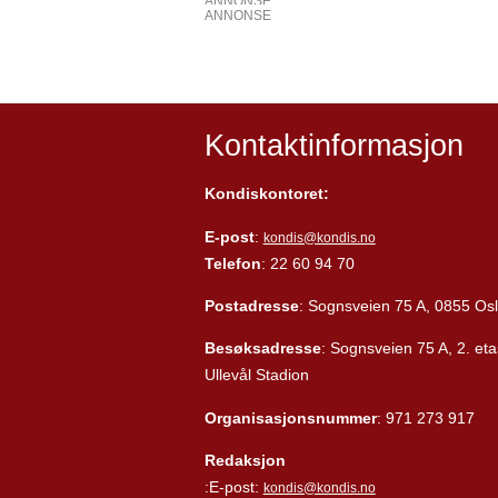
ANNONSE
ANNONSE
Kontaktinformasjon
Kondiskontoret:
E-post
:
kondis@kondis.no
Telefon
: 22 60 94 70
Postadresse
: Sognsveien 75 A, 0855 Os
Besøksadresse
: Sognsveien 75 A, 2. eta
Ullevål Stadion
Organisasjonsnummer
: 971 273 917
Redaksjon
:E-post:
kondis@kondis.no