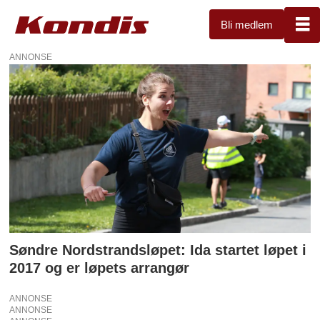
Bli medlem
ANNONSE
Tag:
ida
cecilia
juhasz
Søndre Nordstrandsløpet: Ida startet løpet i
2017 og er løpets arrangør
ANNONSE
ANNONSE