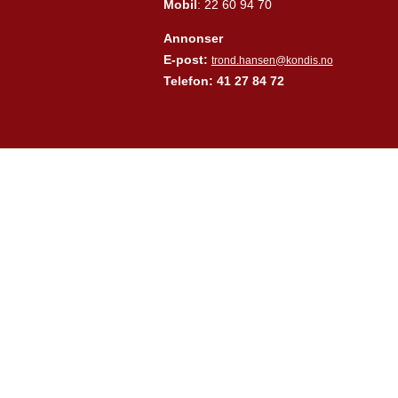
Mobil
: 22 60 94 70
Annonser
E-post:
trond.hansen@kondis.no
Telefon: 41 27 84 72