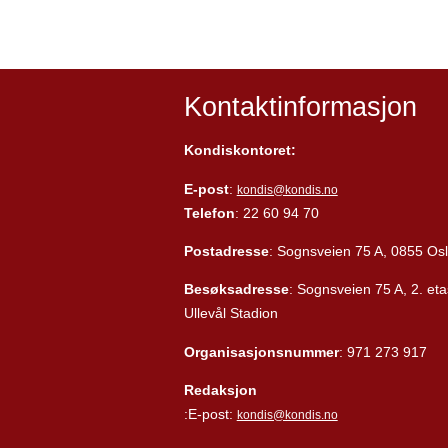
Kontaktinformasjon
Kondiskontoret:
E-post
:
kondis@kondis.no
Telefon
: 22 60 94 70
Postadresse
: Sognsveien 75 A, 0855 Os
Besøksadresse
: Sognsveien 75 A, 2. eta
Ullevål Stadion
Organisasjonsnummer
: 971 273 917
Redaksjon
:E-post:
kondis@kondis.no