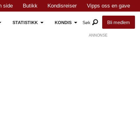
n side
Butikk
Kondisreiser
Vipps oss en gave
Bli medlem
STATISTIKK
KONDIS
ANNONSE