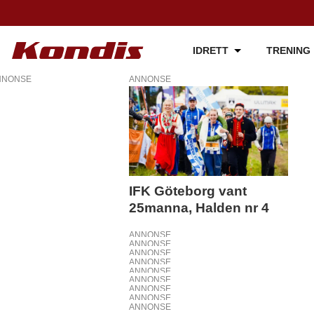
IDRETT
TRENING
NNONSE
ANNONSE
Tag:
ifk
göteborg
IFK Göteborg vant
25manna, Halden nr 4
ANNONSE
ANNONSE
ANNONSE
ANNONSE
ANNONSE
ANNONSE
ANNONSE
ANNONSE
ANNONSE