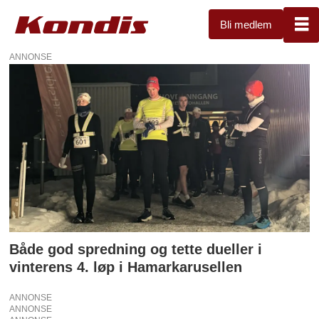
Bli medlem
ANNONSE
Tag:
januar
Både god spredning og tette dueller i
vinterens 4. løp i Hamarkarusellen
ANNONSE
ANNONSE