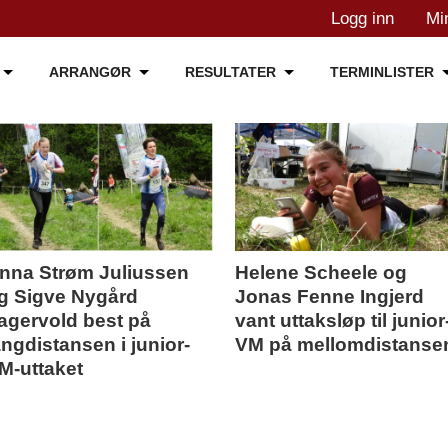
Logg inn
Mi
ARRANGØR
RESULTATER
TERMINLISTER
nna Strøm Juliussen
Helene Scheele og
g Sigve Nygård
Jonas Fenne Ingjerd
agervold best på
vant uttaksløp til junior
angdistansen i junior-
VM på mellomdistanse
M-uttaket