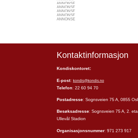
ANNONSE
ANNONSE
ANNONSE
ANNONSE
ANNONSE
Kontaktinformasjon
Kondiskontoret:
E-post
:
kondis@kondis.no
Telefon
: 22 60 94 70
Postadresse
: Sognsveien 75 A, 0855 Os
Besøksadresse
: Sognsveien 75 A, 2. eta
Ullevål Stadion
Organisasjonsnummer
: 971 273 917