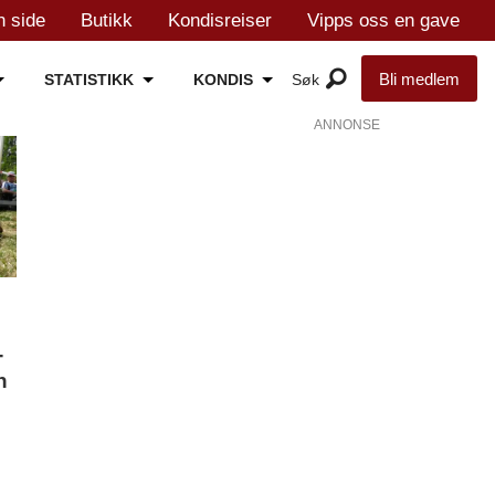
n side
Butikk
Kondisreiser
Vipps oss en gave
Bli medlem
STATISTIKK
KONDIS
ANNONSE
-
n