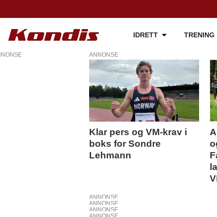
IDRETT
TRENING
NNONSE
ANNONSE
Tag:
junior-
vm
Klar pers og VM-krav i
A
boks for Sondre
o
Lehmann
F
l
V
ANNONSE
ANNONSE
ANNONSE
ANNONSE