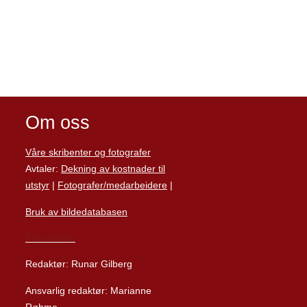
Om oss
Våre skribenter og fotografer
Avtaler:
Dekning av kostnader til
utstyr
|
Fotografer/medarbeider
e
|
Bruk av bildedatabasen
Personvern
Redaktør: Runar Gilberg
Ansvarlig redaktør: Marianne
Røhme