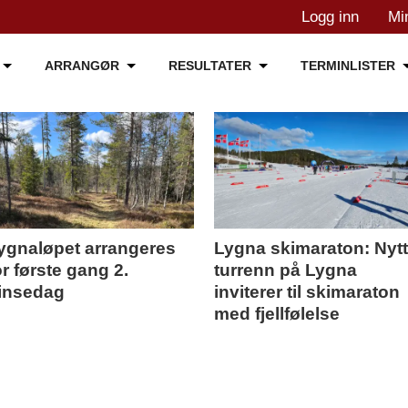
Logg inn
Mi
ARRANGØR
RESULTATER
TERMINLISTER
ygnaløpet arrangeres
Lygna skimaraton: Nyt
or første gang 2.
turrenn på Lygna
insedag
inviterer til skimaraton
med fjellfølelse