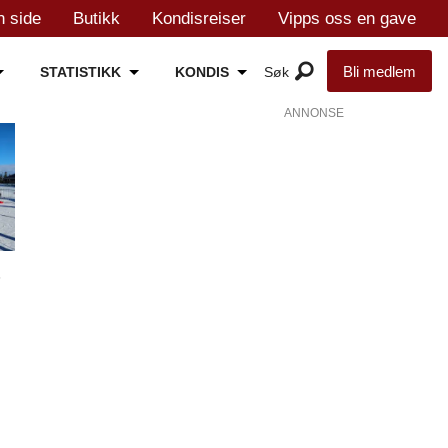
n side
Butikk
Kondisreiser
Vipps oss en gave
Bli medlem
STATISTIKK
KONDIS
ANNONSE
t