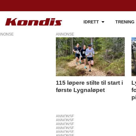
IDRETT
TRENING
NNONSE
ANNONSE
Tag:
lygna
skisenter
115 løpere stilte til start i
L
første Lygnaløpet
f
p
ANNONSE
ANNONSE
ANNONSE
ANNONSE
ANNONSE
ANNONSE