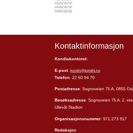
ANNONSE
ANNONSE
ANNONSE
Kontaktinformasjon
Kondiskontoret:
E-post
:
kondis@kondis.no
Telefon
: 22 60 94 70
Postadresse
: Sognsveien 75 A, 0855 Os
Besøksadresse
: Sognsveien 75 A, 2. eta
Ullevål Stadion
Organisasjonsnummer
: 971 273 917
Redaksjon