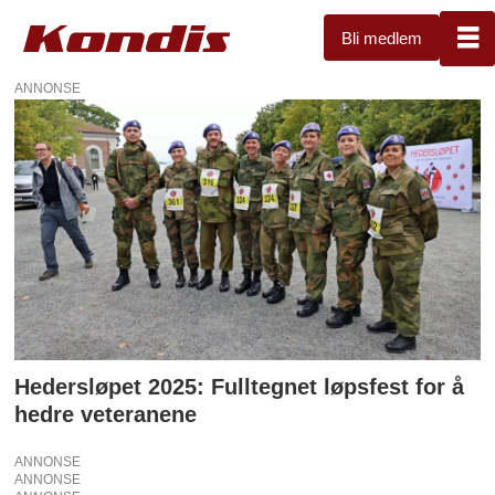
Bli medlem
ANNONSE
Tag:
nvio
oslo
runners
Hedersløpet 2025: Fulltegnet løpsfest for å
hedre veteranene
ANNONSE
ANNONSE