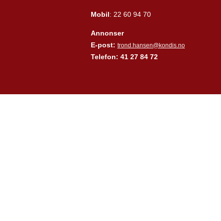
Mobil
: 22 60 94 70
Annonser
E-post:
trond.hansen@kondis.no
Telefon: 41 27 84 72