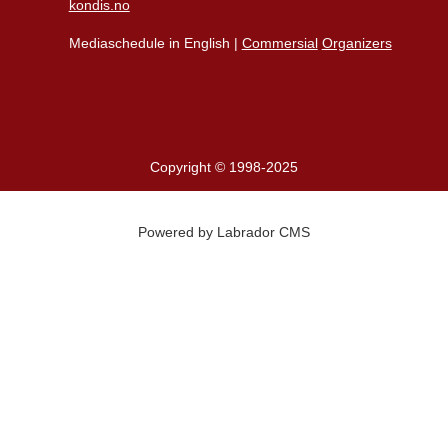
kondis.no
Mediaschedule in English |
Commersial
Organizers
Copyright © 1998-2025
Powered by Labrador CMS