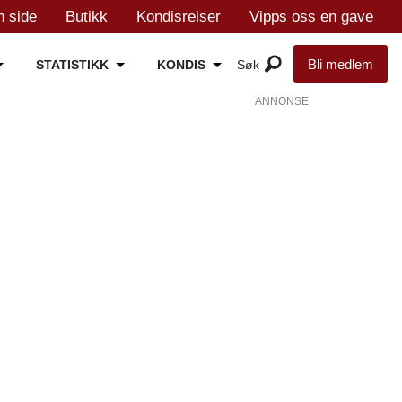
n side
Butikk
Kondisreiser
Vipps oss en gave
Bli medlem
STATISTIKK
KONDIS
ANNONSE