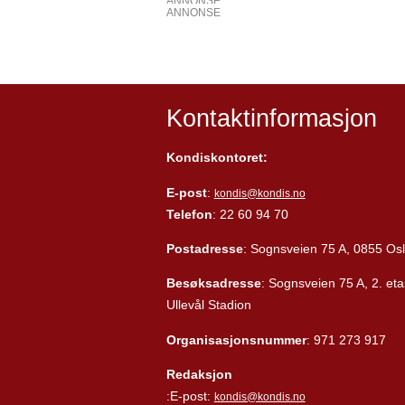
ANNONSE
ANNONSE
Kontaktinformasjon
Kondiskontoret:
E-post
:
kondis@kondis.no
Telefon
: 22 60 94 70
Postadresse
: Sognsveien 75 A, 0855 Os
Besøksadresse
: Sognsveien 75 A, 2. eta
Ullevål Stadion
Organisasjonsnummer
: 971 273 917
Redaksjon
:E-post:
kondis@kondis.no