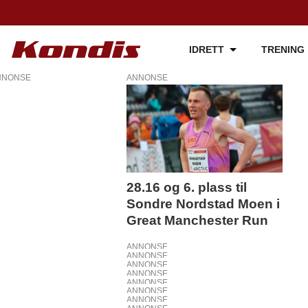
IDRETT
TRENING
NNONSE
ANNONSE
Tag:
selemon
barega
28.16 og 6. plass til
Sondre Nordstad Moen i
Great Manchester Run
ANNONSE
ANNONSE
ANNONSE
ANNONSE
ANNONSE
ANNONSE
ANNONSE