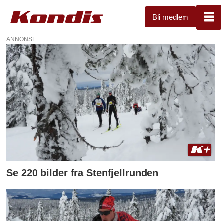
Bli medlem
ANNONSE
Tag:
stenfjellrunden
Se 220 bilder fra Stenfjellrunden