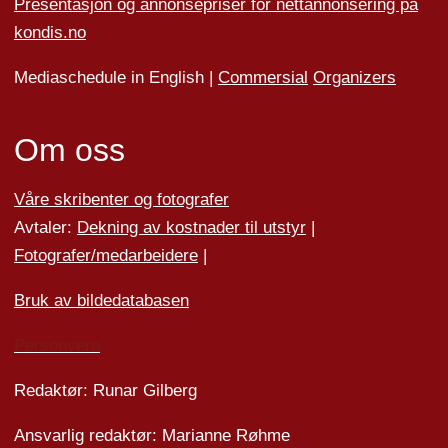
Presentasjon og annonsepriser for nettannonsering på
kondis.no
Mediaschedule in English |
Commersial
Organizers
Om oss
Våre skribenter og fotografer
Avtaler:
Dekning av kostnader til utstyr
|
Fotografer/medarbeider
e
|
Bruk av bildedatabasen
Personvern
Redaktør: Runar Gilberg
Ansvarlig redaktør: Marianne Røhme