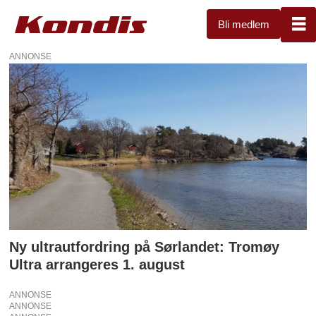
Bli medlem
ANNONSE
Tag:
tromøy
ultra
Ny ultrautfordring på Sørlandet: Tromøy
Ultra arrangeres 1. august
ANNONSE
ANNONSE