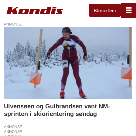
Bli medlem
ANNONSE
Tag:
vegard
gulbrandsen
Ulvensøen og Gulbrandsen vant NM-
sprinten i skiorientering søndag
ANNONSE
ANNONSE