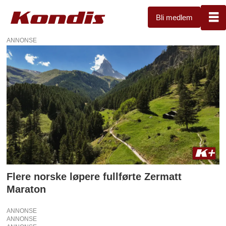
Bli medlem
ANNONSE
Tag:
zermatt
Flere norske løpere fullførte Zermatt
Maraton
ANNONSE
ANNONSE