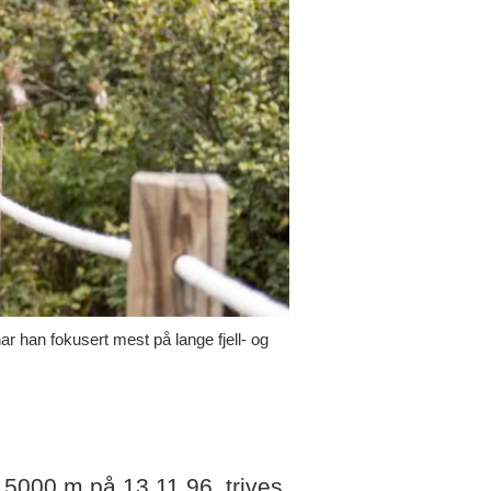
 han fokusert mest på lange fjell- og
 5000 m på 13.11,96, trives