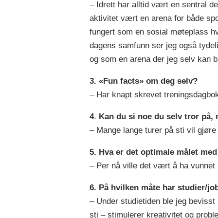
– Idrett har alltid vært en sentral d
aktivitet vært en arena for både spo
fungert som en sosial møteplass hv
dagens samfunn ser jeg også tydelig 
og som en arena der jeg selv kan bid
3.
«Fun facts» om deg selv?
– Har knapt skrevet treningsdagbo
4
.
Kan du si noe du selv tror på
– Mange lange turer på sti vil gjør
5. Hva er det optimale målet med
– Per nå ville det vært å ha vunne
6. På hvilken måte har studier/jo
– Under studietiden ble jeg bevisst 
sti – stimulerer kreativitet og pro