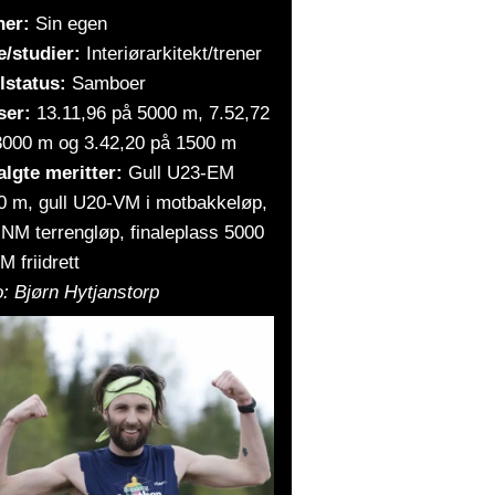
ner:
Sin egen
e/studier:
Interiørarkitekt/trener
lstatus:
Samboer
ser:
13.11,96 på 5000 m, 7.52,72
3000 m og 3.42,20 på 1500 m
algte meritter:
Gull U23-EM
0 m, gull U20-VM i motbakkeløp,
 NM terrengløp, finaleplass 5000
 friidrett
: Bjørn Hytjanstorp