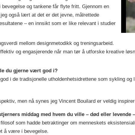
 bevegelse og tankene får flyte fritt. Gjennom en
jeg også lært at det er det jevne, målrettede
esultatene – en innsikt som er like relevant i studier
ingsverdi mellom designmetodikk og treningsarbeid.
effektiv og engasjerende når man tør å utforske kreative løs
lle du gjerne vært god i?
 god i de tradisjonelle utholdenhetsidrettene som sykling og 
rspektiv, men nå synes jeg Vincent Bouilard er veldig inspire
4-stjerners middag med hvem du ville – død eller levende 
 filosof som hadde betraktinger om menneskets eksistensial
et å være i bevegelse.