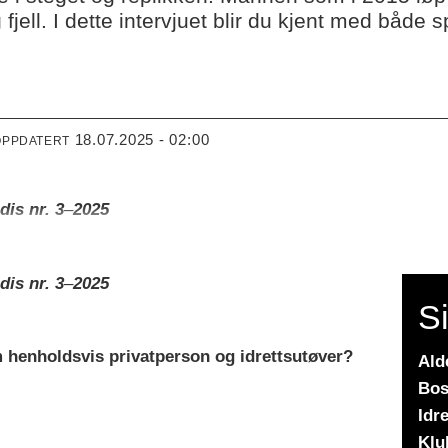
fjell. I dette intervjuet blir du kjent med både s
18.07.2025 - 02:00
OPPDATERT
dis nr. 3
–
2025
dis nr. 3
–
2025
S
 henholdsvis privatperson og idrettsutøver?
Ald
Bos
Idre
Klu