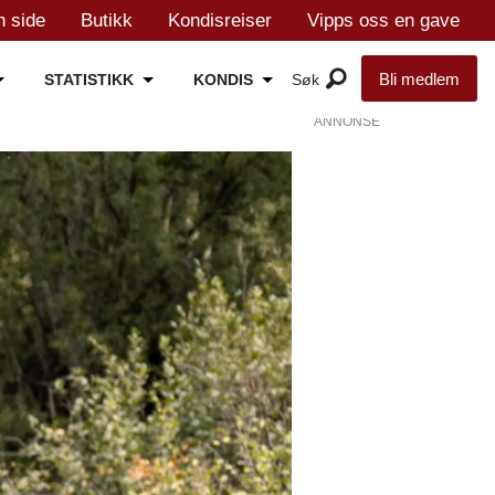
n side
Butikk
Kondisreiser
Vipps oss en gave
Bli medlem
STATISTIKK
KONDIS
ANNONSE