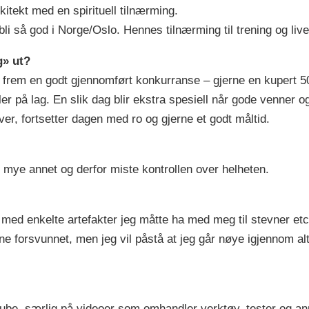
kitekt med en spirituell tilnærming.
li så god i Norge/Oslo. Hennes tilnærming til trening og live
g» ut?
rem en godt gjennomført konkurranse – gjerne en kupert 50-
 på lag. En slik dag blir ekstra spesiell når gode venner og
r, fortsetter dagen med ro og gjerne et godt måltid.
 mye annet og derfor miste kontrollen over helheten.
 med enkelte artefakter jeg måtte ha med meg til stevner et
e forsvunnet, men jeg vil påstå at jeg går nøye igjennom alt 
Tube, særlig på videoer som omhandler verktøy, tester og an