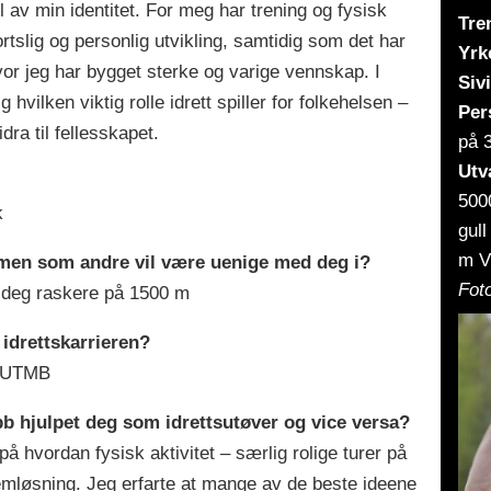
el av min identitet. For meg har trening og fysisk
Tre
rtslig og personlig utvikling, samtidig som det har
Yrk
or jeg har bygget sterke og varige vennskap. I
Sivi
hvilken viktig rolle idrett spiller for folkehelsen –
Per
ra til fellesskapet.
på 
Utv
500
k
gull
m VM
, men som andre vil være uenige med deg i?
Foto
e deg raskere på 1500 m
 idrettskarrieren?
t UTMB
bb hjulpet deg som idrettsutøver og vice versa?
på hvordan fysisk aktivitet – særlig rolige turer på
blemløsning. Jeg erfarte at mange av de beste ideene