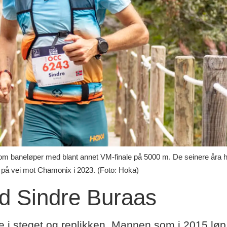
om baneløper med blant annet VM-finale på 5000 m. De seinere åra har
 på vei mot Chamonix i 2023. (Foto: Hoka)
d Sindre Buraas
e i steget og replikken. Mannen som i 2015 løp