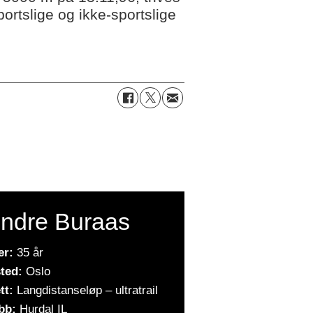
portslige og ikke-sportslige
indre Buraas
er:
35 år
ted:
Oslo
tt:
Langdistanseløp – ultratrail
bb:
Hurdal IL