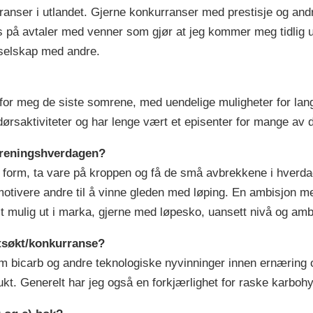
ranser i utlandet. Gjerne konkurranser med prestisje og and
is på avtaler med venner som gjør at jeg kommer meg tidlig u
i selskap med andre.
 for meg de siste somrene, med uendelige muligheter for lange
ørsaktiviteter og har lenge vært et episenter for mange av d
 treningshverdagen?
i form, ta vare på kroppen og få de små avbrekkene i hverdag
otivere andre til å vinne gleden med løping. En ambisjon m
est mulig ut i marka, gjerne med løpesko, uansett nivå og amb
etsøkt/konkurranse?
om bicarb og andre teknologiske nyvinninger innen ernæring o
ukt. Generelt har jeg også en forkjærlighet for raske karbohy