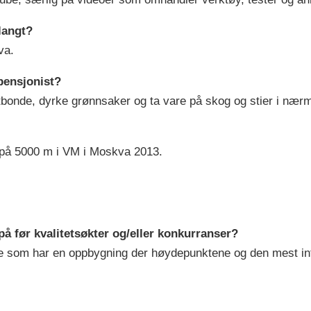
 langt?
va.
 pensjonist?
ruktbonde, dyrke grønnsaker og ta vare på skog og stier i nær
en på 5000 m i VM i Moskva 2013.
 på før kvalitetsøkter og/eller konkurranser?
t de som har en oppbygning der høydepunktene og den mest 