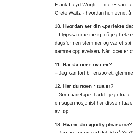
Frank Lloyd Wright – interessant ar
Grete Waitz - hvordan hun evnet å b
10. Hvordan ser din «perfekte da
– I løpssammenheng må jeg trekke f
dagsformen stemmer og været spiller
samme opplevelsen. Når løpet er ove
11. Har du noen uvaner?
– Jeg kan fort bli ensporet, glemme
12. Har du noen ritualer?
– Som baneløper hadde jeg ritualer
en supermosjonist har disse ritualen
av løp.
13. Hva er din «guilty pleasure»?
– Jeg bruker en god del tid på You