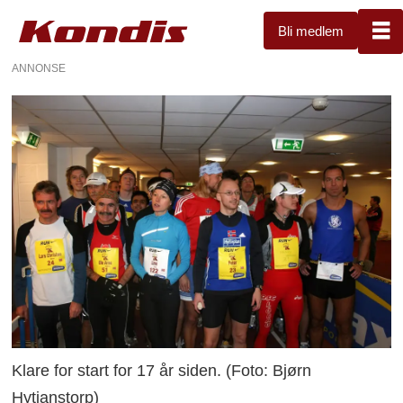
Bli medlem
ANNONSE
Klare for start for 17 år siden. (Foto: Bjørn
Hytjanstorp)