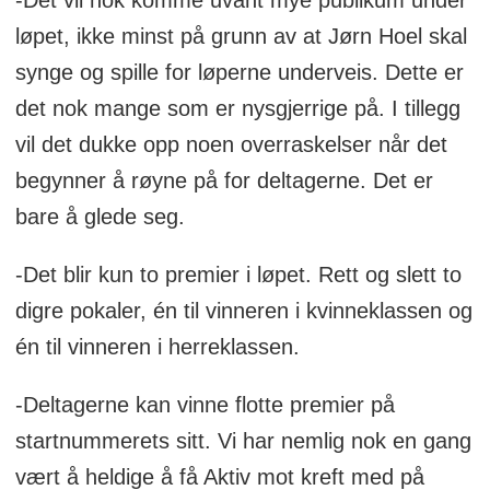
-Det vil nok komme uvant mye publikum under
løpet, ikke minst på grunn av at Jørn Hoel skal
synge og spille for løperne underveis. Dette er
det nok mange som er nysgjerrige på. I tillegg
vil det dukke opp noen overraskelser når det
begynner å røyne på for deltagerne. Det er
bare å glede seg.
-Det blir kun to premier i løpet. Rett og slett to
digre pokaler, én til vinneren i kvinneklassen og
én til vinneren i herreklassen.
-Deltagerne kan vinne flotte premier på
startnummerets sitt. Vi har nemlig nok en gang
vært å heldige å få Aktiv mot kreft med på