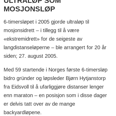
ULTRALØP SOM
MOSJONSLØP
6-timersløpet i 2005 gjorde ultraløp til
mosjonsidrett – i tillegg til å være
«ekstremidrett» for de seigeste av
langdistanseløperne – ble arrangert for 20 år
siden; 27. august 2005.
Med 59 startende i Norges første 6-timersløp
bidro gründer og løpsleder Bjørn Hytjanstorp
fra Eidsvoll til å ufarliggjøre distanser lenger
enn maraton – en posisjon som i disse dager
er delvis tatt over av de mange
backyardløpene.