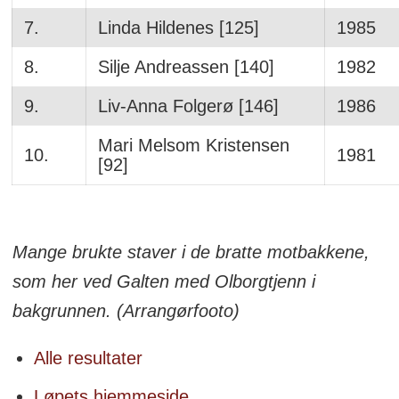
7.
Linda Hildenes [125]
1985
8.
Silje Andreassen [140]
1982
9.
Liv-Anna Folgerø [146]
1986
Mari Melsom Kristensen
10.
1981
[92]
Mange brukte staver i de bratte motbakkene,
som her ved Galten med Olborgtjenn i
bakgrunnen. (Arrangørfooto)
Alle resultater
Løpets hjemmeside