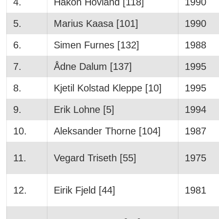
4.
Håkon Hovland [118]
1990
5.
Marius Kaasa [101]
1990
6.
Simen Furnes [132]
1988
7.
Ådne Dalum [137]
1995
8.
Kjetil Kolstad Kleppe [10]
1995
9.
Erik Lohne [5]
1994
10.
Aleksander Thorne [104]
1987
11.
Vegard Triseth [55]
1975
12.
Eirik Fjeld [44]
1981