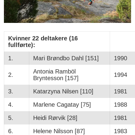
Kvinner 22 deltakere (16
fullførte):
1.
Mari Brøndbo Dahl [151]
1990
Antonia Ramböl
2.
1994
Bryntesson [157]
3.
Katarzyna Nilsen [110]
1981
4.
Marlene Cagatay [75]
1988
5.
Heidi Rørvik [28]
1981
6.
Helene Nilsson [87]
1983