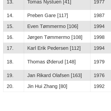
13.
Tomas Nystuen [41]
1977
14.
Preben Gare [117]
1987
15.
Even Tømmermo [106]
1994
16.
Jørgen Tømmermo [108]
1998
17.
Karl Erik Pedersen [112]
1994
18.
Thomas Øderud [148]
1979
19.
Jan Rikard Olafsen [163]
1976
20.
Jin Hui Zhang [80]
1992