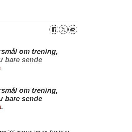
ørsmål om trening,
du bare sende
s
.
ørsmål om trening,
du bare sende
s
.