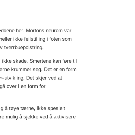
 leddene her. Mortons neurom var
ller ikke feilstilling i foten som
v tverrbuepolstring.
, ikke skade. Smertene kan føre til
t tærne krummer seg. Det er en form
-utvikling. Det skjer ved at
å over i en form for
ig å tøye tærne, ikke spesielt
e mulig å sjekke ved å aktivisere