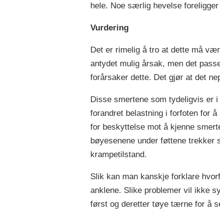
hele. Noe særlig hevelse foreligger 
Vurdering
Det er rimelig å tro at dette må væ
antydet mulig årsak, men det passer i
forårsaker dette. Det gjør at det n
Disse smertene som tydeligvis er i 
forandret belastning i forfoten for
for beskyttelse mot å kjenne smerte
bøyesenene under føttene trekker s
krampetilstand.
Slik kan man kanskje forklare hvorfo
anklene. Slike problemer vil ikke 
først og deretter tøye tærne for å s