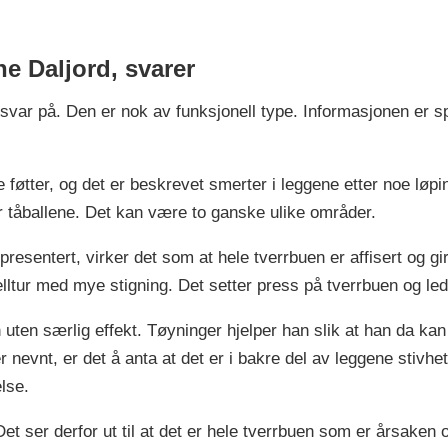
e Daljord, svarer
svar på. Den er nok av funksjonell type. Informasjonen er s
ge føtter, og det er beskrevet smerter i leggene etter noe løp
 tåballene. Det kan være to ganske ulike områder.
 presentert, virker det som at hele tverrbuen er affisert og 
jelltur med mye stigning. Det setter press på tverrbuen og le
ten særlig effekt. Tøyninger hjelper han slik at han da kan l
r nevnt, er det å anta at det er i bakre del av leggene stivh
else.
et ser derfor ut til at det er hele tverrbuen som er årsaken 