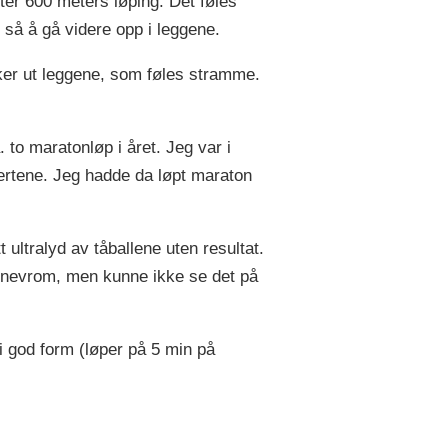
ter 600 meters løping. Det føles
så å gå videre opp i leggene.
kker ut leggene, som føles stramme.
 to maratonløp i året. Jeg var i
ertene. Jeg hadde da løpt maraton
t ultralyd av tåballene uten resultat.
s nevrom, men kunne ikke se det på
i god form (løper på 5 min på