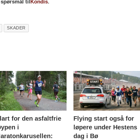
 spørsmål til
Kondis
.
SKADER
lart for den asfaltfrie
Flying start også for
øypen i
løpere under Hestens
aratonkarusellen:
dag i Bø