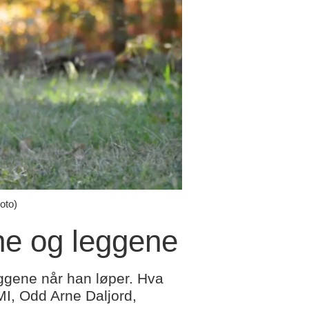
oto)
ene og leggene
eggene når han løper. Hva
MI, Odd Arne Daljord,