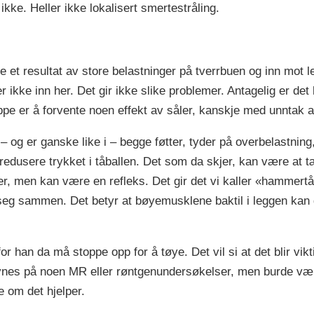
ikke. Heller ikke lokalisert smertestråling.
re et resultat av store belastninger på tverrbuen og inn mot
kke inn her. Det gir ikke slike problemer. Antagelig er det he
eppe er å forvente noen effekt av såler, kanskje med unntak a
– og er ganske like i – begge føtter, tyder på overbelastning
 å redusere trykket i tåballen. Det som da skjer, kan være a
r, men kan være en refleks. Det gir det vi kaller «hammertå»
eg sammen. Det betyr at bøyemusklene baktil i leggen kan g
r han da må stoppe opp for å tøye. Det vil si at det blir vikt
synes på noen MR eller røntgenundersøkelser, men burde vær
e om det hjelper.