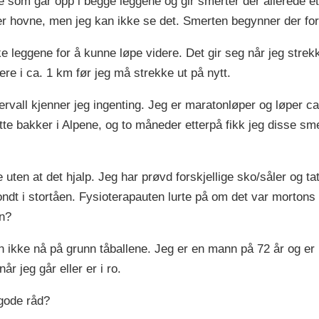
ne som går opp i begge leggene og gir smerter der allerede et
er hovne, men jeg kan ikke se det. Smerten begynner der for 
e leggene for å kunne løpe videre. Det gir seg når jeg stre
dere i ca. 1 km før jeg må strekke ut på nytt.
rvall kjenner jeg ingenting. Jeg er maratonløper og løper ca.
e bakker i Alpene, og to måneder etterpå fikk jeg disse sm
e uten at det hjalp. Jeg har prøvd forskjellige sko/såler og tat
ondt i stortåen. Fysioterapauten lurte på om det var morton
en?
en ikke nå på grunn tåballene. Jeg er en mann på 72 år og er 
r jeg går eller er i ro.
gode råd?