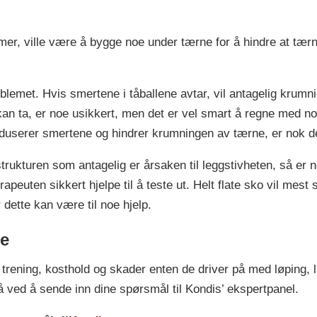
mmer, ville være å bygge noe under tærne for å hindre at t
problemet. Hvis smertene i tåballene avtar, vil antagelig krum
 kan ta, er noe usikkert, men det er vel smart å regne med 
 reduserer smertene og hindrer krumningen av tærne, er nok d
rukturen som antagelig er årsaken til leggstivheten, så er no
apeuten sikkert hjelpe til å teste ut. Helt flate sko vil mest 
dette kan være til noe hjelp.
ne
ening, kosthold og skader enten de driver på med løping, la
å ved å sende inn dine spørsmål til Kondis’ ekspertpanel.