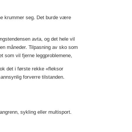
ærne krummer seg. Det burde være
ningstendensen avta, og det hele vil
noen måneder. Tilpasning av sko som
et som vil fjerne leggproblemene,
k det i første rekke «fleksor
sannsynlig forverre tilstanden.
ngrenn, sykling eller multisport.