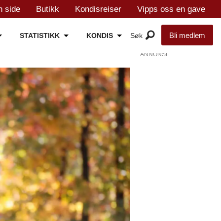
n side
Butikk
Kondisreiser
Vipps oss en gave
Bli medlem
STATISTIKK
KONDIS
ANNONSE