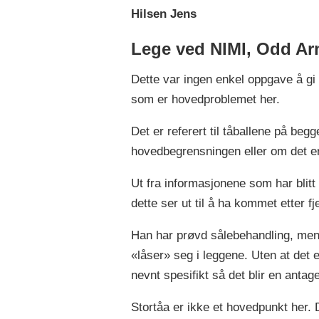
Hilsen Jens
Lege ved NIMI, Odd Arn
Dette var ingen enkel oppgave å gi 
som er hovedproblemet her.
Det er referert til tåballene på beg
hovedbegrensningen eller om det er
Ut fra informasjonene som har blitt
dette ser ut til å ha kommet etter f
Han har prøvd sålebehandling, men u
«låser» seg i leggene. Uten at det e
nevnt spesifikt så det blir en antag
Stortåa er ikke et hovedpunkt her. D