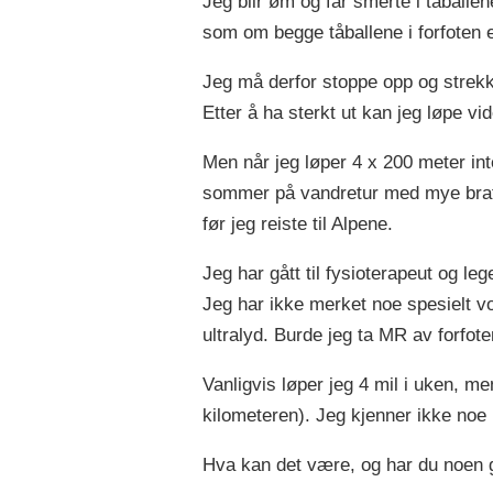
Jeg blir øm og får smerte i tåballe
som om begge tåballene i forfoten 
Jeg må derfor stoppe opp og strekk
Etter å ha sterkt ut kan jeg løpe vi
Men når jeg løper 4 x 200 meter inte
sommer på vandretur med mye bratt
før jeg reiste til Alpene.
Jeg har gått til fysioterapeut og leg
Jeg har ikke merket noe spesielt v
ultralyd. Burde jeg ta MR av forfot
Vanligvis løper jeg 4 mil i uken, m
kilometeren). Jeg kjenner ikke noe nå
Hva kan det være, og har du noen 