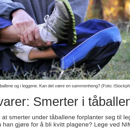
åballene og i leggene. Kan det være en sammenheng? (Foto: iStockph
arer: Smerter i tåball
t smerter under tåballene forplanter seg til l
 han gjøre for å bli kvitt plagene? Lege ved NI