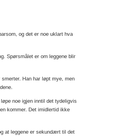
parsom, og det er noe uklart hva
ing. Spørsmålet er om leggene blir
gir smerter. Han har løpt mye, men
ddene.
øpe noe igjen inntil det tydeligvis
eten kommer. Det imidlertid ikke
og at leggene er sekundært til det