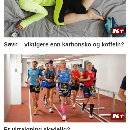
Søvn – viktigere enn karbonsko og koffein?
Er ultraløping skadelig?