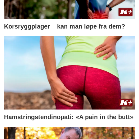
Korsryggplager – kan man løpe fra dem?
Hamstringstendinopati: «A pain in the butt»