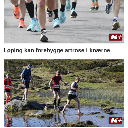
Løping kan forebygge artrose i knærne