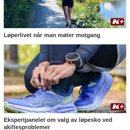
Løperlivet når man møter motgang
Ekspertpanelet om valg av løpesko ved
akillesproblemer