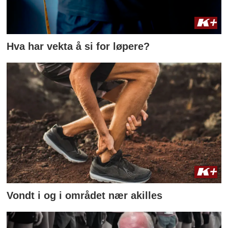
Hva har vekta å si for løpere?
Vondt i og i området nær akilles