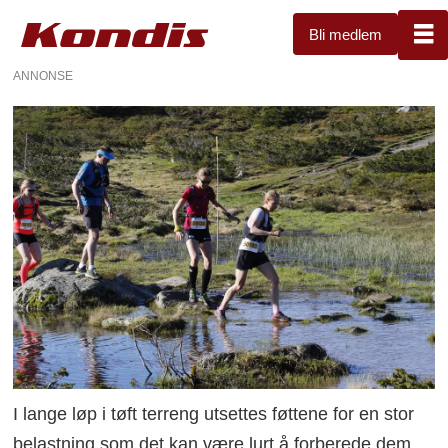
Bli medlem
ANNONSE
I lange løp i tøft terreng utsettes føttene for en stor
belastning som det kan være lurt å forberede dem