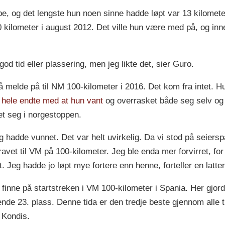
pe, og det lengste hun noen sinne hadde løpt var 13 kilometer
50 kilometer i august 2012. Det ville hun være med på, og i
od tid eller plassering, men jeg likte det, sier Guro.
 melde på til NM 100-kilometer i 2016. Det kom fra intet. Hu
 hele endte med at hun vant
og overrasket både seg selv og 
t seg i norgestoppen.
lig hadde vunnet. Det var helt uvirkelig. Da vi stod på seier
ravet til VM på 100-kilometer. Jeg ble enda mer forvirret, fo
t. Jeg hadde jo løpt mye fortere enn henne, forteller en latte
inne på startstreken i VM 100-kilometer i Spania. Her gjord
de 23. plass. Denne tida er den tredje beste gjennom alle t
 Kondis.