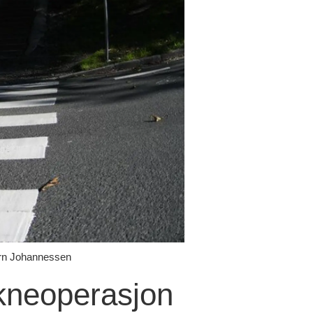
jørn Johannessen
 kneoperasjon