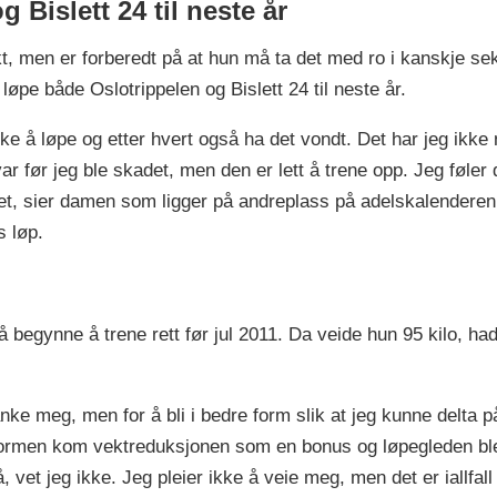
 Bislett 24 til neste år
kt, men er forberedt på at hun må ta det med ro i kanskje s
øpe både Oslotrippelen og Bislett 24 til neste år.
 like å løpe og etter hvert også ha det vondt. Det har jeg ik
r før jeg ble skadet, men den er lett å trene opp. Jeg føler 
neet, sier damen som ligger på andreplass på adelskalenderen 
s løp.
begynne å trene rett før jul 2011. Da veide hun 95 kilo, hadd
nke meg, men for å bli i bedre form slik at jeg kunne delta på
d formen kom vektreduksjonen som en bonus og løpegleden ble
, vet jeg ikke. Jeg pleier ikke å veie meg, men det er iallfall