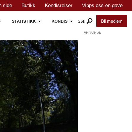
n side
Butikk
Kondisreiser
Vipps oss en gave
Bli medlem
STATISTIKK
KONDIS
ANNONSE