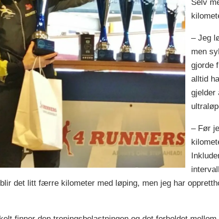
Selv m
kilomete
– Jeg l
men syk
gjorde f
alltid h
gjelder 
ultraløp
– Før j
kilomete
Inkluder
interval
blir det litt færre kilometer med løping, men jeg har oppretth
kelt finner den treningsbelastningen og det forholdet mello