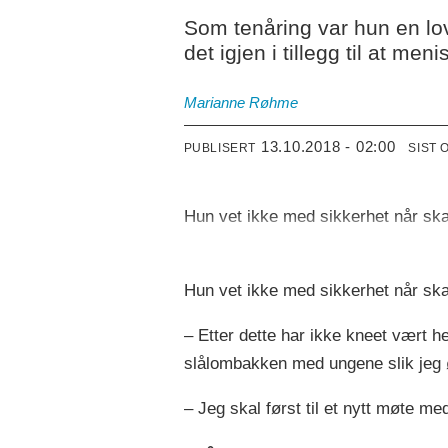
Som tenåring var hun en lo
det igjen i tillegg til at me
Marianne Røhme
13.10.2018 - 02:00
PUBLISERT
SIST 
Hun vet ikke med sikkerhet når skad
Hun vet ikke med sikkerhet når skad
– Etter dette har ikke kneet vært hel
slålombakken med ungene slik jeg ø
– Jeg skal først til et nytt møte med