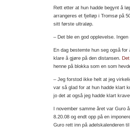
Rett etter at hun hadde begynt å lø
arrangeres et fjelløp i Tromsø på 
sitt første ultraløp.
– Det ble en god opplevelse. Ingen g
En dag bestemte hun seg også for å
klare å gjøre på den distansen.
Det
henne på blokka som en som hevde
– Jeg forstod ikke helt at jeg virke
var så glad for at hun hadde klart k
jo det at også jeg hadde klart krave
I november samme året var Guro å f
8.20.08 og endt opp på en imponeren
Guro rett inn på adelskalenderen til