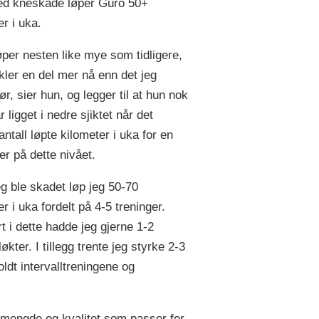
ed kneskade løper Guro 50+
r i uka.
øper nesten like mye som tidligere,
ler en del mer nå enn det jeg
ør, sier hun, og legger til at hun nok
ar ligget i nedre sjiktet når det
antall løpte kilometer i uka for en
er på dette nivået.
eg ble skadet løp jeg 50-70
r i uka fordelt på 4-5 treninger.
t i dette hadde jeg gjerne 1-2
løkter. I tillegg trente jeg styrke 2-3
oldt intervalltreningene og
m mengde og kvalitet som passer for