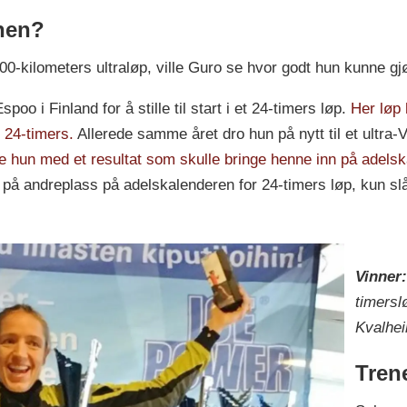
 hen?
00-kilometers ultraløp, ville Guro se hvor godt hun kunne gjø
poo i Finland for å stille til start i et 24-timers løp.
Her løp 
M 24-timers.
Allerede samme året dro hun på nytt til et ultra
 hun med et resultat som skulle bringe henne inn på adels
 på andreplass på adelskalenderen for 24-timers løp, kun sl
Vinner
timersl
Kvalhe
Tren