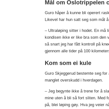
Mål om Oslotrippelen og
Guro håper å kunne bli operert ras
Likevel har hun satt seg som mål å l
– Ultraløping sitter i hodet. En må
kondisen ikke er like bra som den va
så snart jeg har fått kontroll på k
gjennom alle tider på 100 kilometer
Kom som ei kule
Guro Skjeggerud bestemte seg for å 
manglet overskudd i hverdagen.
– Jeg begynte ikke å trene for å sla
mine uten å bli så fort sliten. Me
på, blei løping gøy. Hva jeg veier nå