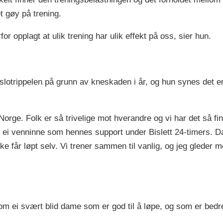
t gøy på trening.
rfor opplagt at ulik trening har ulik effekt på oss, sier hun.
otrippelen på grunn av kneskaden i år, og hun synes det er tr
i Norge. Folk er så trivelige mot hverandre og vi har det så 
ed ei venninne som hennes support under Bislett 24-timers. Da
e får løpt selv. Vi trener sammen til vanlig, og jeg gleder meg ti
om ei svært blid dame som er god til å løpe, og som er bedre 