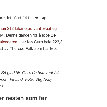
re det på et 24-timers løp.
hun 212 kilometer, vant løpet og
-VM. Denne gangen for å løpe 24-
kalenderen.
Her løp Guro hele 223,3
ått av Therese Falk som har løpt
:
Så glad ble Guro da hun vant 24-
øpet i Finland. Foto: Stig Andy
im
er nesten som før