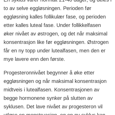
to av selve eggløsningen. Perioden før
eggløsning kalles follikulær fase, og perioden
etter kalles luteal fase. Under follikkelfasen
øker nivået av østrogen, og det når maksimal
konsentrasjon like før eggløsningen. Østrogen
får en ny topp under lutealfasen, men den er
mye lavere enn den første.
Progesteronnivået begynner å øke etter
eggløsningen og når maksimal konsentrasjon
midtveis i lutealfasen. Konsentrasjonen av
begge hormonene synker på slutten av
syklusen. Det lave nivået av progesteron vil
utløse en menstruasjon, og en ny syklus kan