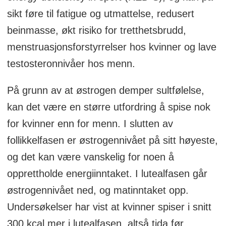
sikt føre til fatigue og utmattelse, redusert
beinmasse, økt risiko for tretthetsbrudd,
menstruasjonsforstyrrelser hos kvinner og lave
testosteronnivåer hos menn.
På grunn av at østrogen demper sultfølelse,
kan det være en større utfordring å spise nok
for kvinner enn for menn. I slutten av
follikkelfasen er østrogennivået på sitt høyeste,
og det kan være vanskelig for noen å
opprettholde energiinntaket. I lutealfasen går
østrogennivået ned, og matinntaket opp.
Undersøkelser har vist at kvinner spiser i snitt
300 kcal mer i lutealfasen, altså tida før