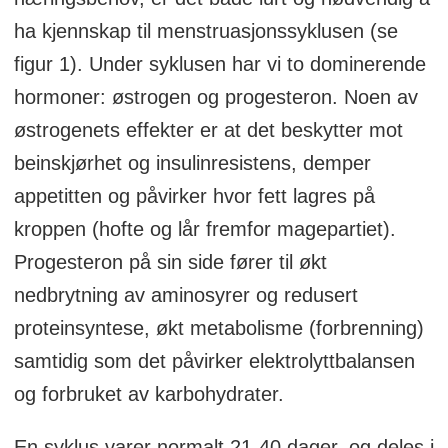
ha kjennskap til menstruasjonssyklusen (se
figur 1). Under syklusen har vi to dominerende
hormoner: østrogen og progesteron. Noen av
østrogenets effekter er at det beskytter mot
beinskjørhet og insulinresistens, demper
appetitten og påvirker hvor fett lagres på
kroppen (hofte og lår fremfor magepartiet).
Progesteron på sin side fører til økt
nedbrytning av aminosyrer og redusert
proteinsyntese, økt metabolisme (forbrenning)
samtidig som det påvirker elektrolyttbalansen
og forbruket av karbohydrater.
En syklus varer normalt 21-40 dager, og deles i