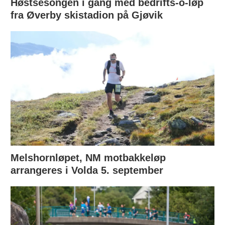
Høstsesongen i gang med bedrifts-o-løp
fra Øverby skistadion på Gjøvik
Melshornløpet, NM motbakkeløp
arrangeres i Volda 5. september