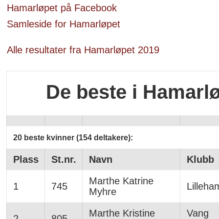
Hamarløpet på Facebook
Samleside for Hamarløpet
Alle resultater fra Hamarløpet 2019
De beste i Hamarlø
20 beste kvinner (154 deltakere):
Plass
St.nr.
Navn
Klubb
Marthe Katrine
1
745
Lilleha
Myhre
Marthe Kristine
Vang
2
805