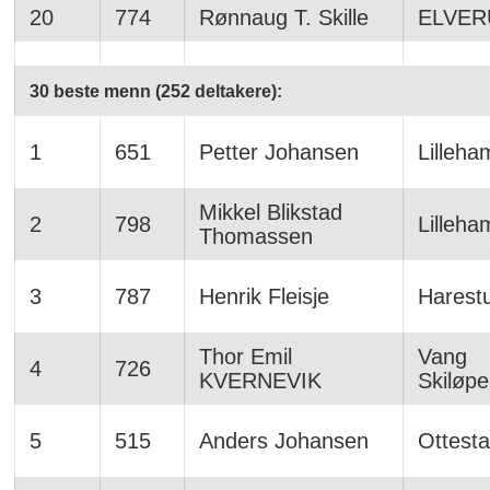
20
774
Rønnaug T. Skille
ELVE
30 beste menn (252 deltakere):
1
651
Petter Johansen
Lilleha
Mikkel Blikstad
2
798
Lilleha
Thomassen
3
787
Henrik Fleisje
Harestu
Thor Emil
Vang
4
726
KVERNEVIK
Skiløpe
5
515
Anders Johansen
Ottesta