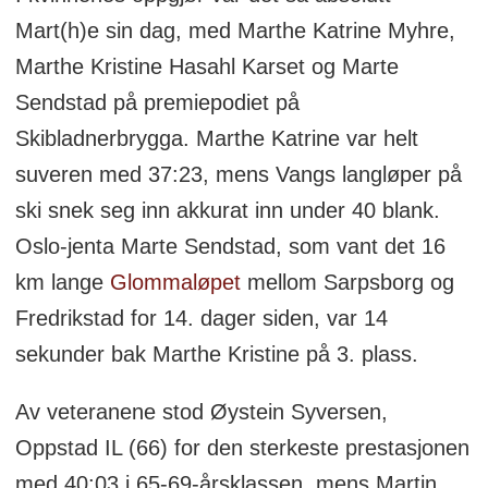
Mart(h)e sin dag, med Marthe Katrine Myhre,
Marthe Kristine Hasahl Karset og Marte
Sendstad på premiepodiet på
Skibladnerbrygga. Marthe Katrine var helt
suveren med 37:23, mens Vangs langløper på
ski snek seg inn akkurat inn under 40 blank.
Oslo-jenta Marte Sendstad, som vant det 16
km lange
Glommaløpet
mellom Sarpsborg og
Fredrikstad for 14. dager siden, var 14
sekunder bak Marthe Kristine på 3. plass.
Av veteranene stod Øystein Syversen,
Oppstad IL (66) for den sterkeste prestasjonen
med 40:03 i 65-69-årsklassen, mens Martin