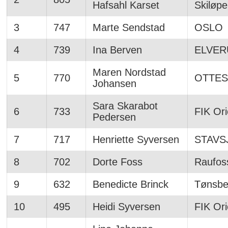
Hafsahl Karset
Skiløpe
3
747
Marte Sendstad
OSLO
4
739
Ina Berven
ELVE
Maren Nordstad
5
770
OTTES
Johansen
Sara Skarabot
6
733
FIK Or
Pedersen
7
717
Henriette Syversen
STAVS
8
702
Dorte Foss
Raufoss
9
632
Benedicte Brinck
Tønsbe
10
495
Heidi Syversen
FIK Or