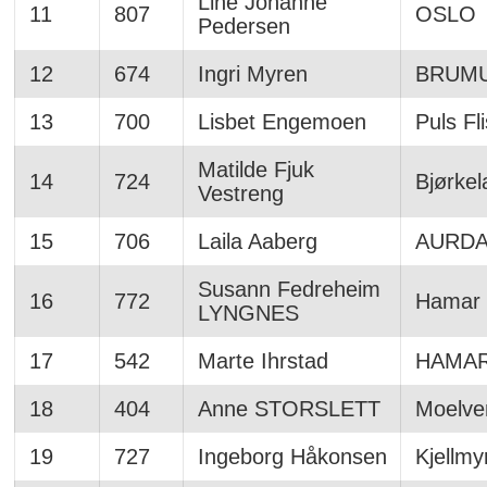
Line Johanne
11
807
OSLO
Pedersen
12
674
Ingri Myren
BRUM
13
700
Lisbet Engemoen
Puls Fl
Matilde Fjuk
14
724
Bjørke
Vestreng
15
706
Laila Aaberg
AURDA
Susann Fedreheim
16
772
Hamar 
LYNGNES
17
542
Marte Ihrstad
HAMA
18
404
Anne STORSLETT
Moelve
19
727
Ingeborg Håkonsen
Kjellmy