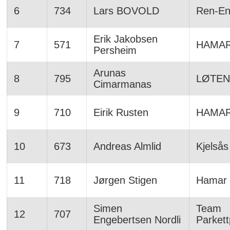
6
734
Lars BOVOLD
Ren-E
Erik Jakobsen
7
571
HAMA
Persheim
Arunas
8
795
LØTEN
Cimarmanas
9
710
Eirik Rusten
HAMA
10
673
Andreas Almlid
Kjelsås
11
718
Jørgen Stigen
Hamar 
Simen
Team
12
707
Engebertsen Nordli
Parkett