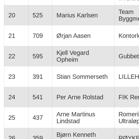
Team
20
525
Marius Karlsen
Byggmo
21
709
Ørjan Aasen
Kontor
Kjell Vegard
22
595
Gubbet
Opheim
23
391
Stian Sommerseth
LILLE
24
541
Per Arne Rolstad
FIK Re
Arne Martinus
Romeri
25
437
Lindstad
Ultraløp
Bjørn Kenneth
26
359
RØYK