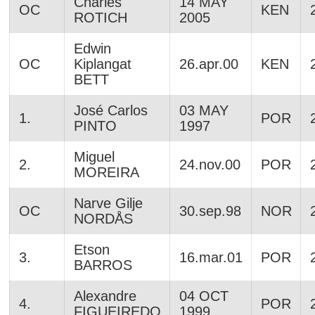
Charles
14 MAY
OC
KEN
ROTICH
2005
Edwin
OC
Kiplangat
26.apr.00
KEN
BETT
José Carlos
03 MAY
1.
POR
PINTO
1997
Miguel
2.
24.nov.00
POR
MOREIRA
Narve Gilje
OC
30.sep.98
NOR
NORDÅS
Etson
3.
16.mar.01
POR
BARROS
Alexandre
04 OCT
4.
POR
FIGUEIREDO
1999