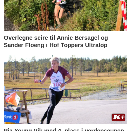
Overlegne seire til Annie Bersagel og
Sander Floeng i Hof Toppers Ultraløp
Pia Young Vik med 4. plass i verdenscupen