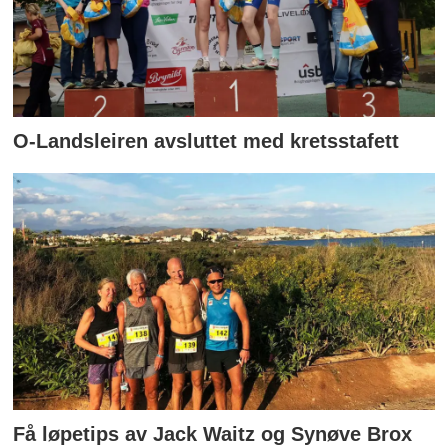
O-Landsleiren avsluttet med kretsstafett
Få løpetips av Jack Waitz og Synøve Brox