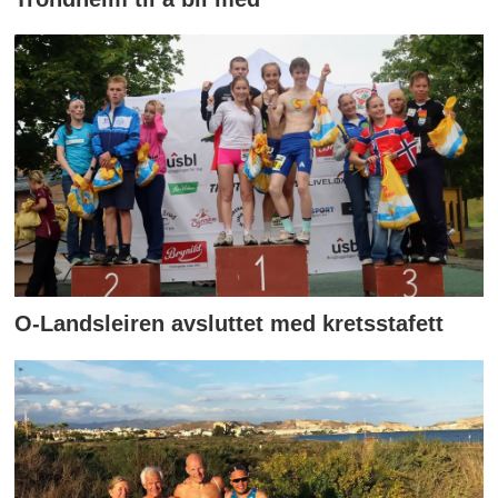
O-Landsleiren avsluttet med kretsstafett