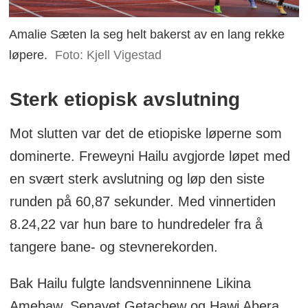
Amalie Sæten la seg helt bakerst av en lang rekke
løpere.
Foto: Kjell Vigestad
Sterk etiopisk avslutning
Mot slutten var det de etiopiske løperne som
dominerte. Freweyni Hailu avgjorde løpet med
en svært sterk avslutning og løp den siste
runden på 60,87 sekunder. Med vinnertiden
8.24,22 var hun bare to hundredeler fra å
tangere bane- og stevnerekorden.
Bak Hailu fulgte landsvenninnene Likina
Amebaw, Senayet Getachew og Hawi Abera,