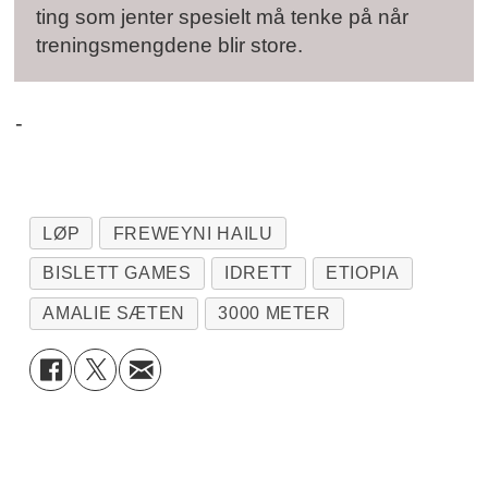
ting som jenter spesielt må tenke på når
treningsmengdene blir store.
-
LØP
FREWEYNI HAILU
BISLETT GAMES
IDRETT
ETIOPIA
AMALIE SÆTEN
3000 METER