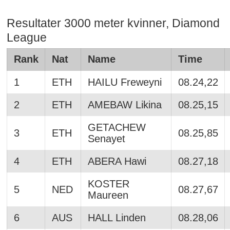
Resultater 3000 meter kvinner, Diamond
League
Rank
Nat
Name
Time
1
ETH
HAILU Freweyni
08.24,22
2
ETH
AMEBAW Likina
08.25,15
GETACHEW
3
ETH
08.25,85
Senayet
4
ETH
ABERA Hawi
08.27,18
KOSTER
5
NED
08.27,67
Maureen
6
AUS
HALL Linden
08.28,06