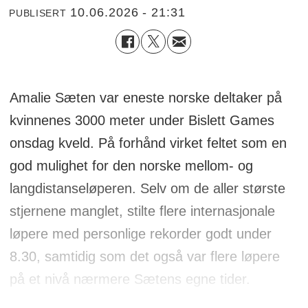
10.06.2026 - 21:31
PUBLISERT
Amalie Sæten var eneste norske deltaker på
kvinnenes 3000 meter under Bislett Games
onsdag kveld. På forhånd virket feltet som en
god mulighet for den norske mellom- og
langdistanseløperen. Selv om de aller største
stjernene manglet, stilte flere internasjonale
løpere med personlige rekorder godt under
8.30, samtidig som det også var flere løpere
på et nivå nærmere Sætens egne tider.