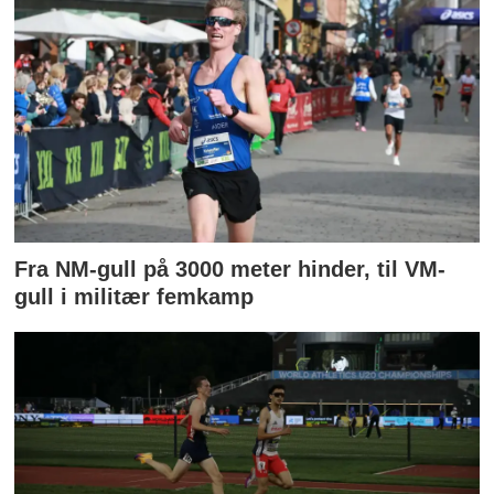
Fra NM-gull på 3000 meter hinder, til VM-
gull i militær femkamp