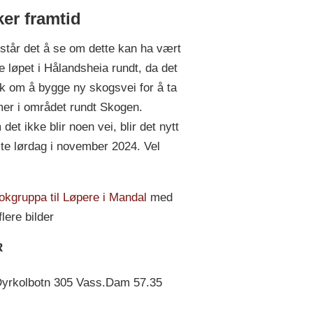
ker framtid
står det å se om dette kan ha vært
te løpet i Hålandsheia rundt, da det
k om å bygge ny skogsvei for å ta
er i området rundt Skogen.
et ikke blir noen vei, blir det nytt
ste lørdag i november 2024. Vel
kgruppa til Løpere i Mandal
med
lere bilder
R
Dyrkolbotn 305 Vass.Dam 57.35