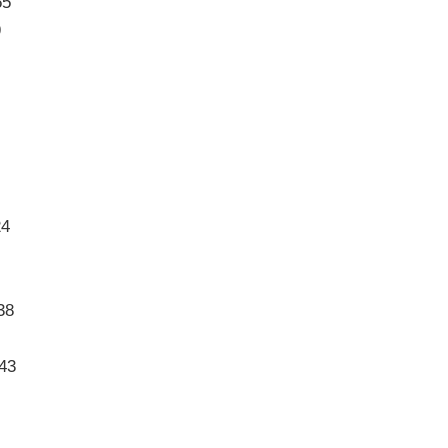
55
9
24
38
43