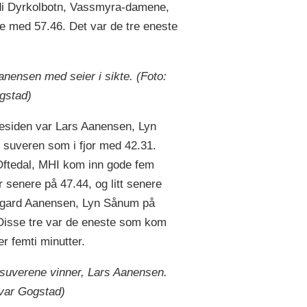
ndi Dyrkolbotn, Vassmyra-damene,
e med 57.46. Det var de tre eneste
anensen med seier i sikte. (Foto:
gstad)
esiden var Lars Aanensen, Lyn
suveren som i fjor med 42.31.
Oftedal, MHI kom inn gode fem
r senere på 47.44, og litt senere
gard Aanensen, Lyn Sånum på
Disse tre var de eneste som kom
er femti minutter.
suverene vinner,
Lars Aanensen.
Ivar Gogstad)