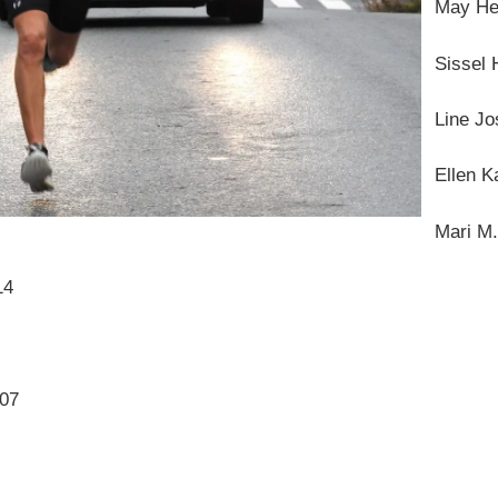
May He
Sissel 
Line Jo
Ellen K
Mari M.
14
.07