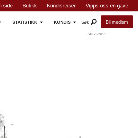
n side
Butikk
Kondisreiser
Vipps oss en gave
Bli medlem
STATISTIKK
KONDIS
ANNONSE