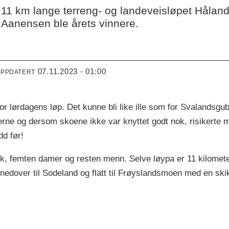
 11 km lange terreng- og landeveisløpet Håland
 Aanensen ble årets vinnere.
07.11.2023 - 01:00
OPPDATERT
r lørdagens løp. Det kunne bli like ille som for Svalandsgu
erne og dersom skoene ikke var knyttet godt nok, risikerte m
dd før!
isk, femten damer og resten menn. Selve løypa er 11 kilomete
edover til Sodeland og flatt til Frøyslandsmoen med en skikke