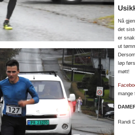
Usik
Nå gjen
det sis
er snak
ut tømm
Dersom d
løp før
møtt!
Faceboo
mange f
DAME
Randi 