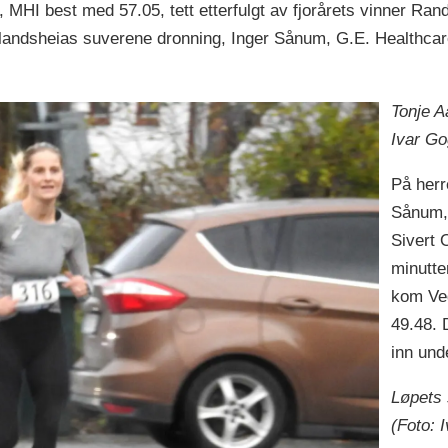
MHI best med 57.05, tett etterfulgt av fjorårets vinner Ra
landsheias suverene dronning, Inger Sånum, G.E. Healthcar
Tonje A
Ivar Go
På herr
Sånum, 
Sivert 
minutte
kom Ve
49.48. 
inn und
Løpets 
(Foto: 