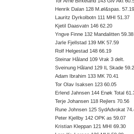
Tor Arne Birkeland 143 Giv Akt 60.
Henrik Dalan 128 M.øl&spas. 57.1
Lauritz Dyrkolbotn 111 MHI 51.37
Kjetil Daasvatn 146 62.20
Yngve Finne 132 Mandalitten 59.38
Jarle Fjellstad 139 MK 57.59
Rolf Helgestad 148 66.19
Steinar Håland 109 Vrak 3 delt.
Sveinung Håland 129 IL Skade 59.
Adam Ibrahim 133 MK 70.41
Tor Olav Isaksen 123 60.05
Erlend Jahnsen 144 Enøk Total 61.
Terje Johansen 118 Rejlers 70.56
Rune Johnsen 125 SydAdvokat 74.
Peter Kjellby 142 OPK as 59.07
Kristian Kleppan 121 MHI 69.30