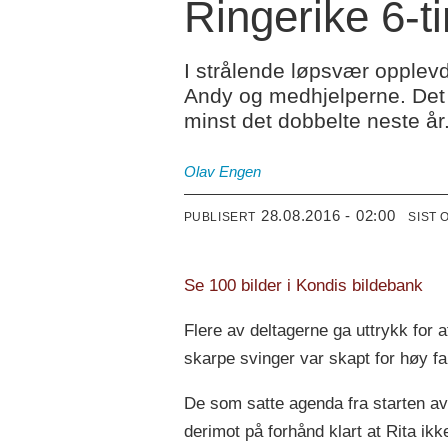
Ringerike 6-t
I strålende løpsvær opplevd
Andy og medhjelperne. Det v
minst det dobbelte neste år
Olav Engen
28.08.2016 - 02:00
PUBLISERT
SIST 
Se 100 bilder i Kondis bildebank
Flere av deltagerne ga uttrykk for 
skarpe svinger var skapt for høy fa
De som satte agenda fra starten a
derimot på forhånd klart at Rita ikk