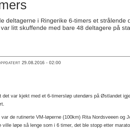
imers
e deltagerne i Ringerike 6-timers et strålende
ar litt skuffende med bare 48 deltagere på sta
.
29.08.2016 - 02:00
OPPDATERT
at det var kjekt med et 6-timersløp utendørs på Østlandet igj
rt.
v var de rutinerte VM-løperne (100km) Rita Nordsveeen og J
e ville løpe så lenge som i 6 timer, det ble stopp etter marato