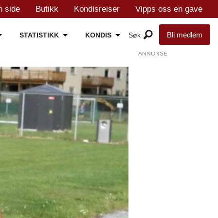
n side
Butikk
Kondisreiser
Vipps oss en gave
Bli medlem
STATISTIKK
KONDIS
ANNONSE