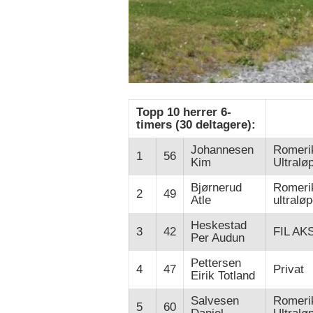
Topp 10 herrer 6-
timers (30 deltagere):
Johannesen
Romeri
1
56
Kim
Ultralø
Bjørnerud
Romeri
2
49
Atle
ultralø
Heskestad
3
42
FIL AK
Per Audun
Pettersen
4
47
Privat
Eirik Totland
Salvesen
Romeri
5
60