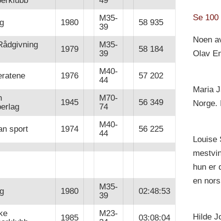
perklubb
49
Se 100 
M35-
g
1980
58 935
39
Noen av
Rådgivning
M35-
1979
58 184
Olav E
39
M40-
ratene
1976
57 202
44
Maria J
n
M70-
1945
56 349
Norge. 
erlag
74
M40-
an sport
1974
56 225
44
Louise 
mestvin
hun er 
en nors
M35-
g
1980
02:48:53
39
ke
M23-
Hilde J
1985
03:08:04