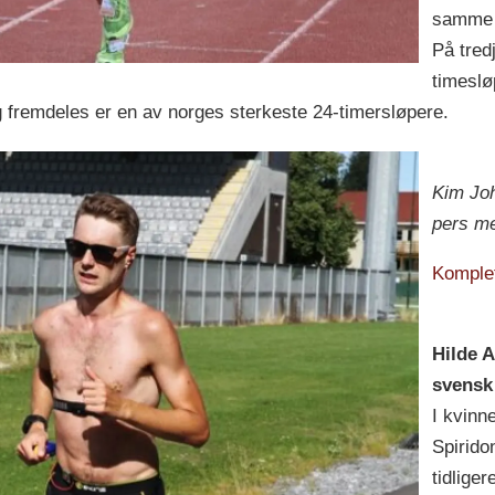
samme k
På tred
timeslø
 fremdeles er en av norges sterkeste 24-timersløpere.
Kim Joh
pers me
Komplett
Hilde 
svensk
I kvinn
Spirido
tidlige