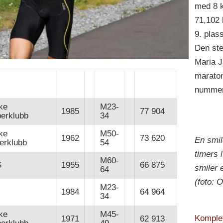
med 8 k
71,102 
9. plas
Den ste
Maria 
maraton
nummer
ke
M23-
1985
77 904
perklubb
34
ke
M50-
1962
73 620
En smil
perklubb
54
timers 
M60-
S
1955
66 875
smiler 
64
(foto: 
M23-
1984
64 964
34
ke
M45-
Komplett
1971
62 913