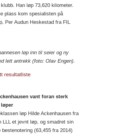
lubb. Han løp 73,620 kilometer.
je plass kom spesialisten på
p, Per Audun Heskestad fra FIL
annesen løp inn til seier og ny
d lett antrekk (foto: Olav Engen).
 resultatliste
Ackenhausen vant foran sterk
 løper
eklassen løp Hilde Ackenhausen fra
n LLL et jevnt løp, og smadret sin
re bestenotering (63,455 fra 2014)