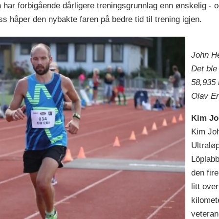
 har forbigående dårligere treningsgrunnlag enn ønskelig - o
s håper den nybakte faren på bedre tid til trening igjen.
John Hen
Det ble
58,935 
Olav En
Kim Jo
Kim Jo
Ultralø
Löplabb
den fir
litt ov
kilomet
veteran