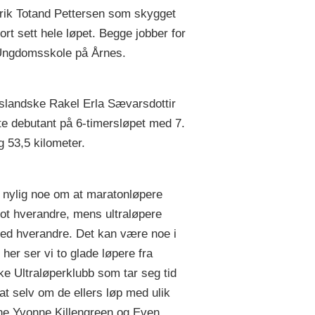
rik Totand Pettersen som skygget
ort sett hele løpet. Begge jobber for
Ungdomsskole på Årnes.
slandske Rakel Erla Sævarsdottir
te debutant på 6-timersløpet med 7.
g 53,5 kilometer.
e nylig noe om at maratonløpere
ot hverandre, mens ultraløpere
ed hverandre. Det kan være noe i
 her ser vi to glade løpere fra
e Ultraløperklubb som tar seg tid
rat selv om de ellers løp med ulik
one Yvonne Killengreen og Even