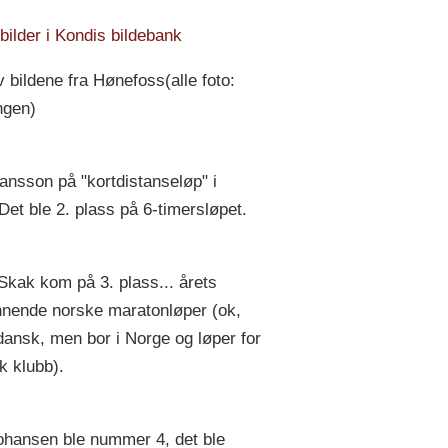
bilder i Kondis bildebank
 bildene fra Hønefoss
(alle foto:
ngen)
ansson på "kortdistanseløp" i
Det ble 2. plass på 6-timersløpet.
Skak kom på 3. plass... årets
nende norske maratonløper (ok,
dansk, men bor i Norge og løper for
k klubb).
ohansen ble nummer 4, det ble