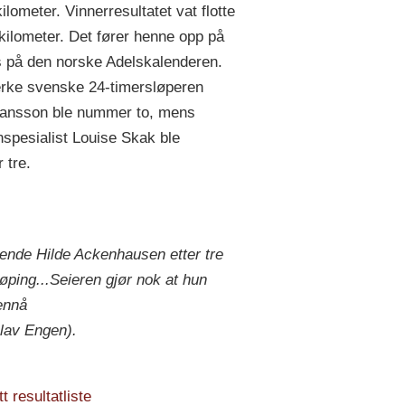
ilometer. Vinnerresultatet vat flotte
kilometer. Det fører henne opp på
s på den norske Adelskalenderen.
rke svenske 24-timersløperen
Jansson ble nummer to, mens
spesialist Louise Skak ble
 tre.
ende Hilde Ackenhausen etter tre
løping...Seieren gjør nok at hun
ennå
Olav Engen).
 resultatliste