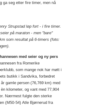
g ga seg etter fire timer, men nå
ry Strupstad løp fort - i fire timer.
 seier på maraton - men "bare"
km som resultat på 6-timers (foto:
gen).
hannesen med seier og ny pers
hannesen fra Romerike
perklubb, som mange nok har møtt i
ets butikk i Sandvika, forbedret
e år gamle persen (76,769 km) med
er èn kilometer, og vant med 77,904
er. Nærmest fulgte den sterke
en (M50-54) Atle Bjørnerud fra