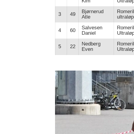
Kim
Ultralø
Bjørnerud
Romeri
3
49
Atle
ultralø
Salvesen
Romeri
4
60
Daniel
Ultralø
Nedberg
Romeri
5
22
Even
Ultralø