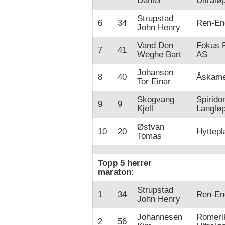
Daniel
Ultralø
Strupstad
6
34
Ren-En
John Henry
Vand Den
Fokus 
7
41
Weghe Bart
AS
Johansen
8
40
Åskame
Tor Einar
Skogvang
Spirido
9
9
Kjell
Langløp
Østvan
10
20
Hyttepl
Tomas
Topp 5 herrer
maraton:
Strupstad
1
34
Ren-En
John Henry
Johannesen
Romeri
2
56