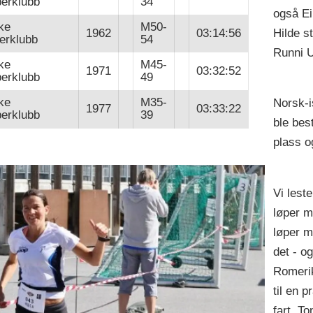
perklubb
34
også Ei
ke
M50-
Hilde st
1962
03:14:56
perklubb
54
Runni 
ke
M45-
1971
03:32:52
perklubb
49
ke
M35-
Norsk-i
1977
03:33:22
perklubb
39
ble bes
plass o
Vi lest
løper m
løper m
det - og
Romerik
til en p
fart. T