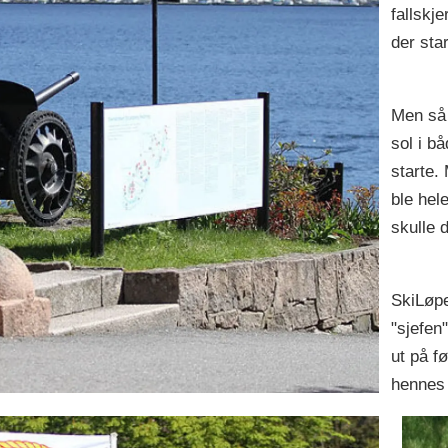
fallskj
der star
Men så 
sol i bå
starte. 
ble hele
skulle d
SkiLøpe
"sjefen
ut på f
henne