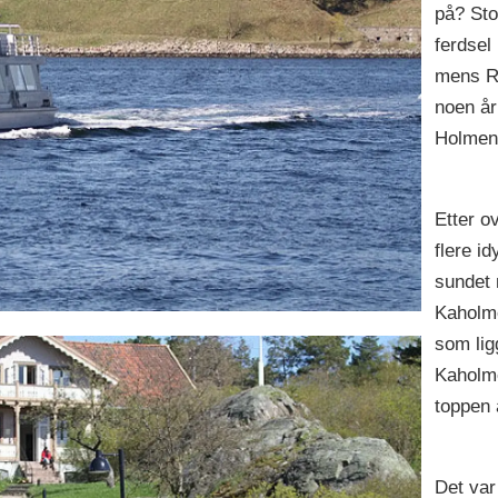
på? Sto
ferdsel
mens Ru
noen år
Holmen
Etter o
flere i
sundet
Kaholme
som ligg
Kaholme
toppen
Det var