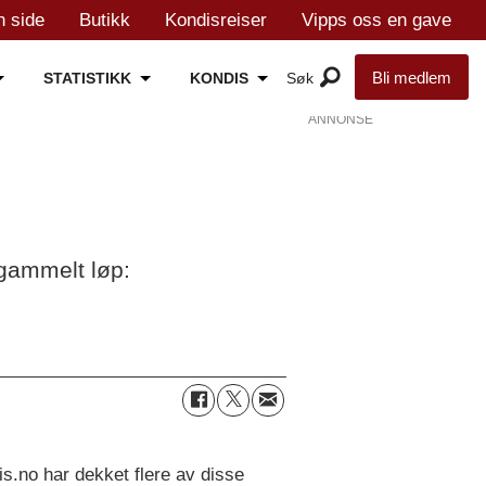
n side
Butikk
Kondisreiser
Vipps oss en gave
Bli medlem
STATISTIKK
KONDIS
ANNONSE
 gammelt løp:
is.no har dekket flere av disse