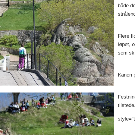
både de
strålend
Flere f
løpet, 
som sk
Kanon p
Festnin
tilsted
style="t