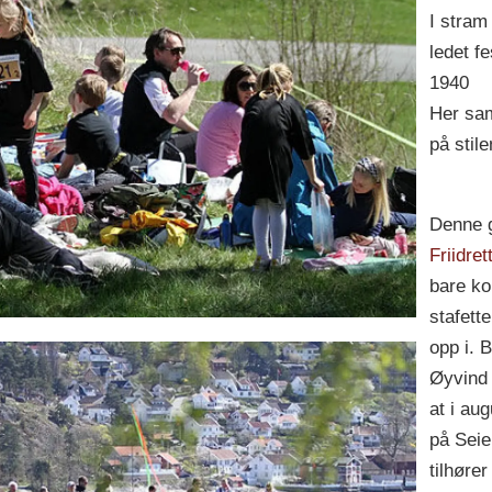
I stram
ledet f
1940
Her sam
på stil
Denne g
Friidret
bare ko
stafette
opp i. B
Øyvind 
at i au
på Seie
tilhøre