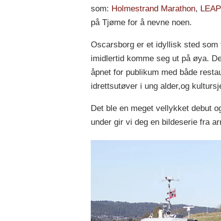
som:
Holmestrand Marathon
,
LEAP-
på Tjøme for å nevne noen.
Oscarsborg er et idyllisk sted som 
imidlertid komme seg ut på øya. Det
åpnet for publikum med både restau
idrettsutøver i ung alder,og kulturs
Det ble en meget vellykket debut og 
under gir vi deg en bildeserie fra 