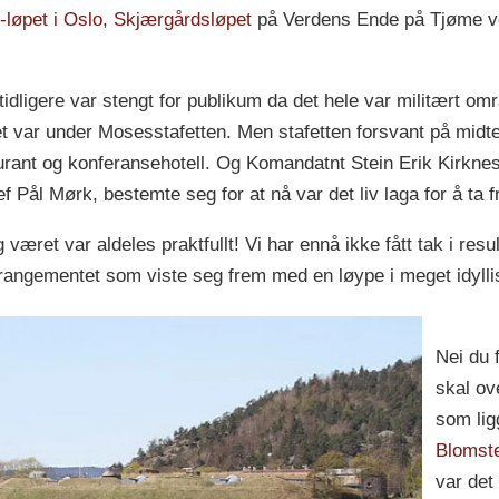
løpet i Oslo
,
Skjærgårdsløpet
på Verdens Ende på Tjøme 
tidligere var stengt for publikum da det hele var militært om
 var under Mosesstafetten. Men stafetten forsvant på midten 
rant og konferansehotell. Og Komandatnt Stein Erik Kirknes
jef Pål Mørk, bestemte seg for at nå var det liv laga for å ta
været var aldeles praktfullt! Vi har ennå ikke fått tak i res
arrangementet som viste seg frem med en løype i meget idyll
Nei du 
skal ov
som lig
Blomste
var det