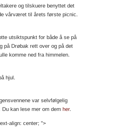
ltakere og tilskuere benyttet det
e vårværet til årets første picnic.
lotte utsiktspunkt for både å se på
og på Drøbak rett over og på det
ulle komme ned fra himmelen.
å hjul.
gensvennene var selvfølgelig
e. Du kan lese mer om dem
her
.
ext-align: center; ">