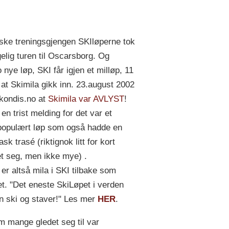
ske treningsgjengen SKIløperne tok
gelig turen til Oscarsborg. Og
 nye løp, SKI får igjen et milløp, 11
r at Skimila gikk inn. 23.august 2002
kondis.no at
Skimila var AVLYST
!
en trist melding for det var et
populært løp som også hadde en
ask trasé (riktignok litt for kort
et seg, men ikke mye) .
er altså mila i SKI tilbake som
t. "Det eneste SkiLøpet i verden
en ski og staver!" Les mer
HER
.
 mange gledet seg til var