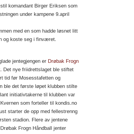
 stil komandant Birger Eriksen som
estningen under kampene 9.april
men med en som hadde løsnet litt
en og koste seg i finværet.
lade jentegjengen er
Drøbak Frogn
t
. Det nye friidrettslaget ble stiftet
rt tid før Mosesstafetten og
n ble det første løpet klubben stilte
lant initiativtakerne til klubben var
Kvernen som forteller til kondis.no
gust starter de opp med fellestrenng
rsten stadion. Flere av jentene
r Drøbak Frogn Håndball jenter