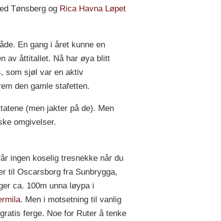
ved Tønsberg og
Rica Havna Løpet
råde. En gang i året kunne en
av åttitallet. Nå har øya blitt
, som sjøl var en aktiv
 frem den gamle stafetten.
ultatene (men jakter på de). Men
iske omgivelser.
får ingen koselig tresnekke når du
er til Oscarsborg fra Sunbrygga,
ger ca. 100m unna løypa i
rmila
. Men i motsetning til vanlig
 gratis ferge. Noe for Ruter å tenke