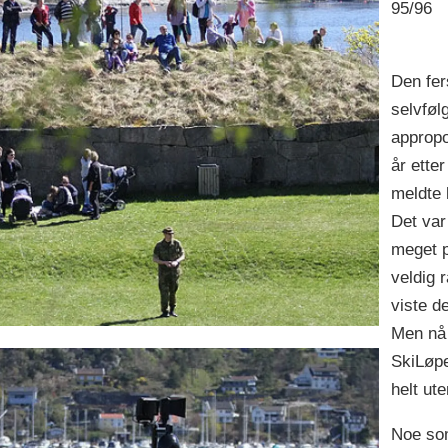
95/96
Den fer
selvføl
appropo
år ette
meldte 
Det var 
meget 
veldig r
viste d
Men nå 
SkiLøpe
helt ut
Noe som