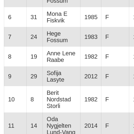
Fossum
Mona E
6
31
1985
F
Fiskvik
Hege
7
24
1983
F
Fossum
Anne Lene
8
19
1982
F
Raabe
Sofija
9
29
2012
F
Lasyte
Berit
10
8
Nordstad
1982
F
Storli
Oda
11
14
Nygjelten
2014
F
Lund-Vang