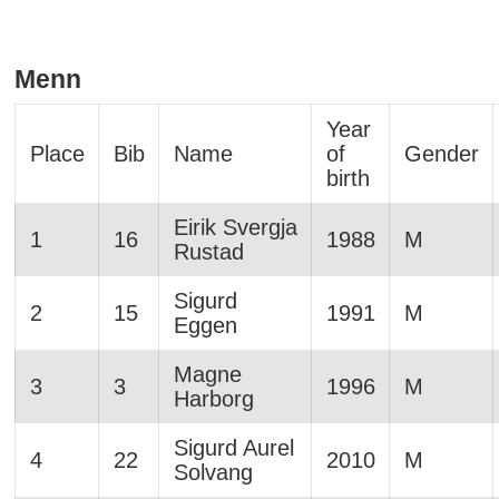
Menn
Year
Place
Bib
Name
of
Gender
birth
Eirik Svergja
1
16
1988
M
Rustad
Sigurd
2
15
1991
M
Eggen
Magne
3
3
1996
M
Harborg
Sigurd Aurel
4
22
2010
M
Solvang