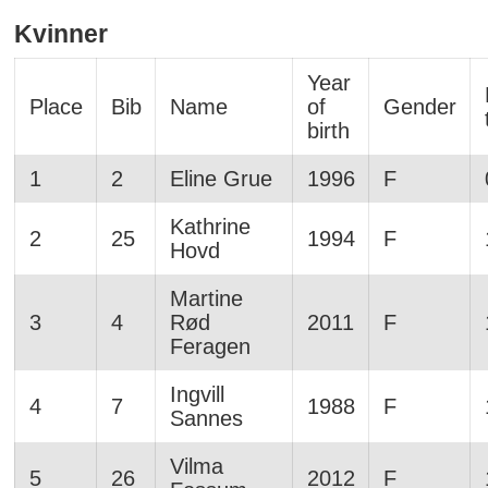
Kvinner
Year
Place
Bib
Name
of
Gender
birth
1
2
Eline Grue
1996
F
Kathrine
2
25
1994
F
Hovd
Martine
3
4
Rød
2011
F
Feragen
Ingvill
4
7
1988
F
Sannes
Vilma
5
26
2012
F