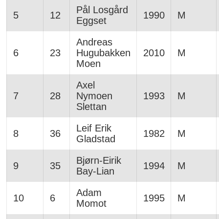
Pål Losgård
5
12
1990
M
Eggset
Andreas
6
23
Hugubakken
2010
M
Moen
Axel
7
28
Nymoen
1993
M
Slettan
Leif Erik
8
36
1982
M
Gladstad
Bjørn-Eirik
9
35
1994
M
Bay-Lian
Adam
10
6
1995
M
Momot