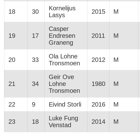
Kornelijus
18
30
2015
M
Lasys
Casper
19
17
Endresen
2011
M
Graneng
Ola Lohne
20
33
2012
M
Tronsmoen
Geir Ove
21
34
Lohne
1980
M
Tronsmoen
22
9
Eivind Storli
2016
M
Luke Fung
23
18
2014
M
Venstad