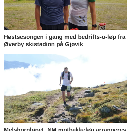
Høstsesongen i gang med bedrifts-o-løp fra
Øverby skistadion på Gjøvik
Melshornløpet, NM motbakkeløp arrangeres