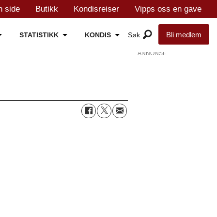
n side
Butikk
Kondisreiser
Vipps oss en gave
Bli medlem
STATISTIKK
KONDIS
ANNONSE