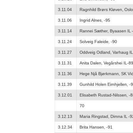
3.11.04
Ragnhild Brørs Kløven, Oslo
3.11.06
Ingrid Alnes, -95
3.11.14
Rannei Sæther, Byaasen IL 
3.11.24
Solveig Faleide, -90
3.11.27
Oddveig Odland, Varhaug IL
3.11.31
Anita Dalen, Vegårshei IL-8
3.11.36
Hege Njå Bjørkmann, SK Vid
3.11.39
Gunhild Holen Eimhjellen, -
3.12.01
Elisabeth Rustad-Nilssen, -
70
3.12.13
Maria Ringstad, Dimna IL -9
3.12.34
Brita Hansen, -91