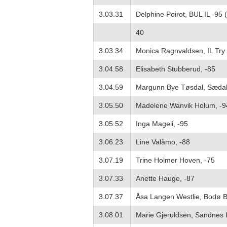
3.03.31
Delphine Poirot, BUL IL -95 (
40
3.03.34
Monica Ragnvaldsen, IL Try
3.04.58
Elisabeth Stubberud, -85
3.04.59
Margunn Bye Tøsdal, Sædal
3.05.50
Madelene Wanvik Holum, -9
3.05.52
Inga Mageli, -95
3.06.23
Line Valåmo, -88
3.07.19
Trine Holmer Hoven, -75
3.07.33
Anette Hauge, -87
3.07.37
Åsa Langen Westlie, Bodø B
3.08.01
Marie Gjeruldsen, Sandnes I