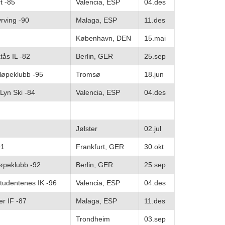
t -85
Valencia, ESP
04.des
yrving -90
Malaga, ESP
11.des
København, DEN
15.mai
tås IL -82
Berlin, GER
25.sep
løpeklubb -95
Tromsø
18.jun
Lyn Ski -84
Valencia, ESP
04.des
Jølster
02.jul
91
Frankfurt, GER
30.okt
løpeklubb -92
Berlin, GER
25.sep
tudentenes IK -96
Valencia, ESP
04.des
er IF -87
Malaga, ESP
11.des
Trondheim
03.sep