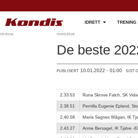
IDRETT
TRENING
NNONSE
ANNONSE
De beste 202
10.01.2022 - 01:00
PUBLISERT
SIST 
2.33.53
Runa Skrove Falch, SK Vida
2.38.51
Pernilla Eugenie Epland, Sto
2.40.58
Maria Sagnes Wågan, IK Tja
2.43.27
Annie Bersagel, IK Tjalve -8