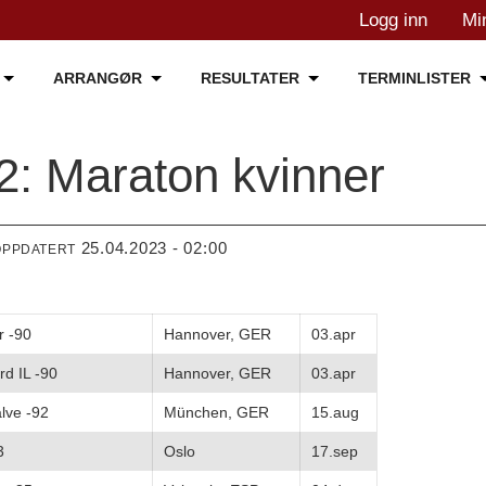
Logg inn
Mi
ARRANGØR
RESULTATER
TERMINLISTER
2: Maraton kvinner
25.04.2023 - 02:00
OPPDATERT
r -90
Hannover, GER
03.apr
rd IL -90
Hannover, GER
03.apr
lve -92
München, GER
15.aug
3
Oslo
17.sep