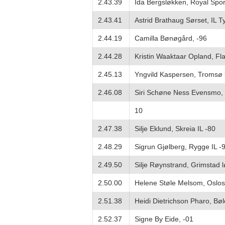
2.43.39
Ida Bergsløkken, Royal Spor
2.43.41
Astrid Brathaug Sørset, IL T
2.44.19
Camilla Bønøgård, -96
2.44.28
Kristin Waaktaar Opland, Fla
2.45.13
Yngvild Kaspersen, Tromsø 
2.46.08
Siri Schøne Ness Evensmo, 
10
2.47.38
Silje Eklund, Skreia IL -80
2.48.29
Sigrun Gjølberg, Rygge IL -
2.49.50
Silje Røynstrand, Grimstad 
2.50.00
Helene Støle Melsom, Oslos
2.51.38
Heidi Dietrichson Pharo, Bøl
2.52.37
Signe By Eide, -01