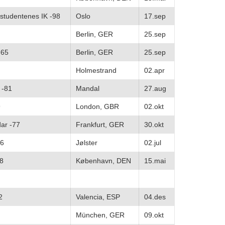
studentenes IK -98
Oslo
17.sep
Berlin, GER
25.sep
-65
Berlin, GER
25.sep
Holmestrand
02.apr
 -81
Mandal
27.aug
9
London, GBR
02.okt
ar -77
Frankfurt, GER
30.okt
96
Jølster
02.jul
88
København, DEN
15.mai
2
Valencia, ESP
04.des
München, GER
09.okt