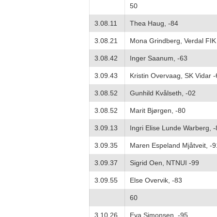
50
3.08.11
Thea Haug, -84
3.08.21
Mona Grindberg, Verdal FIK
3.08.42
Inger Saanum, -63
3.09.43
Kristin Overvaag, SK Vidar -
3.08.52
Gunhild Kvålseth, -02
3.08.52
Marit Bjørgen, -80
3.09.13
Ingri Elise Lunde Warberg, -
3.09.35
Maren Espeland Mjåtveit, -9
3.09.37
Sigrid Oen, NTNUI -99
3.09.55
Else Overvik, -83
60
3.10.26
Eva Simonsen, -95