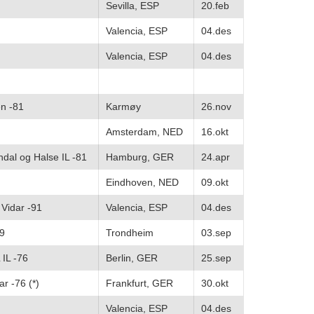
Sevilla, ESP
20.feb
Valencia, ESP
04.des
Valencia, ESP
04.des
en -81
Karmøy
26.nov
Amsterdam, NED
16.okt
dal og Halse IL -81
Hamburg, GER
24.apr
Eindhoven, NED
09.okt
 Vidar -91
Valencia, ESP
04.des
89
Trondheim
03.sep
 IL -76
Berlin, GER
25.sep
r -76 (*)
Frankfurt, GER
30.okt
Valencia, ESP
04.des