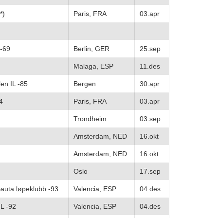
*)
Paris, FRA
03.apr
 -69
Berlin, GER
25.sep
Malaga, ESP
11.des
en IL -85
Bergen
30.apr
4
Paris, FRA
03.apr
Trondheim
03.sep
Amsterdam, NED
16.okt
Amsterdam, NED
16.okt
Oslo
17.sep
auta løpeklubb -93
Valencia, ESP
04.des
L -92
Valencia, ESP
04.des