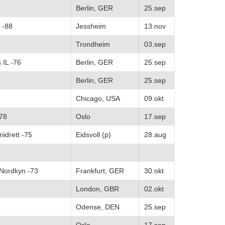
Berlin, GER
25.sep
 -88
Jessheim
13.nov
Trondheim
03.sep
 IL -76
Berlin, GER
25.sep
Berlin, GER
25.sep
Chicago, USA
09.okt
-78
Oslo
17.sep
iidrett -75
Eidsvoll (p)
28.aug
 Nordkyn -73
Frankfurt, GER
30.okt
London, GBR
02.okt
Odense, DEN
25.sep
Oslo
17.sep