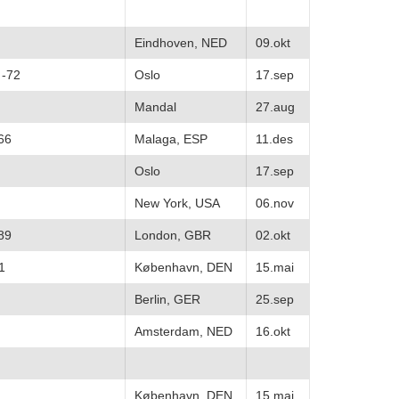
Eindhoven, NED
09.okt
 -72
Oslo
17.sep
Mandal
27.aug
66
Malaga, ESP
11.des
Oslo
17.sep
New York, USA
06.nov
89
London, GBR
02.okt
1
København, DEN
15.mai
Berlin, GER
25.sep
Amsterdam, NED
16.okt
København, DEN
15.mai