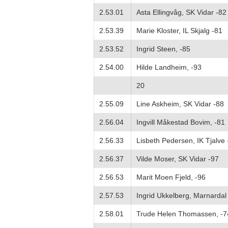
2.53.01
Asta Ellingvåg, SK Vidar -82
2.53.39
Marie Kloster, IL Skjalg -81
2.53.52
Ingrid Steen, -85
2.54.00
Hilde Landheim, -93
20
2.55.09
Line Askheim, SK Vidar -88
2.56.04
Ingvill Måkestad Bovim, -81
2.56.33
Lisbeth Pedersen, IK Tjalve 
2.56.37
Vilde Moser, SK Vidar -97
2.56.53
Marit Moen Fjeld, -96
2.57.53
Ingrid Ukkelberg, Marnardal 
2.58.01
Trude Helen Thomassen, -7