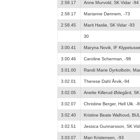
2.58.17
Anne Murvold, SK Vidar -94
2.58.17
Marianne Dønnem, -73
2.58.45
Marit Haslie, SK Vidar -93
30
3.00.41
Maryna Novik, IF Klypetuss
3.00.46
Caroline Scherman, -98
3.01.00
Randi Marie Dyrkolbotn, Man
3.02.01
Therese Dahl Årvik,-94
3.02.05
Anette Killerud Ødegård, SK
3.02.07
Christine Berger, Hell Ulk. -
3.02.40
Kristine Beate Walhovd, BUL
3.02.51
Jessica Gunnarsson, SK Vida
3.03.07
Mari Kristensen, -93