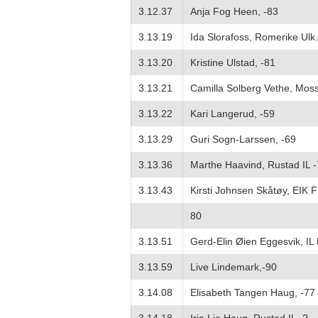
3.12.37
Anja Fog Heen, -83
3.13.19
Ida Slorafoss, Romerike Ulk.
3.13.20
Kristine Ulstad, -81
3.13.21
Camilla Solberg Vethe, Moss
3.13.22
Kari Langerud, -59
3.13.29
Guri Sogn-Larssen, -69
3.13.36
Marthe Haavind, Rustad IL 
3.13.43
Kirsti Johnsen Skåtøy, EIK Fr
80
3.13.51
Gerd-Elin Øien Eggesvik, IL
3.13.59
Live Lindemark,-90
3.14.08
Elisabeth Tangen Haug, -77
3.14.18
Irja Lie Haug, Rustad IL -?