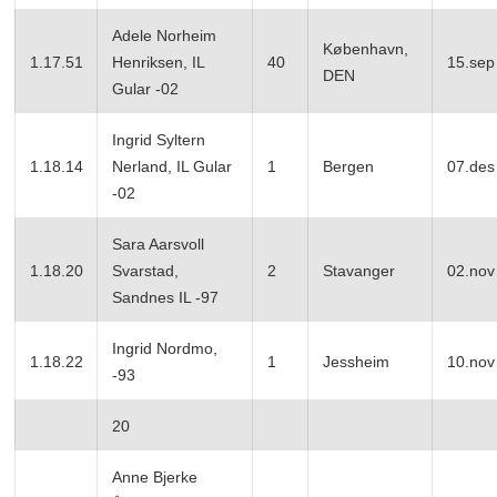
Adele Norheim
København,
1.17.51
Henriksen, IL
40
15.sep
DEN
Gular -02
Ingrid Syltern
1.18.14
Nerland, IL Gular
1
Bergen
07.des
-02
Sara Aarsvoll
1.18.20
Svarstad,
2
Stavanger
02.nov
Sandnes IL -97
Ingrid Nordmo,
1.18.22
1
Jessheim
10.nov
-93
20
Anne Bjerke