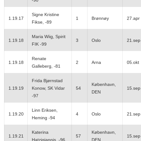
Signe Kristine
1.19.17
1
Brønnøy
27.apr
Fikse, -89
Maria Wiig, Spirit
1.19.18
3
Oslo
21.sep
FIK -99
Renate
1.19.18
2
Arna
05.okt
Galleberg, -81
Frida Bjørnstad
København,
1.19.19
Konow, SK Vidar
54
15.sep
DEN
-97
Linn Eriksen,
1.19.20
4
Oslo
21.sep
Heming -94
Katerina
København,
1.19.21
57
15.sep
Hatzigiannis, -96
DEN