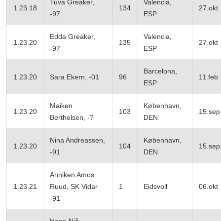
Tuva Greaker,
Valencia,
1.23.18
134
27.okt
-97
ESP
Edda Greaker,
Valencia,
1.23.20
135
27.okt
-97
ESP
Barcelona,
1.23.20
Sara Ekern, -01
96
11.feb
ESP
Maiken
København,
1.23.20
103
15.sep
Berthelsen, -?
DEN
Nina Andreassen,
København,
1.23.20
104
15.sep
-91
DEN
Anniken Amos
1.23.21
Ruud, SK Vidar
1
Eidsvoll
06.okt
-91
Hege Njå