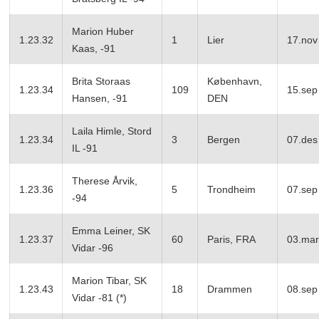
Marion Huber
1.23.32
1
Lier
17.nov
Kaas, -91
Brita Storaas
København,
1.23.34
109
15.sep
Hansen, -91
DEN
Laila Himle, Stord
1.23.34
3
Bergen
07.des
IL -91
Therese Årvik,
1.23.36
5
Trondheim
07.sep
-94
Emma Leiner, SK
1.23.37
60
Paris, FRA
03.mar
Vidar -96
Marion Tibar, SK
1.23.43
18
Drammen
08.sep
Vidar -81 (*)