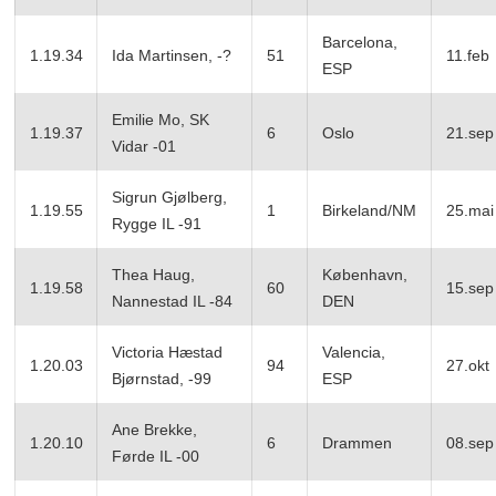
Barcelona,
1.19.34
Ida Martinsen, -?
51
11.feb
ESP
Emilie Mo, SK
1.19.37
6
Oslo
21.sep
Vidar -01
Sigrun Gjølberg,
1.19.55
1
Birkeland/NM
25.mai
Rygge IL -91
Thea Haug,
København,
1.19.58
60
15.sep
Nannestad IL -84
DEN
Victoria Hæstad
Valencia,
1.20.03
94
27.okt
Bjørnstad, -99
ESP
Ane Brekke,
1.20.10
6
Drammen
08.sep
Førde IL -00