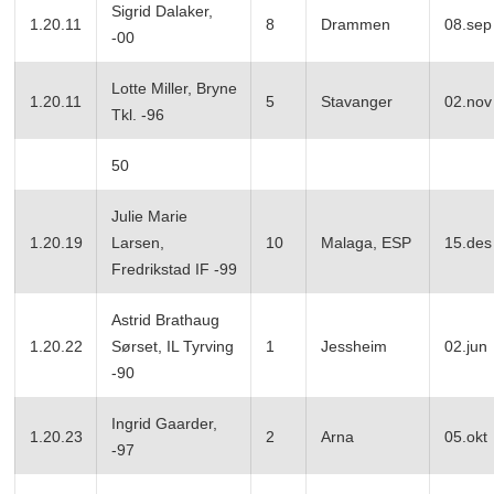
Sigrid Dalaker,
1.20.11
8
Drammen
08.sep
-00
Lotte Miller, Bryne
1.20.11
5
Stavanger
02.nov
Tkl. -96
50
Julie Marie
1.20.19
Larsen,
10
Malaga, ESP
15.des
Fredrikstad IF -99
Astrid Brathaug
1.20.22
Sørset, IL Tyrving
1
Jessheim
02.jun
-90
Ingrid Gaarder,
1.20.23
2
Arna
05.okt
-97