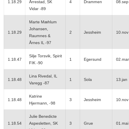
1.18.29
Årrestad, SK
4
Drammen
08.sep
Vidar -89
Marte Mæhlum
Johansen,
1.18.29
2
Jessheim
10.nov
Raumnes &
Årnes IL -97
Silje Torsvik, Spirit
1.18.47
1
Egersund
02.mar
FIK -90
Lina Rivedal, IL
1.18.48
1
Sola
13.jan
Varegg -87
Katrine
1.18.48
3
Jessheim
10.nov
Hjermann, -98
Julie Benedicte
1.18.54
Aspesletten, SK
3
Grue
01.mai