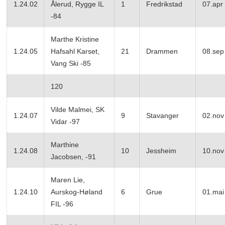
1.24.02
Ålerud, Rygge IL
1
Fredrikstad
07.apr
-84
Marthe Kristine
1.24.05
Hafsahl Karset,
21
Drammen
08.sep
Vang Ski -85
120
Vilde Malmei, SK
1.24.07
9
Stavanger
02.nov
Vidar -97
Marthine
1.24.08
10
Jessheim
10.nov
Jacobsen, -91
Maren Lie,
1.24.10
Aurskog-Høland
6
Grue
01.mai
FIL -96