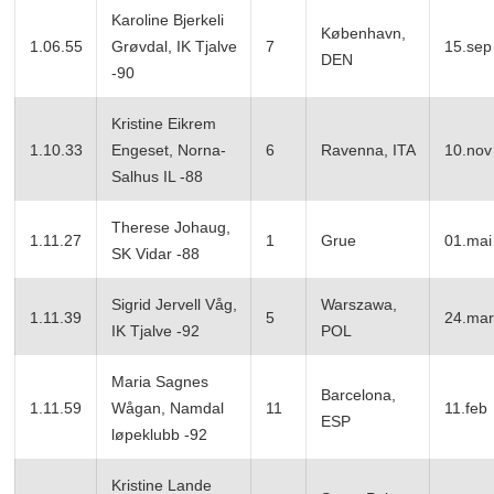
Karoline Bjerkeli
København,
1.06.55
Grøvdal, IK Tjalve
7
15.sep
DEN
-90
Kristine Eikrem
1.10.33
Engeset, Norna-
6
Ravenna, ITA
10.nov
Salhus IL -88
Therese Johaug,
1.11.27
1
Grue
01.mai
SK Vidar -88
Sigrid Jervell Våg,
Warszawa,
1.11.39
5
24.mar
IK Tjalve -92
POL
Maria Sagnes
Barcelona,
1.11.59
Wågan, Namdal
11
11.feb
ESP
løpeklubb -92
Kristine Lande