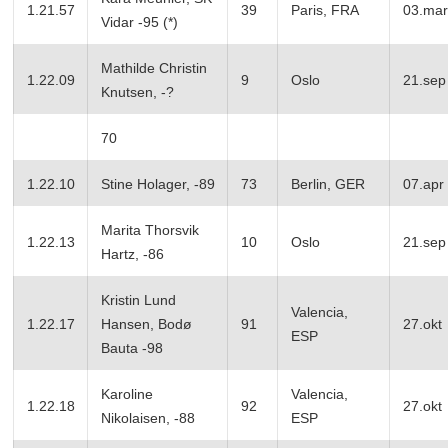
1.21.57
39
Paris, FRA
03.mar
Vidar -95 (*)
Mathilde Christin
1.22.09
9
Oslo
21.sep
Knutsen, -?
70
1.22.10
Stine Holager, -89
73
Berlin, GER
07.apr
Marita Thorsvik
1.22.13
10
Oslo
21.sep
Hartz, -86
Kristin Lund
Valencia,
1.22.17
Hansen, Bodø
91
27.okt
ESP
Bauta -98
Karoline
Valencia,
1.22.18
92
27.okt
Nikolaisen, -88
ESP