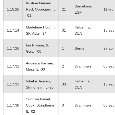
Kristine Meinert
Barcelona,
1.15.26
Rød, Oppegård IL
21
11.feb
ESP
-01
Madelène Holum,
København,
1.17.14
31
15.sep
SK Vidar -94
DEN
Ina Rilvaag, IL
1.17.26
1
Bergen
27.apr
Gular -00
Angelica Karlsen,
1.17.31
2
Drammen
08.sep
Moss IL -00
Vibeke Jensen,
København,
1.17.33
33
15.sep
Strindheim IL -95
DEN
Sunniva Isabel
1.17.38
Cook, Strindheim
3
Drammen
08.sep
IL -02