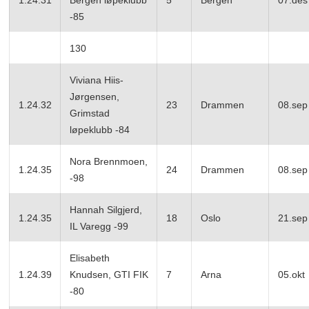
-85
130
Viviana Hiis-
Jørgensen,
1.24.32
23
Drammen
08.sep
Grimstad
løpeklubb -84
Nora Brennmoen,
1.24.35
24
Drammen
08.sep
-98
Hannah Silgjerd,
1.24.35
18
Oslo
21.sep
IL Varegg -99
Elisabeth
1.24.39
Knudsen, GTI FIK
7
Arna
05.okt
-80