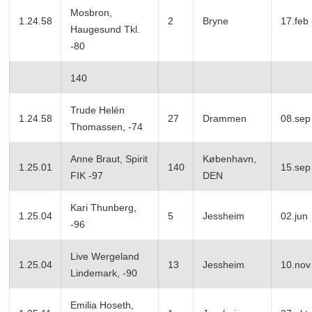
Mosbron,
1.24.58
2
Bryne
17.feb
Haugesund Tkl.
-80
140
Trude Helén
1.24.58
27
Drammen
08.sep
Thomassen, -74
Anne Braut, Spirit
København,
1.25.01
140
15.sep
FIK -97
DEN
Kari Thunberg,
1.25.04
5
Jessheim
02.jun
-96
Live Wergeland
1.25.04
13
Jessheim
10.nov
Lindemark, -90
Emilia Hoseth,