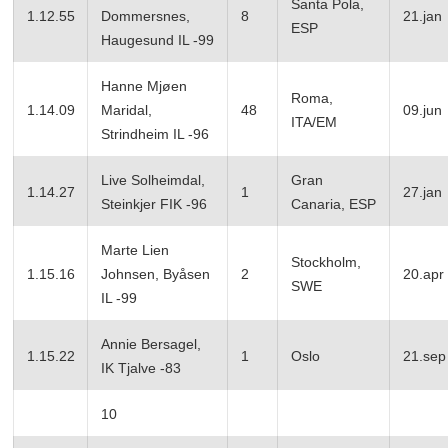
Santa Pola,
1.12.55
Dommersnes,
8
21.jan
ESP
Haugesund IL -99
Hanne Mjøen
Roma,
1.14.09
Maridal,
48
09.jun
ITA/EM
Strindheim IL -96
Live Solheimdal,
Gran
1.14.27
1
27.jan
Steinkjer FIK -96
Canaria, ESP
Marte Lien
Stockholm,
1.15.16
Johnsen, Byåsen
2
20.apr
SWE
IL -99
Annie Bersagel,
1.15.22
1
Oslo
21.sep
IK Tjalve -83
10