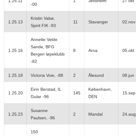
1.25.11
1
Jessheim
27.okt
-00
Kristin Vabø,
1.25.13
11
Stavanger
02.nov
Spirit FIK -93
Annette Velde
Sande, BFG
1.25.16
8
Arna
05.okt
Bergen løpeklubb
-82
1.25.18
Victoria Voie, -88
2
Ålesund
08.jun
Eirin Berstad, IL
København,
1.25.20
145
15.sep
Gular -96
DEN
Susanne
1.25.23
2
Mandal
24.aug
Paulsen, -96
150