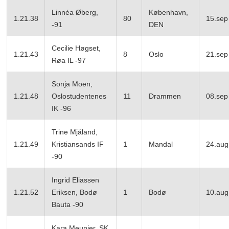
Linnéa Øberg,
København,
1.21.38
80
15.sep
-91
DEN
Cecilie Høgset,
1.21.43
8
Oslo
21.sep
Røa IL -97
Sonja Moen,
1.21.48
Oslostudentenes
11
Drammen
08.sep
IK -96
Trine Mjåland,
1.21.49
Kristiansands IF
1
Mandal
24.aug
-90
Ingrid Eliassen
1.21.52
Eriksen, Bodø
1
Bodø
10.aug
Bauta -90
Kara Meunier, SK