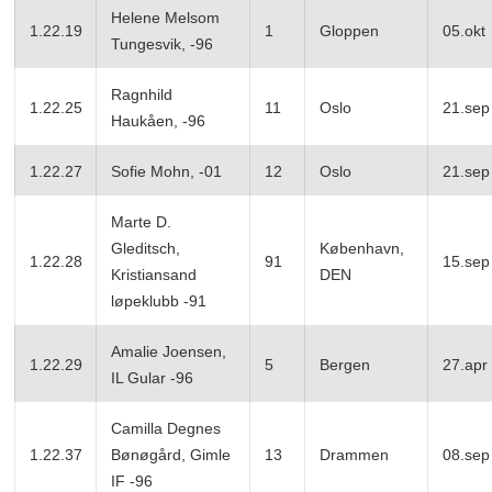
Helene Melsom
1.22.19
1
Gloppen
05.okt
Tungesvik, -96
Ragnhild
1.22.25
11
Oslo
21.sep
Haukåen, -96
1.22.27
Sofie Mohn, -01
12
Oslo
21.sep
Marte D.
Gleditsch,
København,
1.22.28
91
15.sep
Kristiansand
DEN
løpeklubb -91
Amalie Joensen,
1.22.29
5
Bergen
27.apr
IL Gular -96
Camilla Degnes
1.22.37
Bønøgård, Gimle
13
Drammen
08.sep
IF -96