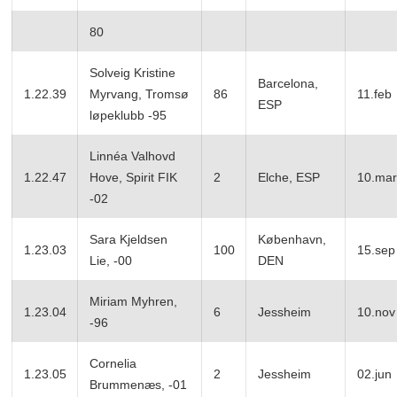
80
Solveig Kristine
Barcelona,
1.22.39
Myrvang, Tromsø
86
11.feb
ESP
løpeklubb -95
Linnéa Valhovd
1.22.47
Hove, Spirit FIK
2
Elche, ESP
10.mar
-02
Sara Kjeldsen
København,
1.23.03
100
15.sep
Lie, -00
DEN
Miriam Myhren,
1.23.04
6
Jessheim
10.nov
-96
Cornelia
1.23.05
2
Jessheim
02.jun
Brummenæs, -01