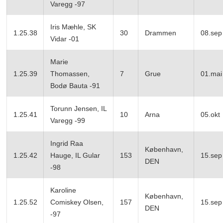
Varegg -97
Iris Mæhle, SK
1.25.38
30
Drammen
08.sep
Vidar -01
Marie
1.25.39
Thomassen,
7
Grue
01.mai
Bodø Bauta -91
Torunn Jensen, IL
1.25.41
10
Arna
05.okt
Varegg -99
Ingrid Raa
København,
1.25.42
Hauge, IL Gular
153
15.sep
DEN
-98
Karoline
København,
1.25.52
Comiskey Olsen,
157
15.sep
DEN
-97