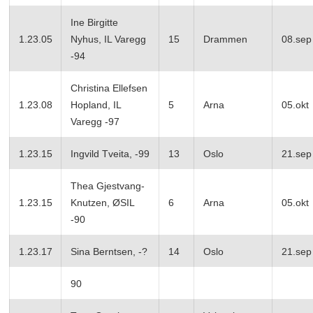
Ine Birgitte
1.23.05
Nyhus, IL Varegg
15
Drammen
08.sep
-94
Christina Ellefsen
1.23.08
Hopland, IL
5
Arna
05.okt
Varegg -97
1.23.15
Ingvild Tveita, -99
13
Oslo
21.sep
Thea Gjestvang-
1.23.15
Knutzen, ØSIL
6
Arna
05.okt
-90
1.23.17
Sina Berntsen, -?
14
Oslo
21.sep
90