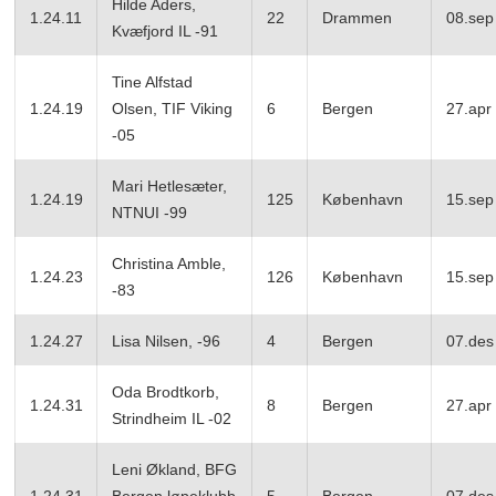
Hilde Aders,
1.24.11
22
Drammen
08.sep
Kvæfjord IL -91
Tine Alfstad
1.24.19
Olsen, TIF Viking
6
Bergen
27.apr
-05
Mari Hetlesæter,
1.24.19
125
København
15.sep
NTNUI -99
Christina Amble,
1.24.23
126
København
15.sep
-83
1.24.27
Lisa Nilsen, -96
4
Bergen
07.des
Oda Brodtkorb,
1.24.31
8
Bergen
27.apr
Strindheim IL -02
Leni Økland, BFG
1.24.31
Bergen løpeklubb
5
Bergen
07.des