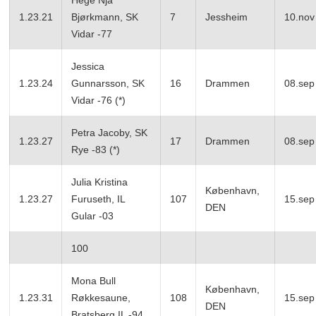
1.23.21
Bjørkmann, SK
7
Jessheim
10.nov
Vidar -77
Jessica
1.23.24
Gunnarsson, SK
16
Drammen
08.sep
Vidar -76 (*)
Petra Jacoby, SK
1.23.27
17
Drammen
08.sep
Rye -83 (*)
Julia Kristina
København,
1.23.27
Furuseth, IL
107
15.sep
DEN
Gular -03
100
Mona Bull
København,
1.23.31
Røkkesaune,
108
15.sep
DEN
Bratsberg IL -94