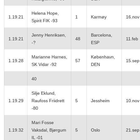
Helena Hope,
1.19.21
1
Karmøy
16.nov
Spirit FIK -93
Jenny Henriksen,
Barcelona,
1.19.21
48
11.feb
-?
ESP
Marianne Harnes,
København,
1.19.28
57
15.sep
SK Vidar -92
DEN
40
Silje Eklund,
1.19.29
Raufoss Friidrett
5
Jessheim
10.nov
-80
Mari Fosse
1.19.32
Vaksdal, Bjørgum
5
Oslo
21.sep
IL -01