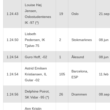
Louise Høj
Jensen,
1.24.43
19
Oslo
21.sep
Oslostudentenes
IK -97 (*)
Lisbeth
1.24.50
Pedersen, IK
2
Stokmarknes
08.jun
Tjalve-75
1.24.54
Guro Hoff, -02
1
Ålesund
08.jun
Astrid Emilsen
Barcelona,
1.24.54
Kristiansen, IL
105
11.feb
ESP
Gular -02
Delphine Poirot,
1.24.56
26
Drammen
08.sep
SK Vidar -95 (*)
Ann Kristin