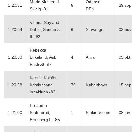
Marie Kloster, IL
Odense,
1.20.31
5
29.sep
Skjalg -81
DEN
Vienna Søyland
1.20.44
Dahle, Sandnes
6
Stavanger
02.nov
IL -92
Rebekka
1.20.53
Birkeland, Ask
4
Arna
05.okt
Friidrett -97
Kerstin Kalsås,
1.20.58
Kristiansand
70
København
15.sep
løpeklubb -83
Elisabeth
1.21.00
Stubberud,
1
Stokmarknes
08.jun
Bratsberg IL -85