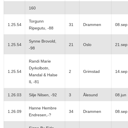
160
Torgunn
1.25.54
31
Drammen
08.sep
Ripegutu, -88
Synne Brovold,
1.25.54
21
Oslo
21.sep
-98
Randi Marie
Dyrkolbotn,
1.25.54
2
Grimstad
14.sep
Mandal & Halse
IL -81
1.26.03
Silje Nilsen, -92
3
Ålesund
08.jun
Hanne Hembre
1.26.09
34
Drammen
08.sep
Endresen,-?
Signe By Eide,