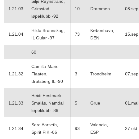
Silje Røynstrand,
1.21.03
Grimstad
10
Drammen
08.sep
løpeklubb -92
Hilde Brennskag,
København,
1.21.04
73
15.sep
IL Gular -97
DEN
60
Camilla-Marie
1.21.32
Flaaten,
3
Trondheim
07.sep
Bratsberg IL -90
Heidi Hestmark
1.21.33
Smalås, Namdal
5
Grue
01.mai
løpeklubb -86
Sara Aarseth,
Valencia,
1.21.34
93
27.okt
Spirit FIK -86
ESP