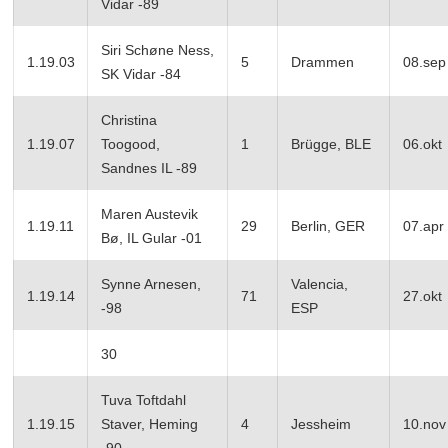
Vidar -89
Siri Schøne Ness,
1.19.03
5
Drammen
08.sep
SK Vidar -84
Christina
1.19.07
Toogood,
1
Brügge, BLE
06.okt
Sandnes IL -89
Maren Austevik
1.19.11
29
Berlin, GER
07.apr
Bø, IL Gular -01
Synne Arnesen,
Valencia,
1.19.14
71
27.okt
-98
ESP
30
Tuva Toftdahl
1.19.15
Staver, Heming
4
Jessheim
10.nov
-90