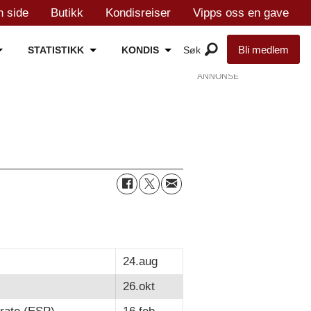
n side
Butikk
Kondisreiser
Vipps oss en gave
Bli medlem
STATISTIKK
KONDIS
ANNONSE
24.aug
26.okt