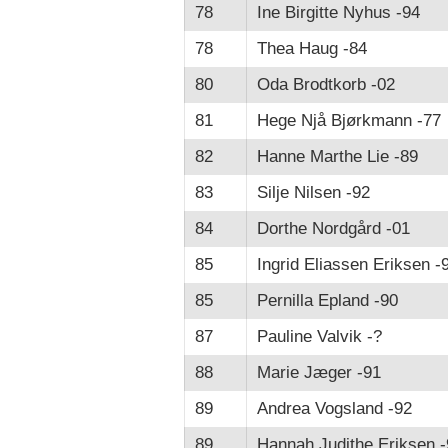
78
Ine Birgitte Nyhus -94
78
Thea Haug -84
80
Oda Brodtkorb -02
81
Hege Njå Bjørkmann -77
82
Hanne Marthe Lie -89
83
Silje Nilsen -92
84
Dorthe Nordgård -01
85
Ingrid Eliassen Eriksen -
85
Pernilla Epland -90
87
Pauline Valvik -?
88
Marie Jæger -91
89
Andrea Vogsland -92
89
Hannah Judithe Eriksen -