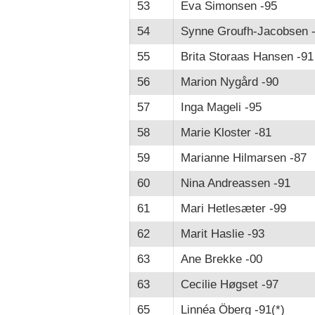
53
Eva Simonsen -95
54
Synne Groufh-Jacobsen 
55
Brita Storaas Hansen -91
56
Marion Nygård -90
57
Inga Mageli -95
58
Marie Kloster -81
59
Marianne Hilmarsen -87
60
Nina Andreassen -91
61
Mari Hetlesæter -99
62
Marit Haslie -93
63
Ane Brekke -00
63
Cecilie Høgset -97
65
Linnéa Öberg -91(*)