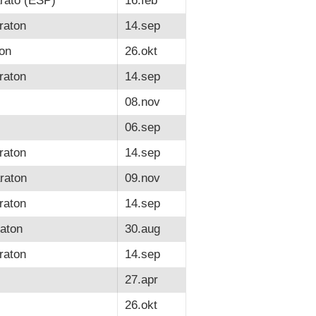
rato (ESP)
16.feb
raton
14.sep
on
26.okt
raton
14.sep
08.nov
06.sep
raton
14.sep
raton
09.nov
raton
14.sep
aton
30.aug
raton
14.sep
27.apr
26.okt