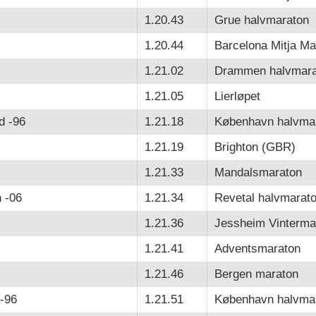
1.20.43
Grue halvmaraton
1.20.44
Barcelona Mitja Ma
1.21.02
Drammen halvmara
1.21.05
Lierløpet
d -96
1.21.18
København halvma
1.21.19
Brighton (GBR)
1.21.33
Mandalsmaraton
 -06
1.21.34
Revetal halvmarat
1.21.36
Jessheim Vinterma
1.21.41
Adventsmaraton
1.21.46
Bergen maraton
-96
1.21.51
København halvma