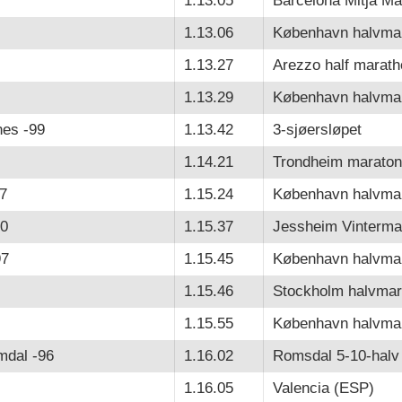
1.13.05
Barcelona Mitja Ma
1.13.06
København halvma
1.13.27
Arezzo half marath
1.13.29
København halvma
es -99
1.13.42
3-sjøersløpet
1.14.21
Trondheim maraton
7
1.15.24
København halvma
90
1.15.37
Jessheim Vinterma
97
1.15.45
København halvma
1.15.46
Stockholm halvmar
1.15.55
København halvma
mdal -96
1.16.02
Romsdal 5-10-halv
1.16.05
Valencia (ESP)