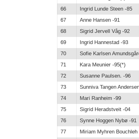
66
Ingrid Lunde Steen -85
67
Anne Hansen -91
68
Sigrid Jervell Våg -92
69
Ingrid Hannestad -93
70
Sofie Karlsen Amundsgår
71
Kara Meunier -95(*)
72
Susanne Paulsen. -96
73
Sunniva Tangen Andersen
74
Mari Ranheim -99
75
Sigrid Heradstveit -04
76
Synne Hoggen Nybø -91
77
Miriam Myhren Bouchleh 