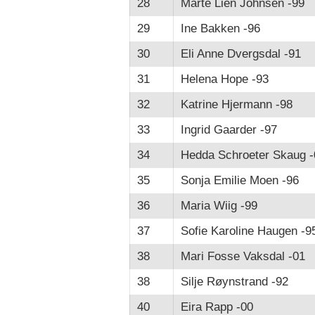
28
Marte Lien Johnsen -99
29
Ine Bakken -96
30
Eli Anne Dvergsdal -91
31
Helena Hope -93
32
Katrine Hjermann -98
33
Ingrid Gaarder -97
34
Hedda Schroeter Skaug -
35
Sonja Emilie Moen -96
36
Maria Wiig -99
37
Sofie Karoline Haugen -9
38
Mari Fosse Vaksdal -01
38
Silje Røynstrand -92
40
Eira Rapp -00