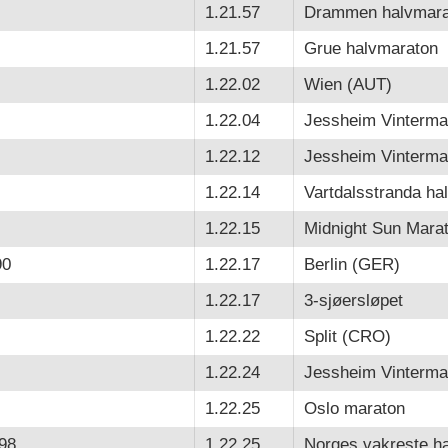
1.21.57
Drammen halvmara
1.21.57
Grue halvmaraton
1.22.02
Wien (AUT)
1.22.04
Jessheim Vinterma
1.22.12
Jessheim Vinterma
1.22.14
Vartdalsstranda ha
1.22.15
Midnight Sun Mara
90
1.22.17
Berlin (GER)
1.22.17
3-sjøersløpet
1.22.22
Split (CRO)
1.22.24
Jessheim Vinterma
1.22.25
Oslo maraton
98
1.22.25
Norges vakreste h