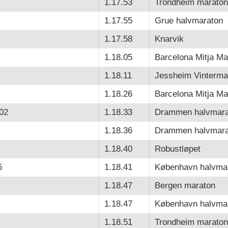
1.17.53
Trondheim maraton
1.17.55
Grue halvmaraton
1.17.58
Knarvik
1.18.05
Barcelona Mitja Ma
1.18.11
Jessheim Vinterma
1.18.26
Barcelona Mitja Ma
02
1.18.33
Drammen halvmara
1.18.36
Drammen halvmara
1.18.40
Robustløpet
5
1.18.41
København halvma
1.18.47
Bergen maraton
1.18.47
København halvma
1.18.51
Trondheim maraton