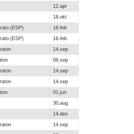
12.apr
18.okt
rato (ESP)
16.feb
rato (ESP)
16.feb
raton
14.sep
ton
06.sep
raton
14.sep
raton
14.sep
ton
01.jun
30.aug
14.des
raton
14.sep