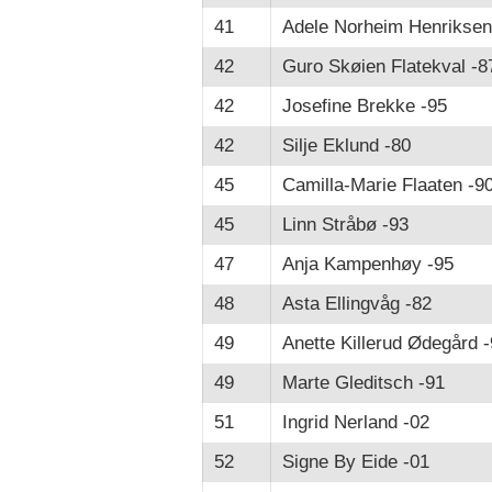
41
Adele Norheim Henriksen
42
Guro Skøien Flatekval -8
42
Josefine Brekke -95
42
Silje Eklund -80
45
Camilla-Marie Flaaten -9
45
Linn Stråbø -93
47
Anja Kampenhøy -95
48
Asta Ellingvåg -82
49
Anette Killerud Ødegård 
49
Marte Gleditsch -91
51
Ingrid Nerland -02
52
Signe By Eide -01