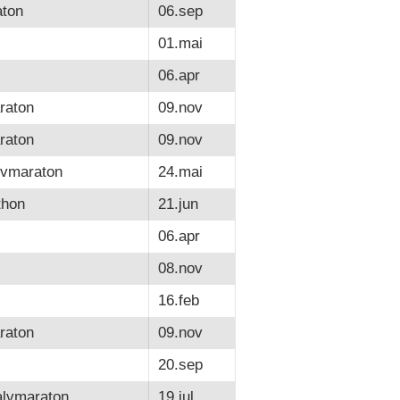
ton
06.sep
01.mai
06.apr
raton
09.nov
raton
09.nov
lvmaraton
24.mai
thon
21.jun
06.apr
08.nov
16.feb
raton
09.nov
20.sep
alvmaraton
19.jul