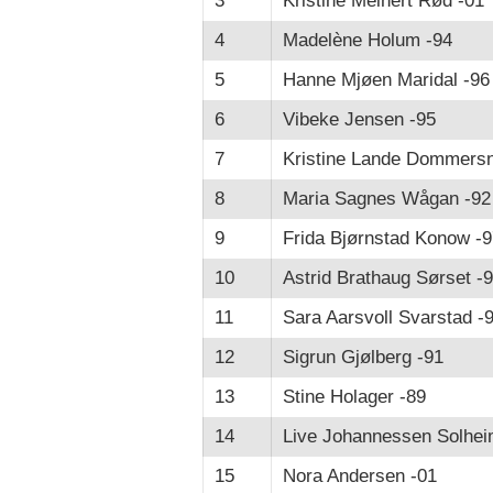
3
Kristine Meinert Rød -01
4
Madelène Holum -94
5
Hanne Mjøen Maridal -96
6
Vibeke Jensen -95
7
Kristine Lande Dommersn
8
Maria Sagnes Wågan -92
9
Frida Bjørnstad Konow -9
10
Astrid Brathaug Sørset -
11
Sara Aarsvoll Svarstad -
12
Sigrun Gjølberg -91
13
Stine Holager -89
14
Live Johannessen Solhei
15
Nora Andersen -01