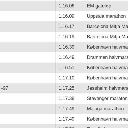
1.16.06
EM gateløp
1.16.09
Uppsala marathon
1.16.17
Barcelona Mitja Ma
1.16.19
Barcelona Mitja Ma
1.16.39
København halvma
1.16.49
Drammen halvmara
1.16.51
København halvma
1.17.10
København halvma
 -97
1.17.25
Jessheim halvmara
1.17.38
Stavanger maraton
1.17.49
Malaga marathon
1.17.49
København halvma