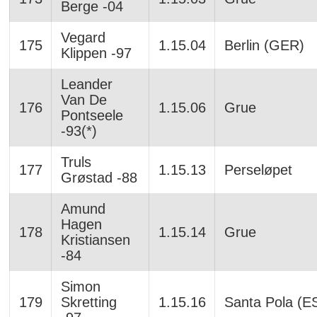
Berge -04
Vegard
175
1.15.04
Berlin (GER)
Klippen -97
Leander
Van De
176
1.15.06
Grue
Pontseele
-93(*)
Truls
177
1.15.13
Perseløpet
Grøstad -88
Amund
Hagen
178
1.15.14
Grue
Kristiansen
-84
Simon
179
Skretting
1.15.16
Santa Pola (E