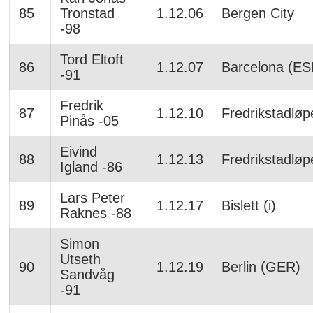
85
Tronstad
1.12.06
Bergen City
-98
Tord Eltoft
86
1.12.07
Barcelona (ES
-91
Fredrik
87
1.12.10
Fredrikstadløp
Pinås -05
Eivind
88
1.12.13
Fredrikstadløp
Igland -86
Lars Peter
89
1.12.17
Bislett (i)
Raknes -88
Simon
Utseth
90
1.12.19
Berlin (GER)
Sandvåg
-91