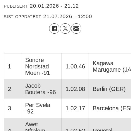
20.01.2026 - 21:12
PUBLISERT
21.07.2026 - 12:00
SIST OPPDATERT
Sondre
Kagawa
1
Nordstad
1.00.46
Marugame (JA
Moen -91
Jacob
2
1.02.08
Berlin (GER)
Boutera -96
Per Svela
3
1.02.17
Barcelona (ES
-92
Awet
4
Nftalem
1.02.52
Revetal