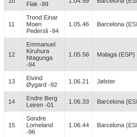
10
1.04.59
Barcelona (ES
Flak -99
Trond Einar
11
Moen
1.05.46
Barcelona (ES
Pedersli -94
Emmanuel
Kiruhura
12
1.05.58
Malaga (ESP)
Ntagunga
-94
Eivind
13
1.06.21
Jølster
Øygard -92
Endre Berg
14
1.06.33
Barcelona (ES
Leiren -01
Sondre
15
Lomeland
1.06.44
Barcelona (ES
-96