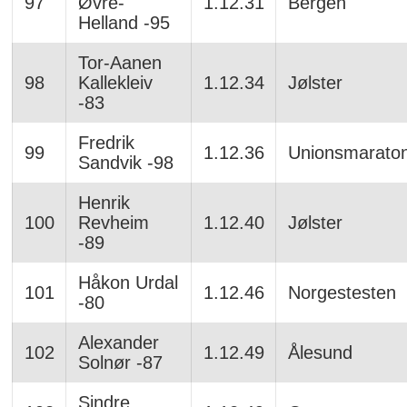
97
Øvre-
1.12.31
Bergen
Helland -95
Tor-Aanen
98
Kallekleiv
1.12.34
Jølster
-83
Fredrik
99
1.12.36
Unionsmarato
Sandvik -98
Henrik
100
Revheim
1.12.40
Jølster
-89
Håkon Urdal
101
1.12.46
Norgestesten
-80
Alexander
102
1.12.49
Ålesund
Solnør -87
Sindre