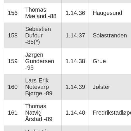
Thomas
156
1.14.36
Haugesund
Mæland -88
Sebastien
158
Dufour
1.14.37
Solastranden
-85(*)
Jørgen
159
Gundersen
1.14.38
Grue
-95
Lars-Erik
160
Notevarp
1.14.39
Jølster
Bjørge -89
Thomas
161
Natvig
1.14.40
Fredrikstadløp
Årstad -89