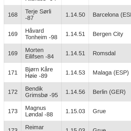
Terje Sørli
168
1.14.50
Barcelona (ES
-87
Håvard
169
1.14.51
Bergen City
Tonheim -98
Morten
169
1.14.51
Romsdal
Eilifsen -84
Bjørn Kåre
171
1.14.53
Malaga (ESP)
Høie -89
Bendik
172
1.14.56
Berlin (GER)
Grimsbø -95
Magnus
173
1.15.03
Grue
Løndal -88
Reimar
173
1.15.03
Grue