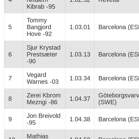
Kibrab -95
Tommy
5
Bangjord
1.03.01
Barcelona (ES
Hove -92
Sjur Krystad
6
Prestsæter
1.03.13
Barcelona (ES
-90
Vegard
7
1.03.34
Barcelona (ES
Warnes -03
Zerei Kbrom
Göteborgsvarv
8
1.04.37
Mezngi -86
(SWE)
Jon Breivold
9
1.04.38
Barcelona (ES
-95
Mathias