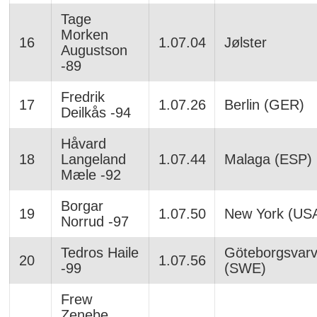
Tage
Morken
16
1.07.04
Jølster
Augustson
-89
Fredrik
17
1.07.26
Berlin (GER)
Deilkås -94
Håvard
18
Langeland
1.07.44
Malaga (ESP)
Mæle -92
Borgar
19
1.07.50
New York (US
Norrud -97
Tedros Haile
Göteborgsvarv
20
1.07.56
-99
(SWE)
Frew
Zenebe