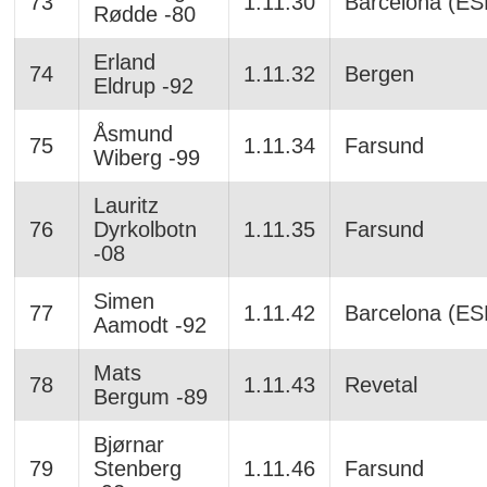
73
1.11.30
Barcelona (ES
Rødde -80
Erland
74
1.11.32
Bergen
Eldrup -92
Åsmund
75
1.11.34
Farsund
Wiberg -99
Lauritz
76
Dyrkolbotn
1.11.35
Farsund
-08
Simen
77
1.11.42
Barcelona (ES
Aamodt -92
Mats
78
1.11.43
Revetal
Bergum -89
Bjørnar
79
Stenberg
1.11.46
Farsund