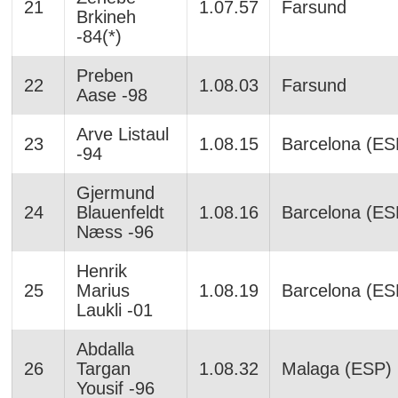
21
1.07.57
Farsund
Brkineh
-84(*)
Preben
22
1.08.03
Farsund
Aase -98
Arve Listaul
23
1.08.15
Barcelona (ES
-94
Gjermund
24
Blauenfeldt
1.08.16
Barcelona (ES
Næss -96
Henrik
25
Marius
1.08.19
Barcelona (ES
Laukli -01
Abdalla
26
Targan
1.08.32
Malaga (ESP)
Yousif -96