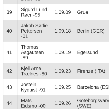
Sigurd Lund
39
1.09.09
Grue
Røer -95
Jakob Sørlie
40
Pettersen
1.09.18
Berlin (GER)
-01
Thomas
41
Asgautsen
1.09.19
Egersund
-89
Kjell Arne
42
1.09.23
Firenze (ITA)
Trælnes -80
Jostein
43
1.09.25
Barcelona (ES
Nyquist -91
Mats
Göteborgsvarv
44
1.09.26
Eidsmo -00
(SWE)