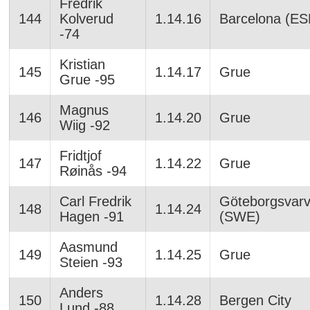
Fredrik
144
Kolverud
1.14.16
Barcelona (ES
-74
Kristian
145
1.14.17
Grue
Grue -95
Magnus
146
1.14.20
Grue
Wiig -92
Fridtjof
147
1.14.22
Grue
Røinås -94
Carl Fredrik
Göteborgsvarv
148
1.14.24
Hagen -91
(SWE)
Aasmund
149
1.14.25
Grue
Steien -93
Anders
150
1.14.28
Bergen City
Lund -88