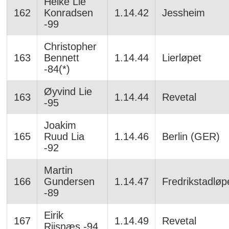
Heike Lie
162
Konradsen
1.14.42
Jessheim
-99
Christopher
163
Bennett
1.14.44
Lierløpet
-84(*)
Øyvind Lie
163
1.14.44
Revetal
-95
Joakim
165
Ruud Lia
1.14.46
Berlin (GER)
-92
Martin
166
Gundersen
1.14.47
Fredrikstadløp
-89
Eirik
167
1.14.49
Revetal
Riisnæs -94