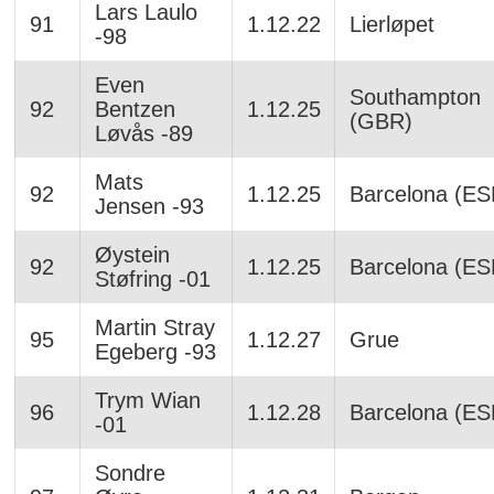
Lars Laulo
91
1.12.22
Lierløpet
-98
Even
Southampton
92
Bentzen
1.12.25
(GBR)
Løvås -89
Mats
92
1.12.25
Barcelona (ES
Jensen -93
Øystein
92
1.12.25
Barcelona (ES
Støfring -01
Martin Stray
95
1.12.27
Grue
Egeberg -93
Trym Wian
96
1.12.28
Barcelona (ES
-01
Sondre