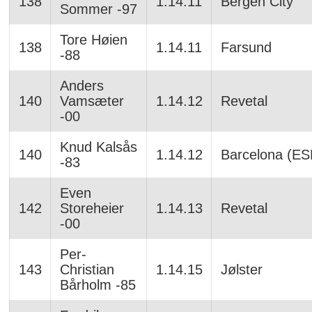
138
1.14.11
Bergen City
Sommer -97
Tore Høien
138
1.14.11
Farsund
-88
Anders
140
Vamsæter
1.14.12
Revetal
-00
Knud Kalsås
140
1.14.12
Barcelona (ES
-83
Even
142
Storeheier
1.14.13
Revetal
-00
Per-
143
Christian
1.14.15
Jølster
Bårholm -85