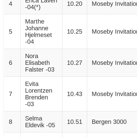
Erica Laven
4
10.20
Moseby Invitatio
-04(*)
Marthe
Johanne
5
10.25
Moseby Invitatio
Hjelmeset
-04
Nora
6
Elisabeth
10.27
Moseby Invitatio
Falster -03
Evita
Lorentzen
7
10.43
Moseby Invitatio
Brenden
-03
Selma
8
10.51
Bergen 3000
Eldevik -05