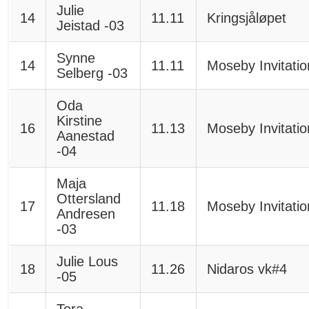
Julie
14
11.11
Kringsjåløpet
Jeistad -03
Synne
14
11.11
Moseby Invitatio
Selberg -03
Oda
Kirstine
16
11.13
Moseby Invitatio
Aanestad
-04
Maja
Ottersland
17
11.18
Moseby Invitatio
Andresen
-03
Julie Lous
18
11.26
Nidaros vk#4
-05
Tora