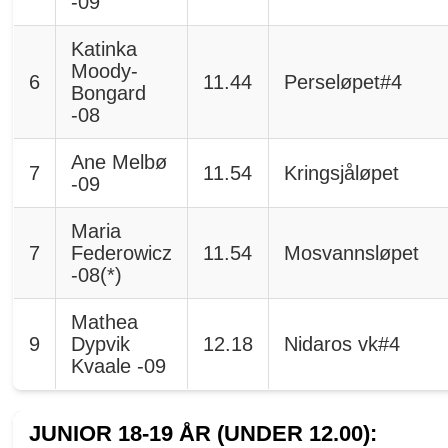
-09
Katinka
Moody-
6
11.44
Perseløpet#4
Bongard
-08
Ane Melbø
7
11.54
Kringsjåløpet
-09
Maria
7
Federowicz
11.54
Mosvannsløpet
-08(*)
Mathea
9
Dypvik
12.18
Nidaros vk#4
Kvaale -09
JUNIOR 18-19 ÅR (UNDER 12.00):