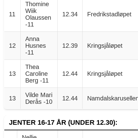
Thomine
Wiik
11
12.34
Fredrikstadløpet
Olaussen
-11
Anna
12
Husnes
12.39
Kringsjåløpet
-11
Thea
13
Caroline
12.44
Kringsjåløpet
Berg -11
Vilde Mari
13
12.44
Namdalskaruselle
Derås -10
JENTER 16-17 ÅR (UNDER 12.30):
Nellie