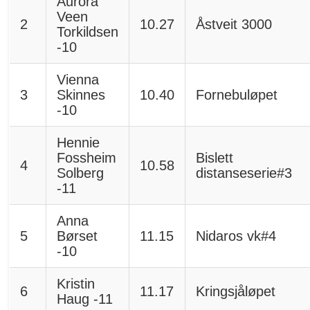
Aurora
Veen
2
10.27
Åstveit 3000
Torkildsen
-10
Vienna
3
Skinnes
10.40
Fornebuløpet
-10
Hennie
Fossheim
Bislett
4
10.58
Solberg
distanseserie#3
-11
Anna
5
Børset
11.15
Nidaros vk#4
-10
Kristin
6
11.17
Kringsjåløpet
Haug -11