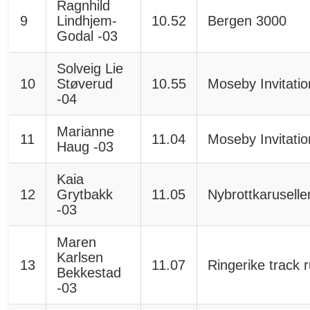
Ragnhild
9
Lindhjem-
10.52
Bergen 3000
Godal -03
Solveig Lie
10
Støverud
10.55
Moseby Invitatio
-04
Marianne
11
11.04
Moseby Invitatio
Haug -03
Kaia
12
Grytbakk
11.05
Nybrottkarusell
-03
Maren
Karlsen
13
11.07
Ringerike track 
Bekkestad
-03