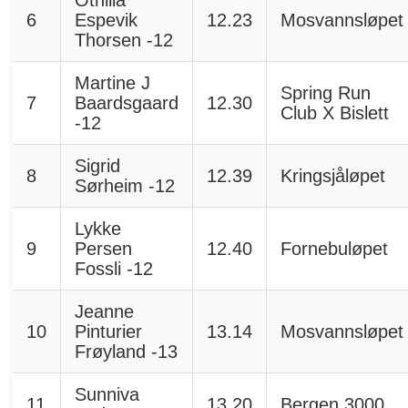
6
Espevik
12.23
Mosvannsløpet
Thorsen -12
Martine J
Spring Run
7
Baardsgaard
12.30
Club X Bislett
-12
Sigrid
8
12.39
Kringsjåløpet
Sørheim -12
Lykke
9
Persen
12.40
Fornebuløpet
Fossli -12
Jeanne
10
Pinturier
13.14
Mosvannsløpet
Frøyland -13
Sunniva
11
13.20
Bergen 3000