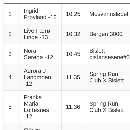
Ingrid
1
10.25
Mosvannsløpet
Frøyland -12
Live Færø
2
10.32
Bergen 3000
Linde -13
Nora
Bislett
3
10.45
Sørebø -12
distanseserie#3
Aurora J
Spring Run
4
Langmoen
11.35
Club X Bislett
-12
Franka
Maria
Spring Run
5
11.36
Loftesnes
Club X Bislett
-12
Othilia