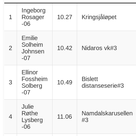
Ingeborg
1
Rosager
10.27
Kringsjåløpet
-06
Emilie
Solheim
2
10.42
Nidaros vk#3
Johnsen
-07
Ellinor
Fossheim
Bislett
3
10.49
Solberg
distanseserie#3
-07
Julie
Røthe
Namdalskarusellen
4
11.06
Lysberg
#3
-06