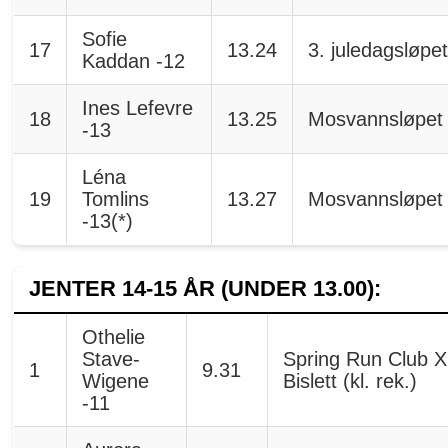
Sofie
17
13.24
3. juledagsløpe
Kaddan -12
Ines Lefevre
18
13.25
Mosvannsløpet
-13
Léna
19
Tomlins
13.27
Mosvannsløpet
-13(*)
JENTER 14-15 ÅR (UNDER 13.00):
Othelie
Stave-
Spring Run Club X
1
9.31
Wigene
Bislett (kl. rek.)
-11