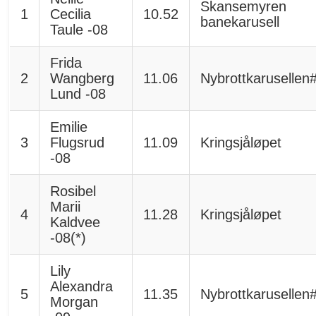
Skansemyren
1
Cecilia
10.52
banekarusell
Taule -08
Frida
2
Wangberg
11.06
Nybrottkarusellen
Lund -08
Emilie
3
Flugsrud
11.09
Kringsjåløpet
-08
Rosibel
Marii
4
11.28
Kringsjåløpet
Kaldvee
-08(*)
Lily
Alexandra
5
11.35
Nybrottkarusellen
Morgan