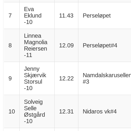
Eva
7
Eklund
11.43
Perseløpet
-10
Linnea
Magnolia
8
12.09
Perseløpet#4
Reiersen
-11
Jenny
Skjærvik
Namdalskaruselle
9
12.22
Storsul
#3
-10
Solveig
Selle
10
12.31
Nidaros vk#4
Østgård
-10