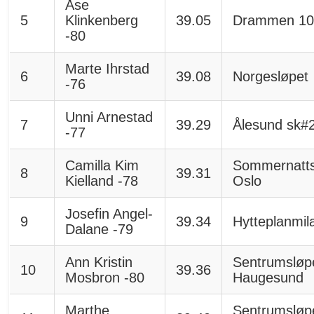
Åse
5
Klinkenberg
39.05
Drammen 10
-80
Marte Ihrstad
6
39.08
Norgesløpet
-76
Unni Arnestad
7
39.29
Ålesund sk#
-77
Camilla Kim
Sommernatts
8
39.31
Kielland -78
Oslo
Josefin Angel-
9
39.34
Hytteplanmil
Dalane -79
Ann Kristin
Sentrumsløp
10
39.36
Mosbron -80
Haugesund
Marthe
Sentrumsløp