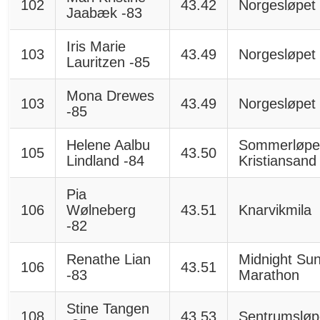
102
43.42
Norgesløpet
Jaabæk -83
Iris Marie
103
43.49
Norgesløpet
Lauritzen -85
Mona Drewes
103
43.49
Norgesløpet
-85
Helene Aalbu
Sommerløpe
105
43.50
Lindland -84
Kristiansand
Pia
106
Wølneberg
43.51
Knarvikmila
-82
Renathe Lian
Midnight Su
106
43.51
-83
Marathon
Stine Tangen
108
43.53
Sentrumsløp