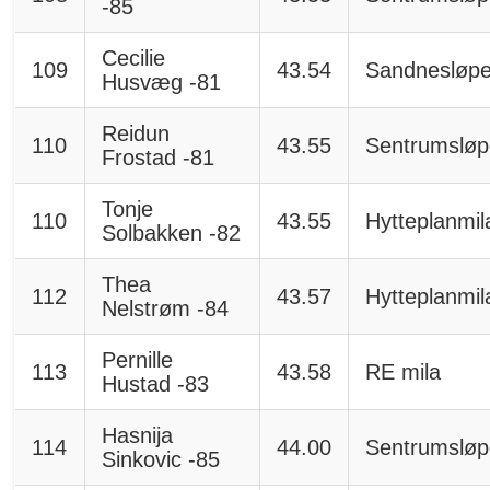
-85
Cecilie
109
43.54
Sandnesløpe
Husvæg -81
Reidun
110
43.55
Sentrumsløp
Frostad -81
Tonje
110
43.55
Hytteplanmil
Solbakken -82
Thea
112
43.57
Hytteplanmil
Nelstrøm -84
Pernille
113
43.58
RE mila
Hustad -83
Hasnija
114
44.00
Sentrumsløp
Sinkovic -85