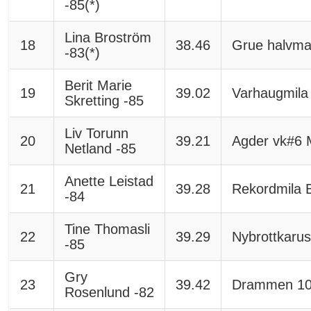
-85(*)
Lina Broström
18
38.46
Grue halvma
-83(*)
Berit Marie
19
39.02
Varhaugmila
Skretting -85
Liv Torunn
20
39.21
Agder vk#6 
Netland -85
Anette Leistad
21
39.28
Rekordmila 
-84
Tine Thomasli
22
39.29
Nybrottkarus
-85
Gry
23
39.42
Drammen 1
Rosenlund -82