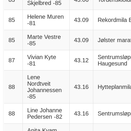
Skjelbred -85
Helene Muren
85
43.09
Rekordmila 
-81
Marte Vestre
85
43.09
Jølster mara
-85
Vivian Kyte
Sentrumsløp
87
43.12
-81
Haugesund
Lene
Nordtveit
88
43.16
Hytteplanmil
Johannessen
-85
Line Johanne
88
43.16
Sentrumsløp
Pedersen -82
Anita Kvam