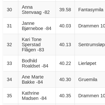
Anna
30
39.58
Fantasymila
Stenvaag -82
Janne
31
40.03
Drammen 1
Bjørneboe -84
Kari Tone
32
Sperstad
40.13
Sentrumsløp
Flågen -83
Bodhild
33
40.22
Lierløpet
Roaldset -84
Ane Marte
34
40.30
Gruemila
Bakke -84
Kathrine
35
40.35
Drammen 1
Madsen -84