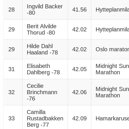
Ingvild Backer
28
41.56
Hytteplanmil
-80
Berit Alvilde
29
42.02
Hytteplanmil
Thorud -80
Hilde Dahl
29
42.02
Oslo marato
Haaland -78
Elisabeth
Midnight Su
31
42.05
Dahlberg -78
Marathon
Cecilie
Midnight Su
32
Brinchmann
42.06
Marathon
-76
Camilla
33
Rustadbakken
42.09
Hamarkaruse
Berg -77