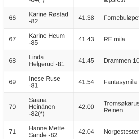
Karine Røstad
66
41.38
Fornebuløpe
-82
Karine Heum
67
41.43
RE mila
-85
Linda
68
41.45
Drammen 1
Helgerud -81
Inese Ruse
69
41.54
Fantasymila
-81
Saana
Tromsøkarus
70
Heinänen
42.00
Reinen
-82(*)
Hanne Mette
71
42.04
Norgesteste
Sande -82