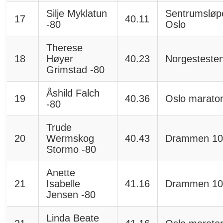
Silje Myklatun
Sentrumsløp
17
40.11
-80
Oslo
Therese
18
Høyer
40.23
Norgesteste
Grimstad -80
Åshild Falch
19
40.36
Oslo marato
-80
Trude
20
Wermskog
40.43
Drammen 10
Stormo -80
Anette
21
Isabelle
41.16
Drammen 10
Jensen -80
Linda Beate