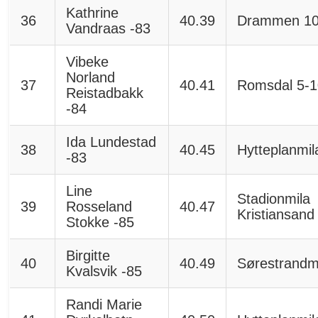
Kathrine
36
40.39
Drammen 1
Vandraas -83
Vibeke
Norland
37
40.41
Romsdal 5-1
Reistadbakk
-84
Ida Lundestad
38
40.45
Hytteplanmil
-83
Line
Stadionmila
39
Rosseland
40.47
Kristiansand
Stokke -85
Birgitte
40
40.49
Sørestrandm
Kvalsvik -85
Randi Marie