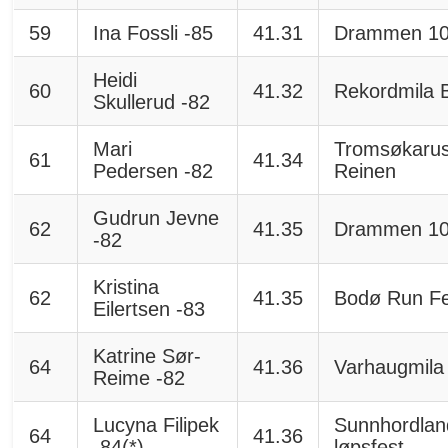
59
Ina Fossli -85
41.31
Drammen 1
Heidi
60
41.32
Rekordmila 
Skullerud -82
Mari
Tromsøkarus
61
41.34
Pedersen -82
Reinen
Gudrun Jevne
62
41.35
Drammen 1
-82
Kristina
62
41.35
Bodø Run Fe
Eilertsen -83
Katrine Sør-
64
41.36
Varhaugmila
Reime -82
Lucyna Filipek
Sunnhordlan
64
41.36
-84(*)
løpsfest