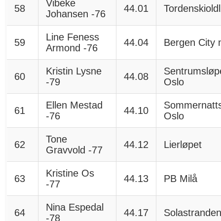
Vibeke
58
44.01
Tordenskiold
Johansen -76
Line Feness
59
44.04
Bergen City 
Armond -76
Kristin Lysne
Sentrumsløp
60
44.08
-79
Oslo
Ellen Mestad
Sommernatts
61
44.10
-76
Oslo
Tone
62
44.12
Lierløpet
Gravvold -77
Kristine Os
63
44.13
PB Milå
-77
Nina Espedal
64
44.17
Solastrande
-78