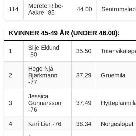
Merete Ribe-
114
44.00
Sentrumsløp
Aakre -85
KVINNER 45-49 ÅR (UNDER 46.00):
Silje Eklund
1
35.50
Totenvikaløp
-80
Hege Njå
2
Bjørkmann
37.29
Gruemila
-77
Jessica
3
Gunnarsson
37.49
Hytteplanmil
-76
4
Kari Lier -76
38.34
Norgesløpet