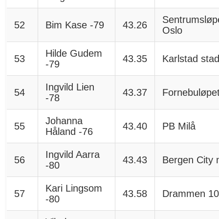
Sentrumsløp
52
Bim Kase -79
43.26
Oslo
Hilde Gudem
53
43.35
Karlstad sta
-79
Ingvild Lien
54
43.37
Fornebuløpe
-78
Johanna
55
43.40
PB Milå
Håland -76
Ingvild Aarra
56
43.43
Bergen City 
-80
Kari Lingsom
57
43.58
Drammen 10
-80