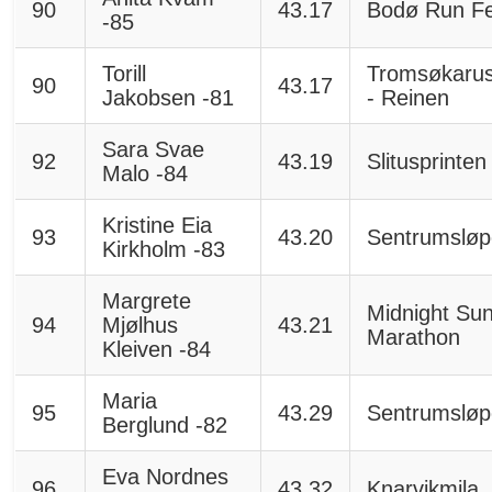
90
43.17
Bodø Run Fe
-85
Torill
Tromsøkarus
90
43.17
Jakobsen -81
- Reinen
Sara Svae
92
43.19
Slitusprinten
Malo -84
Kristine Eia
93
43.20
Sentrumsløp
Kirkholm -83
Margrete
Midnight Su
94
Mjølhus
43.21
Marathon
Kleiven -84
Maria
95
43.29
Sentrumsløp
Berglund -82
Eva Nordnes
96
43.32
Knarvikmila