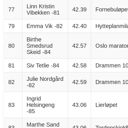
Linn Kristin
77
42.39
Fornebuløpe
Vibekken -81
79
Emma Vik -82
42.40
Hytteplanmil
Birthe
80
Smedsrud
42.57
Oslo marato
Skeid -84
81
Siv Tetlie -84
42.58
Drammen 1
Julie Nordgård
82
42.59
Drammen 1
-82
Ingrid
83
Helsingeng
43.06
Lierløpet
-85
Marthe Sand
83
43.06
Tordenskiold