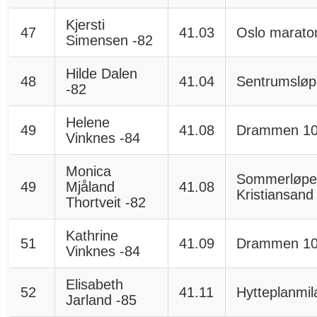
Kjersti
47
41.03
Oslo marato
Simensen -82
Hilde Dalen
48
41.04
Sentrumsløp
-82
Helene
49
41.08
Drammen 1
Vinknes -84
Monica
Sommerløpe
49
Mjåland
41.08
Kristiansand
Thortveit -82
Kathrine
51
41.09
Drammen 1
Vinknes -84
Elisabeth
52
41.11
Hytteplanmil
Jarland -85