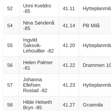
Unni Kveldro
52
41.11
Hytteplanmil
-85
Nina Søndenå
54
41.14
PB Milå
-85
Ingvild
55
Saksvik-
41.20
Hytteplanmil
Lehouillier -82
Helen Palmer
56
41.22
Drammen 1
-81
Johanna
57
Ellefsen
41.23
Hytteplanmil
Rostad -82
Hilde Helseth
58
41.27
Gruemila
Bryn -85