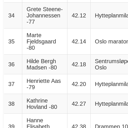
Grete Steene-
34
Johannessen
42.12
Hytteplanmil
-77
Marte
35
Fjeldsgaard
42.14
Oslo marato
-80
Hilde Bergh
Sentrumsløp
36
42.18
Madsen -80
Oslo
Henriette Aas
37
42.20
Hytteplanmil
-79
Kathrine
38
42.27
Hytteplanmil
Hovland -80
Hanne
39
Elisabeth
42.38
Drammen 10