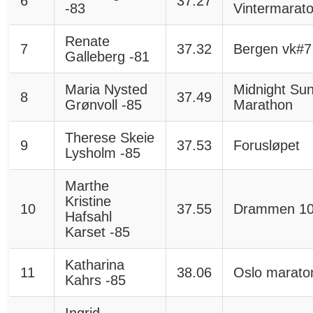
6
37.27
-83
Vintermarat
Renate
7
37.32
Bergen vk#7
Galleberg -81
Maria Nysted
Midnight Su
8
37.49
Grønvoll -85
Marathon
Therese Skeie
9
37.53
Forusløpet
Lysholm -85
Marthe
Kristine
10
37.55
Drammen 1
Hafsahl
Karset -85
Katharina
11
38.06
Oslo marato
Kahrs -85
Ingrid