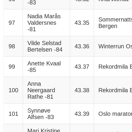
-83
Nadia Marås
Sommernatts
97
Valdersnes
43.35
Bergen
-81
Vilde Selstad
98
43.36
Winterrun O
Bertelsen -84
Anette Kvaal
99
43.37
Rekordmila 
-85
Anna
100
Neergaard
43.38
Rekordmila 
Rathe -81
Synnøve
101
43.39
Oslo marato
Alfsen -83
Mari Kristine