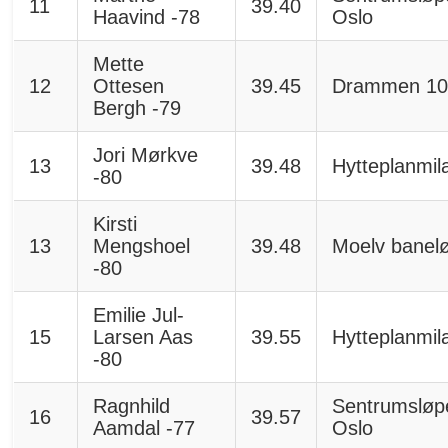
11
39.40
Haavind -78
Oslo
Mette
12
Ottesen
39.45
Drammen 10
Bergh -79
Jori Mørkve
13
39.48
Hytteplanmil
-80
Kirsti
13
Mengshoel
39.48
Moelv banel
-80
Emilie Jul-
15
Larsen Aas
39.55
Hytteplanmil
-80
Ragnhild
Sentrumsløp
16
39.57
Aamdal -77
Oslo