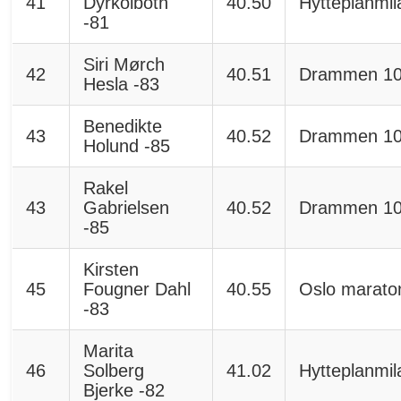
41
Dyrkolbotn
40.50
Hytteplanmil
-81
Siri Mørch
42
40.51
Drammen 1
Hesla -83
Benedikte
43
40.52
Drammen 1
Holund -85
Rakel
43
Gabrielsen
40.52
Drammen 1
-85
Kirsten
45
Fougner Dahl
40.55
Oslo marato
-83
Marita
46
Solberg
41.02
Hytteplanmil
Bjerke -82