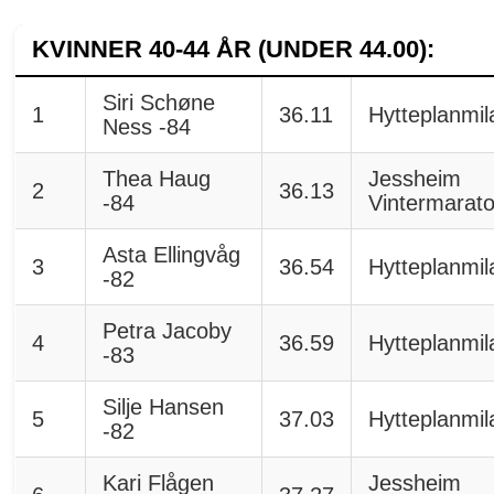
KVINNER 40-44 ÅR (UNDER 44.00):
Siri Schøne
1
36.11
Hytteplanmil
Ness -84
Thea Haug
Jessheim
2
36.13
-84
Vintermarat
Asta Ellingvåg
3
36.54
Hytteplanmil
-82
Petra Jacoby
4
36.59
Hytteplanmil
-83
Silje Hansen
5
37.03
Hytteplanmil
-82
Kari Flågen
Jessheim