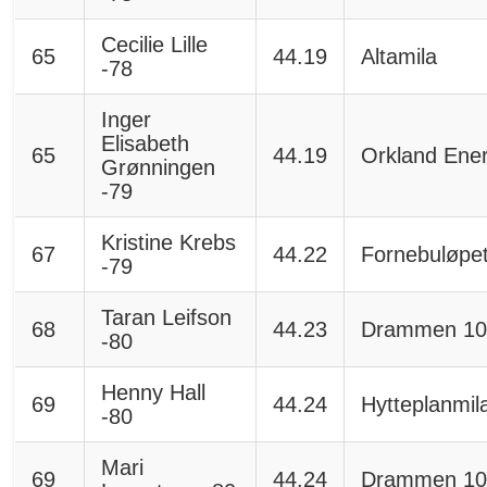
Cecilie Lille
65
44.19
Altamila
-78
Inger
Elisabeth
65
44.19
Orkland Ener
Grønningen
-79
Kristine Krebs
67
44.22
Fornebuløpe
-79
Taran Leifson
68
44.23
Drammen 10
-80
Henny Hall
69
44.24
Hytteplanmil
-80
Mari
69
44.24
Drammen 10