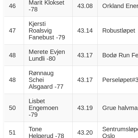
Marit Klokset
46
43.08
Orkland Ener
-78
Kjersti
47
Roalsvig
43.14
Robustløpet
Fanebust -79
Merete Evjen
48
43.17
Bodø Run Fes
Lundli -80
Rønnaug
48
Schei
43.17
Perseløpet#
Alsgaard -77
Lisbet
50
Engemoen
43.19
Grue halvma
-79
Tone
Sentrumsløp
51
43.20
Helgerud -78
Oslo