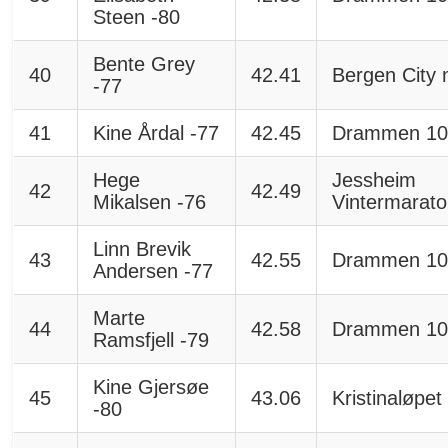
Steen -80
Bente Grey
40
42.41
Bergen City 
-77
41
Kine Årdal -77
42.45
Drammen 10
Hege
Jessheim
42
42.49
Mikalsen -76
Vintermarat
Linn Brevik
43
42.55
Drammen 10
Andersen -77
Marte
44
42.58
Drammen 10
Ramsfjell -79
Kine Gjersøe
45
43.06
Kristinaløpet
-80