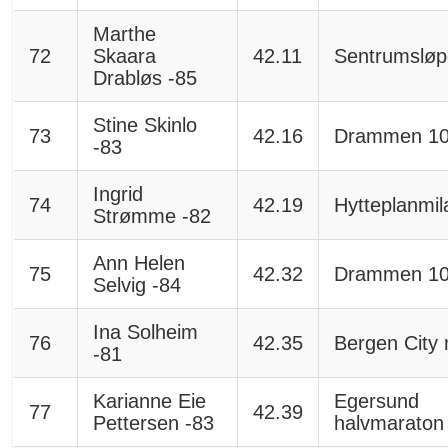
Marthe
72
Skaara
42.11
Sentrumsløp
Drabløs -85
Stine Skinlo
73
42.16
Drammen 1
-83
Ingrid
74
42.19
Hytteplanmil
Strømme -82
Ann Helen
75
42.32
Drammen 1
Selvig -84
Ina Solheim
76
42.35
Bergen City 
-81
Karianne Eie
Egersund
77
42.39
Pettersen -83
halvmaraton