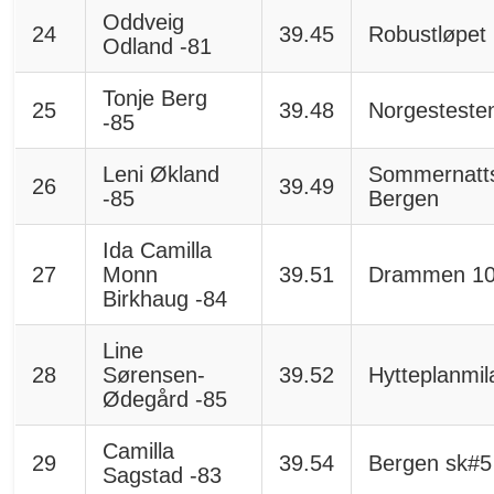
Oddveig
24
39.45
Robustløpet
Odland -81
Tonje Berg
25
39.48
Norgesteste
-85
Leni Økland
Sommernatts
26
39.49
-85
Bergen
Ida Camilla
27
Monn
39.51
Drammen 1
Birkhaug -84
Line
28
Sørensen-
39.52
Hytteplanmil
Ødegård -85
Camilla
29
39.54
Bergen sk#5
Sagstad -83