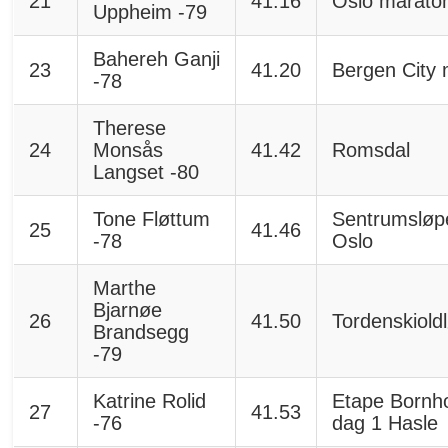
21
41.16
Oslo marato
Uppheim -79
Bahereh Ganji
23
41.20
Bergen City 
-78
Therese
24
Monsås
41.42
Romsdal
Langset -80
Tone Fløttum
Sentrumsløp
25
41.46
-78
Oslo
Marthe
Bjarnøe
26
41.50
Tordenskiold
Brandsegg
-79
Katrine Rolid
Etape Bornh
27
41.53
-76
dag 1 Hasle