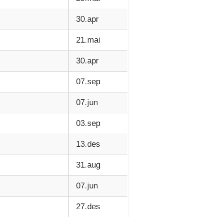
30.apr
21.mai
30.apr
07.sep
07.jun
03.sep
13.des
31.aug
07.jun
27.des