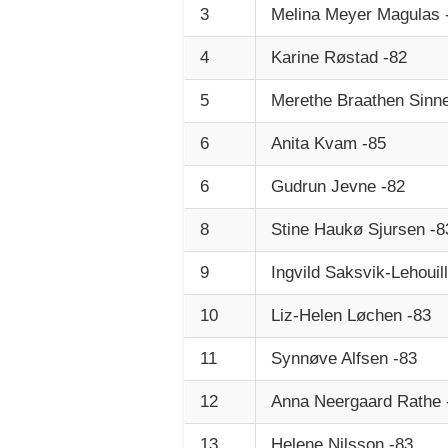
3
Melina Meyer Magulas -
4
Karine Røstad -82
5
Merethe Braathen Sinn
6
Anita Kvam -85
6
Gudrun Jevne -82
8
Stine Haukø Sjursen -8
9
Ingvild Saksvik-Lehouill
10
Liz-Helen Løchen -83
11
Synnøve Alfsen -83
12
Anna Neergaard Rathe 
13
Helene Nilsson -83