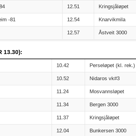
-84
12.51
Kringsjåløpet
eim -81
12.54
Knarvikmila
12.57
Åstveit 3000
 13.30):
10.42
Perseløpet (kl. rek.)
10.52
Nidaros vk#3
11.24
Mosvannsløpet
11.34
Bergen 3000
11.37
Kringsjåløpet
12.04
Bunkersen 3000