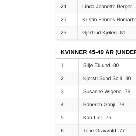
24
Linda Jeanette Berger 
25
Kristin Fonnes Romarh
26
Gjertrud Kjølen -81
KVINNER 45-49 ÅR (UNDER
1
Silje Eklund -80
2
Kjersti Sund Solli -80
3
Susanne Wigene -78
4
Bahereh Ganji -78
5
Kari Lier -76
6
Tone Gravvold -77