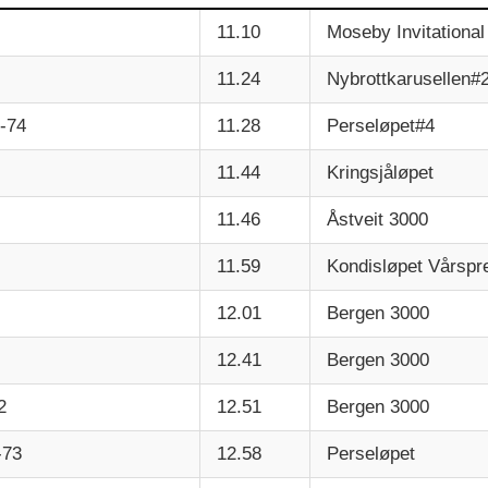
11.10
Moseby Invitational
11.24
Nybrottkarusellen#
 -74
11.28
Perseløpet#4
11.44
Kringsjåløpet
11.46
Åstveit 3000
11.59
Kondisløpet Vårspr
12.01
Bergen 3000
12.41
Bergen 3000
2
12.51
Bergen 3000
-73
12.58
Perseløpet