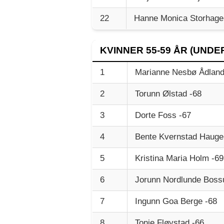
22
Hanne Monica Storhage
KVINNER 55-59 ÅR (UNDER
1
Marianne Nesbø Ådland
2
Torunn Ølstad -68
3
Dorte Foss -67
4
Bente Kvernstad Hauge
5
Kristina Maria Holm -69
6
Jorunn Nordlunde Boss
7
Ingunn Goa Berge -68
8
Tonje Fløystad -66