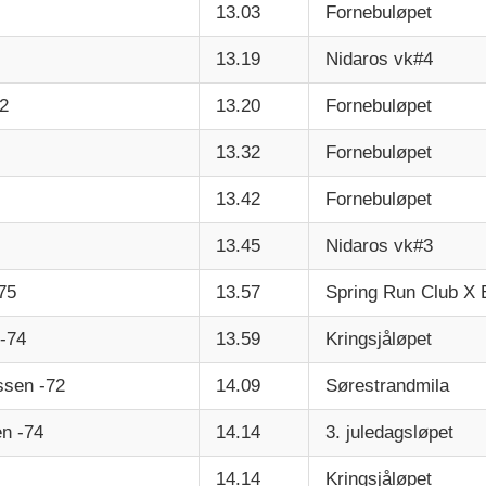
13.03
Fornebuløpet
13.19
Nidaros vk#4
2
13.20
Fornebuløpet
13.32
Fornebuløpet
13.42
Fornebuløpet
13.45
Nidaros vk#3
75
13.57
Spring Run Club X B
-74
13.59
Kringsjåløpet
ssen -72
14.09
Sørestrandmila
en -74
14.14
3. juledagsløpet
14.14
Kringsjåløpet