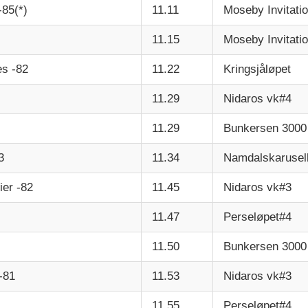
85(*)
11.11
Moseby Invitatio
11.15
Moseby Invitatio
es -82
11.22
Kringsjåløpet
11.29
Nidaros vk#4
11.29
Bunkersen 3000
3
11.34
Namdalskarusel
ier -82
11.45
Nidaros vk#3
11.47
Perseløpet#4
11.50
Bunkersen 3000
-81
11.53
Nidaros vk#3
11.55
Perseløpet#4