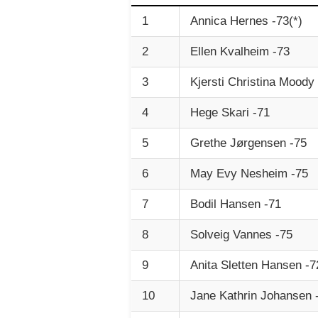
1
Annica Hernes -73(*)
2
Ellen Kvalheim -73
3
Kjersti Christina Moody
4
Hege Skari -71
5
Grethe Jørgensen -75
6
May Evy Nesheim -75
7
Bodil Hansen -71
8
Solveig Vannes -75
9
Anita Sletten Hansen -7
10
Jane Kathrin Johansen 