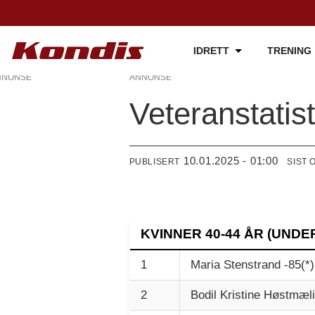
IDRETT
TRENING
NNONSE
ANNONSE
Veteranstatis
10.01.2025 - 01:00
PUBLISERT
SIST 
KVINNER 40-44 ÅR (UNDER
1
Maria Stenstrand -85(*)
2
Bodil Kristine Høstmæl