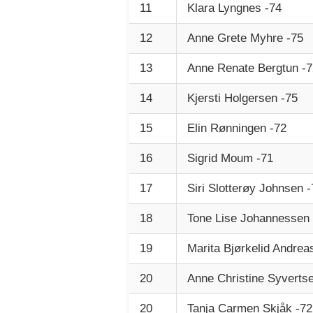
11
Klara Lyngnes -74
12
Anne Grete Myhre -75
13
Anne Renate Bergtun -7
14
Kjersti Holgersen -75
15
Elin Rønningen -72
16
Sigrid Moum -71
17
Siri Slotterøy Johnsen -
18
Tone Lise Johannessen 
19
Marita Bjørkelid Andrea
20
Anne Christine Syverts
20
Tanja Carmen Skjåk -72