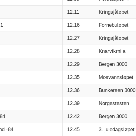
12.11
Kringsjåløpet
81
12.16
Fornebuløpet
12.27
Kringsjåløpet
12.28
Knarvikmila
12.29
Bergen 3000
12.35
Mosvannsløpet
12.36
Bunkersen 3000
12.39
Norgestesten
-84
12.42
Bergen 3000
nd -84
12.45
3. juledagsløpet