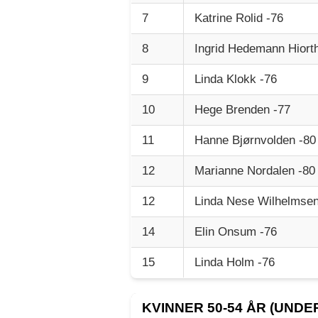
7
Katrine Rolid -76
8
Ingrid Hedemann Hiorth
9
Linda Klokk -76
10
Hege Brenden -77
11
Hanne Bjørnvolden -80
12
Marianne Nordalen -80
12
Linda Nese Wilhelmsen
14
Elin Onsum -76
15
Linda Holm -76
KVINNER 50-54 ÅR (UNDER