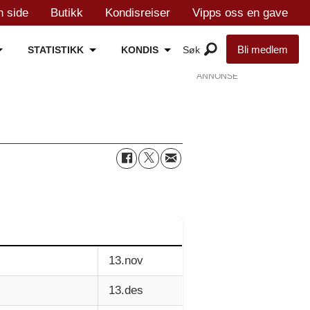
n side
Butikk
Kondisreiser
Vipps oss en gave
Bli medlem
STATISTIKK
KONDIS
ANNONSE
13.nov
13.des