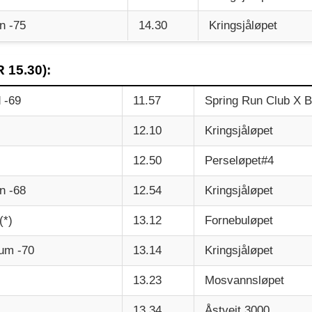
n -75
14.30
Kringsjåløpet
 15.30):
 -69
11.57
Spring Run Club X Bi
12.10
Kringsjåløpet
12.50
Perseløpet#4
n -68
12.54
Kringsjåløpet
(*)
13.12
Fornebuløpet
um -70
13.14
Kringsjåløpet
13.23
Mosvannsløpet
13.34
Åstveit 3000